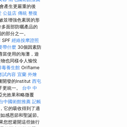
會產生更嚴重的後
堂 公益店 傳統 整復
敏並增強色素斑的形
許多面部防曬產品的
弱的部分之一。
摩
SPF
經絡按摩證照
要帶什麼
30個因素防
適當使用的海灘，遊
蓋物也同樣令人愉悅
排毒養生館
Oriflame
考試內容
宜蘭 外燴
的Institut
西屯
蓋子更統一。
台中 中
啞光效果和略微覆
台中國術館推薦
記帳
，它的吸收得到了適
例如感恩節和聖誕節。
果您想避開這些旅行