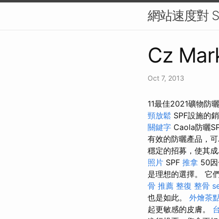
網站速度對 S
Cz Mark
Oct 7, 2013
11最佳2021礦
頸放鬆
SPF設施的
關鍵字
Caola防曬S
有效的防曬產品，可
穩定的招募，使其成
照片
SPF
推拿
50
是理想的選擇。 它
骨 推薦
整復 整骨
s
也是如此。
外燴茶
起更敏感的皮膚。