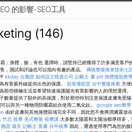
EO 的影響-SEO工具
eting (146)
物防曬霜：身體，臉，有色 選擇時，請堅持已經獲得了許多滿意客
銷售，測試和評論也可以指向有趣的產品。
傳統整復推拿技術士證
PF
kkday 台胞證
如何設立投資公司
記帳士 書 ptt
身體撥筋教
為有害紫外線提供出色的保護。
筋骨撥筋堂
台中整復推薦
方便
為那些積極生活並希望快速保護陽光有害影響的人的理想選擇
因子數量提供了額外的高保護，對於那些特別注意保護皮膚免受陽
們可以與另一種物理防曬霜結合使用二氧化鈦。
google seo教學
eo
由於皮膚與其他身體區域完全不同，因此您不會將潤膚露放
點
竹北 按摩
美式整復
按摩課
大多數太陽霜和太陽油都厚得多，
台胞證 遺失
記帳士 套書
台中按摩
因此，通過使用專門為您的臉