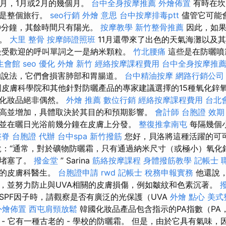
2月，1月或2月的幾個月。
台中全身按摩推薦
外燴佈置
有時在坎
雨是整個旅行。
seo行銷
外燴 意思
台中按摩排毒ptt
儘管它可能
0分鐘，其餘時間只有陽光。
按摩教學
新竹整骨推薦
因此，如果
行。
大里 整骨
按摩師證照班
11月還帶來了出色的天氣海灘以及
最受歡迎的呼叫單詞之一是納米顆粒。
竹北腰痛
這些是在防曬噴
生會館
seo 優化
外燴 新竹
經絡按摩課程費用
台中全身按摩推
的說法，它們會損害肺部和胃腸道。
台中精油按摩
網路行銷公司
皮膚科學院和其他針對防曬產品的專家建議選擇的15種氧化鋅氧
的化妝品絕非偶然。
外燴 推薦
數位行銷
經絡按摩課程費用
台北
高並增加，具體取決於其目的和預期影響。
會計師
台胞證 效期
並在曬日光浴前幾分鐘在皮膚上分發。
整復推拿南屯
每隔幾個
整脊
台胞證 代辦
台中spa
新竹撥筋
您好，貝洛將這種活躍的可
說：“通常，對於礦物防曬霜，只有通過納米尺寸（或極小）氧化
被堵塞了。
撥金堂
” Sarina
筋絡按摩課程
身體撥筋教學
記帳士 
格的皮膚科醫生。
台胞證申請
rwd
記帳士 稅務申報實務
他還說，
，並努力防止與UVA相關的皮膚損傷，例如皺紋和色素沉著。
SPF因子時，請觀察是否有廣泛的光保護（UVA
外燴 點心
美式
外燴佈置
西屯肩頸放鬆
韓國化妝品產品包含指示的PA指數（PA，
- 它有一種古老的 - 學校的防曬霜。 但是，由於它具有氣味