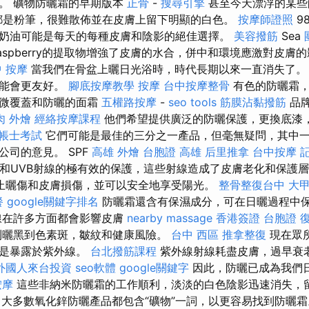
。 礦物防曬霜的早期版本
正骨
-
搜尋引擎
甚至今天漂浮的某
是粉筆，很難散佈並在皮膚上留下明顯的白色。
按摩師證照
9
奶油可能是每天的每種皮膚和陰影的絕佳選擇。
美容撥筋
Sea
n和Raspberry的提取物增強了皮膚的水合，併中和環境應激對皮膚
 按摩
當我們在骨盆上曬日光浴時，時代長期以來一直消失了。
可能會更友好。
腳底按摩教學
按摩
台中按摩整骨
有色的防曬霜，
略微覆蓋和防曬的面霜
五權路按摩
-
seo tools
筋膜沾黏撥筋
品牌
肉 外燴
經絡按摩課程
他們希望提供廣泛的防曬保護，更換底漆
帳士考試
它們可能是最佳的三分之一產品，但毫無疑問，其中
公司的意見。 SPF
高雄 外燴
台胞證 高雄
后里推拿
台中按摩
記
A和UVB射線的極有效的保護，這些射線造成了皮膚老化和保護
止曬傷和皮膚損傷，並可以安全地享受陽光。
整骨整復台中
大
餐
google關鍵字排名
防曬霜還含有保濕成分，可在日曬過程中
線在許多方面都會影響皮膚
nearby massage
香港簽證 台胞證
到曬黑到色素斑，皺紋和健康風險。
台中 西區 推拿整復
現在眾
一是暴露於紫外線。
台北撥筋課程
紫外線射線耗盡皮膚，過早衰
外國人來台投資
seo軟體
google關鍵字
因此，防曬已成為我們
按摩
這些非納米防曬霜的工作順利，淡淡的白色陰影迅速消失，
大多數氧化鋅防曬產品都包含“礦物”一詞，以更容易找到防曬霜