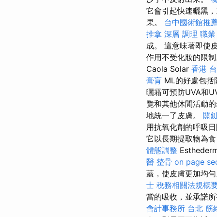
它會引起快速曬黑，
果。
台中國術館推
推拿 深層 調理 職
成。 這意味著即使
作用不受化妝的限制
Caola Solar
香港 
膏肓
ML的好處包括
曬霜可預防UVA和
覽和其他休閒活動的
地統一了皮膚。
關
用抗氧化劑的呼吸日
它以長期提取物為食
體態調整
Esthe
醫 整骨
on page se
蓋，使皮膚更加均
士 稅務相關法規概
當的吸收，並承諾所
會計事務所 台北
筋