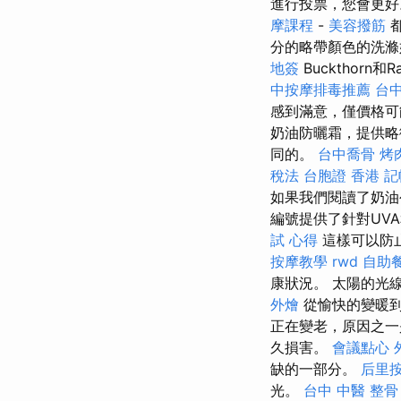
進行投票，您會更好
摩課程
-
美容撥筋
都
分的略帶顏色的洗滌
地簽
Buckthor
中按摩排毒推薦
台中
感到滿意，僅價格
奶油防曬霜，提供
同的。
台中喬骨
烤
稅法
台胞證 香港
記
如果我們閱讀了奶油
編號提供了針對UV
試 心得
這樣可以防
按摩教學
rwd
自助
康狀況。 太陽的光
外燴
從愉快的變暖
正在變老，原因之
久損害。
會議點心
缺的一部分。
后里
光。
台中 中醫 整骨