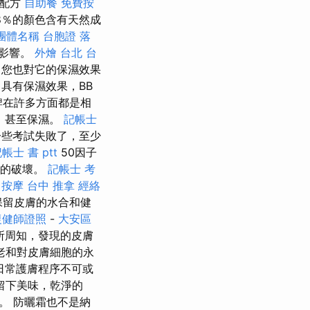
些配方
自助餐
免費按
8％的顏色含有天然成
團體名稱
台胞證 落
的影響。
外燴 台北
台
 您也對它的保濕效果
具有保濕效果，BB
在許多方面都是相
，甚至保濕。
記帳士
一些考試失敗了，至少
帳士 書 ptt
50因子
層的破壞。
記帳士 考
甲按摩
台中 推拿
經絡
保留皮膚的水合和健
復健師證照
-
大安區
所周知，發現的皮膚
老和對皮膚細胞的永
日常護膚程序不可或
留下美味，乾淨的
。 防曬霜也不是納