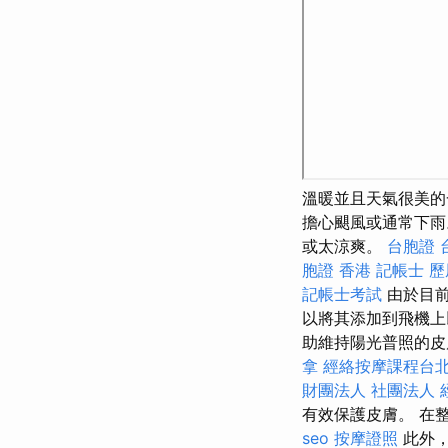
溫暖並且天氣很美
擔心颶風或通常下
或太涼爽。
台胞證 
胞證 香港
記帳士 
記帳士考試
由於目前
以將其添加到飛機
助維持陽光普照的
拿
經絡按摩課程台
財團法人 社團法人
有效保護皮膚。 在
seo
按摩證照
此外，