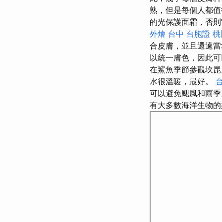
熟，但是每個人都
的光保護面霜，否則
外燴 台中
台胞證 桃
合皮膚，並且還適
以統一膚色，因此可
在鯊魚季節參觀坎
水很溫暖，最好。
可以避免颶風和雨
有大多數海洋生物的