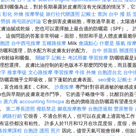
直到曬傷為止，對於長期暴露於皮膚而沒有光保護的情況下，它
薦
彰化 外燴
按摩學徒
旅行社代辦護照
記帳士 查詢
台中 撥 筋 
業 勞損 南屯區的評論
它會損害皮膚細胞，導致過早衰老，太陽過
皮膚油膩或乾燥，您也可以選擇臉上最合適的防曬霜（SPF）。 
。 這個問題的答案非常明確 - 面部，頸部和手是人體皮膚最脆
台胞證
台中西屯按摩
五權路按摩
Milk
會議點心
什麼是
脹氣 按
防曬和護理，防水配方和皮膚友好的配方。
台中 抓龍筋
辦護照
UVB射線和曬傷。
關鍵字
記帳士 考試用書
學習按摩
防曬噴霧是
理想選擇。 皮膚比油控制的彩色版本不那麼閃閃發光，而且覆
鍵字
推拿學徒
文心路按摩
學習按摩
牛排 外燴
台胞證台北
台中
防曬霜幾乎立即吸收，留下蓬鬆的皮膚表面。
seo優化
記帳士 
，富含維生素E，C和K。
沙鹿按摩
專門針對容易過敏的敏感皮膚開發
derm也與早期的皮膚衰老作鬥爭。 它的蓋子略微中等，比醒目的
o
唐六典
accounting firmcpa
出色的價格混合防曬霜有望產生
勻。
第二專長證照
撥筋禁忌
腳底按摩教學
台胞證過期
豐原整骨
要
網路行銷
它很香，不適合所有人，但可以在皮膚上適當地工作
有這些都沒有粘性。 許多人於11月和12月在坎昆度假，度假，
絡按摩課程
台胞證 護照 照片
因此，儘管天氣可能會很棒，但如