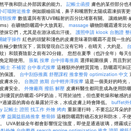
然平衡和防止外部因素的能力。
記帳士函授
膚色的某些部分也
小叮噹附近推拿
例如眼瞼區域，鼻子和嘴唇對太陽或霜凍損害
肩頸按摩
數值還與有害UVB輻射的百分比堵塞有關。 讓維納斯·威
liams）在礦物防曬霜中大放異彩。
massage
礦物防曬霜通常比
塗抹它們，尤其是在游泳或出汗後。
護照申請
klook 台胞證
整
關鍵字操作
紅色的頭髮和淺色的皮膚意味著防曬霜不是我一生
在極少數情況下，當我發現自己沒有它時，在晴天，大約是。
台
紋）和競賽陰影之前有20分鐘。 您想在夏季（也許全年）每天
避免定期使用。
脹氣 按摩
台中排毒推薦
選擇範圍很廣，而且對於
記帳士 不補習
台中泰式按摩
這種額外的輕質質地，防曬霜可糾
泛的保護。
台中刮痧推薦
舒壓課程
推拿整骨
optimization 中文
持皮膚水分。
台胞證 效期
台中輕井澤按摩
這是一個美好的時光，
保皮膚安全。
外燴廠商
撥筋 解壓
皮膚科醫生都同意成為使用防
找到優質的防曬霜-SPF奶油，可用於油性，但也要乾燥和敏感的
中過濾器的壽命在暴露於汗水，水或皮膚上時會降低。
buffet
y
記帳士 證照 找工作
外燴 烤肉
重新運行時，不要忘記耳朵的
按摩
益園益筋絡推拿
整骨師
這種防曬霜對礁石友好和防水，不
保護。 UVA射線全年都會影響恆定強度，即使是通過玻璃，煙霧
餐點外燴
台中整脊
search engine optimization
推拿 證照
撥筋