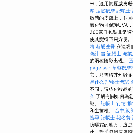
米，適用於夏威夷
摩
足底按摩
記帳士
敏感的皮膚上，並
氧化物可保護UVA
200毫升包裝非常
使其變得容易方便。
燴
新埔整骨
在這幾
會計 書
記帳士 職
的兩種陰影出現。
page seo
草屯按摩
它，只需將其炸毀並
是什么
記帳士考試
不同，這些化妝品的
久
了解有關如何為您的
謎。
記帳士 行情
推
和生薑根。
台中腳
搜尋
記帳士 報名費
防曬霜的地方，這是
此，幾乎每個皮膚科