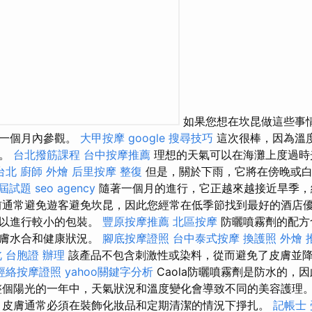
如果您想在坎昆做這些事
的一個月內參觀。
大甲按摩
google 搜尋技巧
這次很棒，因為溫
雨。
台北撥筋課程
台中按摩推薦
理想的天氣可以在海灘上度過時
台北
廚師 外燴
后里按摩
整復
但是，關於下雨，它將在傍晚或
歷屆試題
seo agency
隨著一個月的進行，它正越來越接近旱季，
通常避免遊客避免坎昆，因此您經常在低季節找到最好的酒店優
上以進行較小的包裝。
豐原按摩推薦
北區按摩
防曬噴霧劑的配方
皮膚水合和健康狀況。
腳底按摩證照
台中泰式按摩
換護照
外燴 
北
台胞證 辦理
該產品不包含刺激性或染料，從而避免了皮膚並
經絡按摩證照
yahoo關鍵字分析
Caola防曬噴霧劑是防水的，
整個陽光的一年中，天氣狀況和溫度變化會導致不同的美容護理
皮膚通常必須在裝飾化妝品和定期清潔的情況下掙扎。
記帳士