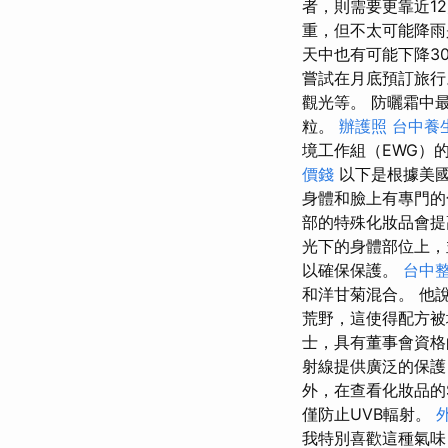
者，則需要更靠近1
重，但不太可能降
天中也有可能下降3
嘗試在月底預訂旅
觀光等。 防曬霜中
粒。
辦護照
台中養
境工作組（EWG）
價錢
以下是根據美國
身體和臉上有專門
部的特殊化妝品會提
光下的身體部位上，
以確保保護。
台中
和洋甘菊混合。 他
荒野，這使得配方
士，具有董事會資
射線提供廣泛的保護
外，在查看化妝品的
僅防止UVB輻射。
我特別喜歡這種氣味 