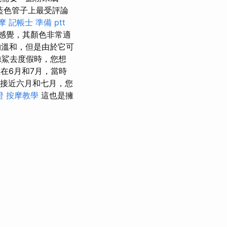
藍色管子上最受評論
摩
記帳士 準備 ptt
感覺，其顏色非常適
溫和，但是由於它可
鯨鯊去度假時，您想
在6月和7月，當時
接近六月和七月，您
證
按摩教學
這也是擁