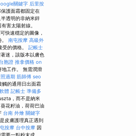
google關鍵字
后里按
部保護面霜都固定在
半透明的非納米鋅
護有害太陽射線。
式可快速穩定的圖像，
份。
南屯按摩
高級外
接受的價格。
記帳士
體著迷，該版本以膚色
 台胞證
推拿價格
on
好地工作。 無需潤滑
護照過期
筋師傅
seo
接觸的通用日出面霜
o軟體
記帳士 準備多
szta，而不是納米
，葵花籽油，荷荷巴油
F
台南 外燴
關鍵字
是皮膚護理真正遇到
屯按摩
台中按摩
因
能需要一點粉末成