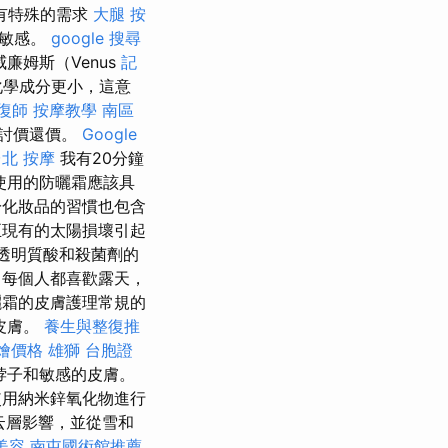
有特殊的需求
大腿 按
更敏感。
google 搜尋
廉姆斯（Venus
記
化學成分更小，這意
復師
按摩教學
南區
的討價還價。
Google
北 按摩
我有20分鐘
使用的防曬霜應該具
化妝品的習慣也包含
正現有的太陽損壞引起
透明質酸和殺菌劑的
每個人都喜歡露天，
曬霜的皮膚護理常規的
皮膚。
養生與整復推
外燴價格
雄獅 台胞證
脖子和敏感的皮膚。
使用納米鋅氧化物進行
或云層影響，並從雪和
美容
南屯國術館推薦