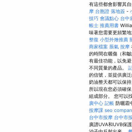
有這些都會影響其自
摩
台胞證 落地簽
-
技巧
會議點心
台中
帳士 推薦用書
Wil
味著您需要更頻繁地
整復
小型外燴推薦
商家檔案
脹氣 按摩
的時間在曬傷（和皺
有最佳功能，以免
不同質量的產品。
的信號，並提供廣
奶油整天都可以保
所以現在您必須確
組成部分。 您可以
廣中心
記帳
防曬霜
按摩課
seo compan
台中市按摩
台中市
廣譜UVA和UVB
沙子中反射出來。