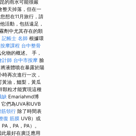
昆的雨水可能很嚴
會整天掉落，但在一
您想在11月旅行，請
其他活動，包括遠足，
霧劑中尤其存在的顆
薦
記帳士 名師
根據環
按摩課程
台中整骨
化物的概述。 手，
會計師
台中市按摩
臉
將液體噴在暴露於陽
小時再次進行一次，
可黃油，鱷梨，黃瓜
鋅顆粒才能實現這種
職缺
Emariahmd博
它們為UVA和UVB
撥筋領行
除了時間表
整復 筋膜
UVB）或
PA，PA，PA）。
，因此最好在廣泛應用