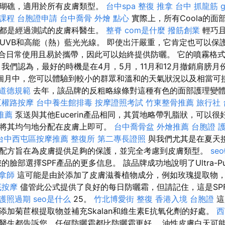
珊瑚礁，適用於所有皮膚類型。
台中spa
整復 推拿
台中 抓龍筋
 課程
台胞證申請
台中喬骨
外燴 點心
實際上，所有Coola的面
且都是經過測試的皮膚科醫生。
整脊
com是什麼
撥筋創業
輕巧且
，UVB和高能（熱）藍光光線。 即使出汗嚴重，它肯定也可以保
適合日常使用且易於攜帶，因此可以始終提供防曬。 它的噴霧格
 我們認為，最好的時機是在4月，5月，11月和12月撤銷肩膀月
個月中，您可以體驗到較小的群眾和溫和的天氣狀況以及相當可
業道德規範
去年，該品牌的反粗略線條對這種有色的面部護理變
五權路按摩
台中養生館排毒
按摩證照考試
竹東整骨推薦
旅行社
推薦
泵送與其他Eucerin產品相同，其質地略帶乳脂狀，可以很
將其均勻地分配在皮膚上即可。
台中喬骨盆
外燴推薦
台胞證
台中西屯區按摩推薦
整復所
第二專長證照
與我們尤其是在夏天
配方旨在為皮膚提供足夠的保護，並完全考慮到皮膚類型。
se
臉部選擇SPF產品的更多信息。 該品牌成功地說明了Ultra-Pu
拿師
這可能是由於添加了皮膚滋養植物成分，例如玫瑰提取物
底按摩
儘管此公式提供了良好的每日防曬霜，但請記住，這是SP
護照過期
seo是什么
25。
竹北博愛街 整復
香港入境 台胞證
這
添加菊苣根提取物並補充Skalan和維生素E抗氧化劑的好處。
西
醫生都告訴您，任何防曬霜都比防曬霜更好。 油性皮膚白天可