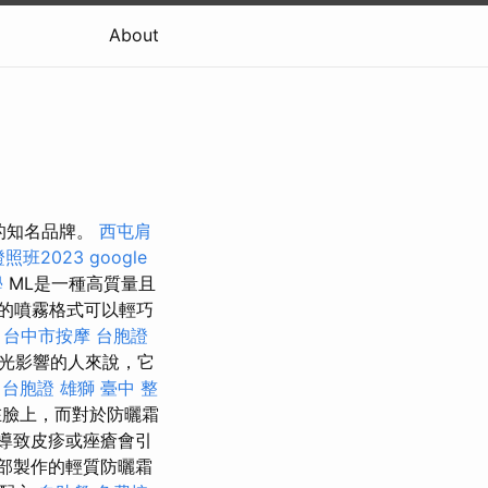
About
戶的知名品牌。
西屯肩
照班2023
google
學
ML是一種高質量且
的噴霧格式可以輕巧
。
台中市按摩
台胞證
光影響的人來說，它
台胞證 雄獅
臺中 整
在臉上，而對於防曬霜
導致皮疹或痤瘡會引
部製作的輕質防曬霜