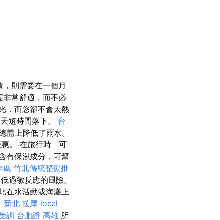
情，則需要在一個月
度非常舒適，而不必
光，而您卻不會太熱
白天短時間落下。
台
總體上降低了雨水。
惠。 在旅行時，可
含有保濕成分，可幫
推薦
竹北傳統整復推
降低過敏反應的風險。
因此在水活動或海灘上
。
新北 按摩
local
 受訓
台胞證 高雄
所