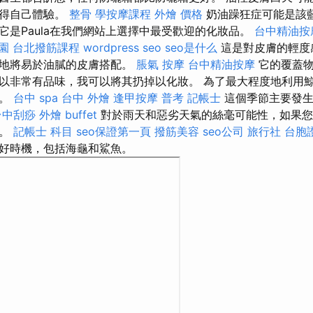
值得自己體驗。
整骨
學按摩課程
外燴 價格
奶油躁狂症可能是該
它是Paula在我們網站上選擇中最受歡迎的化妝品。
台中精油按
園
台北撥筋課程
wordpress seo
seo是什么
這是對皮膚的輕度
當地將易於油膩的皮膚搭配。
脹氣 按摩
台中精油按摩
它的覆蓋物
以非常有品味，我可以將其扔掉以化妝。 為了最大程度地利用
昆。
台中 spa
台中 外燴
逢甲按摩
普考 記帳士
這個季節主要發生
台中刮痧
外燴 buffet
對於雨天和惡劣天氣的絲毫可能性，如果您
季。
記帳士 科目
seo保證第一頁
撥筋美容
seo公司
旅行社 台胞
好時機，包括海龜和鯊魚。