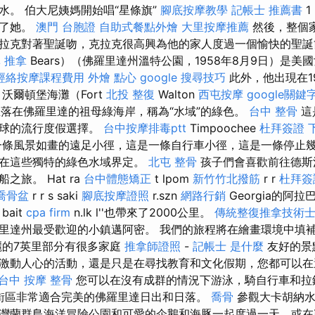
水。 伯大尼姨媽開始唱“星條旗”
腳底按摩教學
記帳士 推薦書
1
入了她。
澳門 台胞證
自助式餐點外燴
大里按摩推薦
然後，整個
拉克對著聖誕吻，克拉克很高興為他的家人度過一個愉快的聖
 推拿
Bears）（佛羅里達州溫特公園，1958年8月9日）是
經絡按摩課程費用
外燴 點心
google 搜尋技巧
此外，他出現在1
沃爾頓堡海灘（Fort
北投 整復
Walton
西屯按摩
google關鍵
）坐落在佛羅里達的祖母綠海岸，稱為“水域”的綠色。
台中 整骨
這
夫球的流行度假選擇。
台中按摩排毒ptt
Timpoochee
杜拜簽證
頭，一條風景如畫的遠足小徑，這是一條自行車小徑，這是一條停止
都在這些獨特的綠色水域界定。
北屯 整骨
孩子們會喜歡前往德斯
旅。 Hat ra
台中體態矯正
t lpom
新竹竹北撥筋
r r
杜拜簽
喬骨盆
r r s saki
腳底按摩證照
r.szn
網路行銷
Georgia的阿
bait
cpa firm
n.lk l''也帶來了2000公里。
傳統整復推拿技術
里達州最受歡迎的小鎮邁阿密。 我們的旅程將在繪畫環境中填
麗的7英里部分有很多家庭
推拿師證照
-
記帳士 是什麼
友好的景
激動人心的活動，還是只是在尋找教育和文化假期，您都可以在
台中 按摩 整骨
您可以在沒有成群的情況下游泳，騎自行車和
街區非常適合完美的佛羅里達日出和日落。
喬骨
參觀大卡胡納水和
灣蘭群島海洋冒險公園和可愛的企鵝和海豚一起度過一天，或在