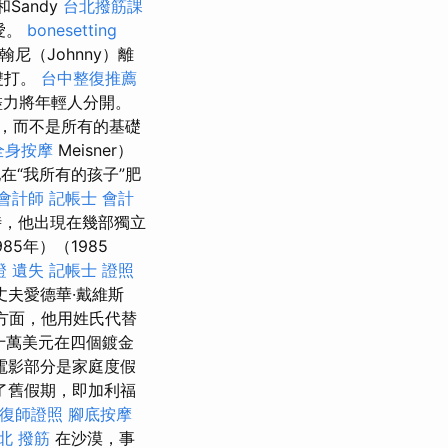
）和Sandy
台北撥筋課
相愛。
bonesetting
翰尼（Johnny）離
雙打。
台中整復推薦
盡力將年輕人分開。
，而不是所有的基礎
全身按摩
Meisner）
在“我所有的孩子”肥
會計師
記帳士 會計
，他出現在幾部獨立
5年）（1985
證 遺失
記帳士 證照
丈夫愛德華·戴維斯
方面，他用姓氏代替
十萬美元在四個鍍金
電影部分是家庭度假
了舊假期，即加利福
復師證照
腳底按摩
北 撥筋
在沙漠，事