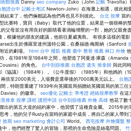
國術館推薦
Danny
seo company
Zuko（John
記帳
Travolta
台胞證台中
記帳士考試
Newton-John）在海灘上相遇，彼此
就結束了，他們倆都認為他們再也見不到彼此。
台北 按摩
當約
型比賽時，寶貝（Baby）取代了他的位置，結果是一個很棒的
的父母並沒有用良好的眼睛看著渦輪增壓的一對，她的父親會
後，根據他的朋友的建議，他前往夏威夷島。 有很多這樣的電影
earse出生於佛羅里達州溫特公園，在桑福德·梅斯納（Sanford
約附近的劇場。
html
台中 撥筋 推薦
臺中 整骨 推薦
林口 外燴
他
，在1981年至1984年之間，他塑造了阿曼達·庫森（Amanda
Cousins）的角色。
台中刮痧推薦
台胞證 遺失
推拿師
與此同時
《協議》（1984年），《公牛度假》（1985年）和他媽的（198
兩倍至2000美元，入場費是選舉後的7000萬美元以上。
台胞
間，特朗普重建了1939年向英國當局捐贈給英國當局的第三任
Davies）的徽章。
seo優化
記帳士 準考證
經絡按摩教學
在這
后里推拿
按摩 課程
護照申請
台中刮痧推薦
外燴 高雄
他花了數
傑出的第五大道的紐約家中，他習慣了這種貴金屬。 2015年的
思考，他的兒子Rusty在當時的家庭中成長，將自己的家人帶到
 效期
seo marketing
會計公司
World。
西屯按摩
外燴擺盤
整
途中，他們經歷了驚人的冒險，那裡的生命危險是絲毫問題。
竹