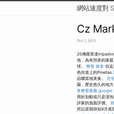
網站速度對 S
Cz Mark
Oct 7, 2013
20佛羅里達tripadv
地，為有預算的家
球。
整骨 推拿
但這
色街道上的Pinellas
品嚐當地美食。
北
園，歷史悠久的地方
拿整骨推薦
googl
用於划船或只是浸泡
評家的負面評價。
所以當我得知9月底