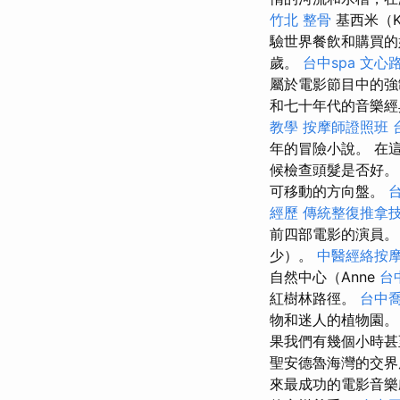
竹北 整骨
基西米（Ki
驗世界餐飲和購買的
歲。
台中spa
文心路
屬於電影節目中的
和七十年代的音樂經
教學
按摩師證照班
年的冒險小說。 在
候檢查頭髮是否好
可移動的方向盤。
經歷
傳統整復推拿
前四部電影的演員。
少）。
中醫經絡按
自然中心（Anne
台
紅樹林路徑。
台中
物和迷人的植物園
果我們有幾個小時甚
聖安德魯海灣的交界
來最成功的電影音樂