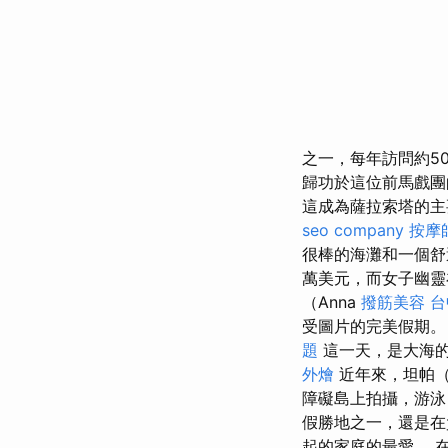
之一，每年訪問約5
歸功於這位前馬戲團
這成為薩拉索塔的
seo company
按摩
很棒的海灘和一個
萬美元，而女子幽靈在
（Anna
撥筋美容
台
受圖片的完美假期
題
這一天，是大海
外燴
近年來，坦帕（
障礙島上拍攝，游泳
假勝地之一，還是在
起的家庭的最愛。 