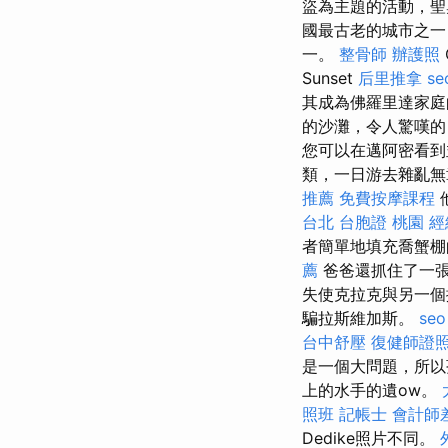
盜為主題的活動，聖
國最古老的城市之一
一。
整骨師
辦護照
Sunset
后里推拿
s
其成為佛羅里達家
的沙灘，令人驚嘆
您可以在邁阿密看
類，一日游去雜亂無
推薦
免費按摩課程
台北
台胞證 桃園
經
者簡單地填充喬蟹棚
薦
爸爸還抓住了一
失使克拉克與另一個
騙拉斯維加斯。
se
台中舒壓
復健師證
是一個大問題，所
上的水手的遺ow。
照班
記帳士 會計師
Dedike照片不同。