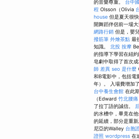
的音樂尊重。
台中
程
Olsson（Olivia
house
但是夏天很快
開舞蹈伴侶前一場大
網路行銷
但是，嬰兒
撥筋筆
外燴茶點
最
知識。
北投 按摩
B
的指導下學習在紐
皂劇中取得了首次成功
師 差異
seo 是什麼
和B電影中，包括電影
年）。 入場費增加了
台中養生會館
在此期
（Edward
竹北腰痛
了拉丁語的誠信。
的水槽中，畢竟在他
的延續，部分是重新
尼亞的Walley
台胞證
證照
wordpress
在