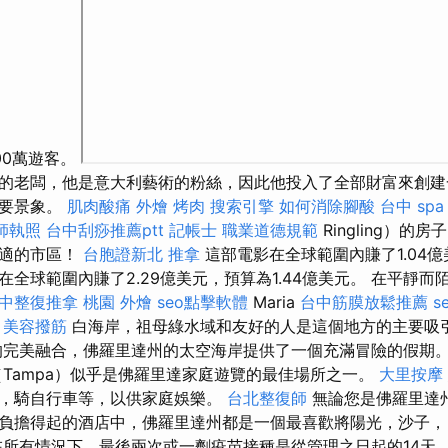
00萬遊客。
的老闆，他是意大利藝術的粉絲，因此他投入了全部財富來創建
主要景象。
肌肉酸痛
外燴 烤肉
搜索引擎
如何消除腳酸
台中 spa
師執照
台中刮痧推薦ptt
記帳士 職業道德規範
Ringling）的
舒適的市區！
台胞證新北
推拿
這部電影在全球範圍內賺了1.04億美
全球範圍內賺了2.29億美元，預算為1.44億美元。 在平靜而
中整復推拿
桃園 外燴
seo點擊軟體
Maria
台中筋膜放鬆推薦
s
。
美容撥筋
白海岸，祖母綠水域和友好的人是這個地方的主要吸
的完美融合，佛羅里達州的太空海岸提供了一個充滿冒險的假期
Tampa）似乎是佛羅里達家庭遊覽的最佳場所之一。
大里按摩
，騎自行車等，以供家庭娛樂。
台北整復師
無論您是佛羅里達
負擔得起的酒店中，佛羅里達州都是一個最喜歡將陽光，沙子，
在所有情況下，最後兩次或一劑疫苗接種是從管理之日起的14天，