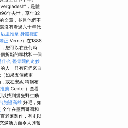
vergladesh”，是體
96年去世，享年32
的文章，並且他們不
還沒有看過六十年代
后里推拿
身體撥筋
矯正
Verne）在1888
下，您可以在任何時
一個折斷的頭枕和一個
o是什么
整骨院的奇妙
一的人，只有它們來自
元（如果五個或更
，或在安妮·科爾布
 推薦
Center）查看
可以找到幾隻野生動
台胞證高雄
好吧，如
照
全年在墨西哥灣和
的百老匯製作，有史以
充滿活力而令人興奮