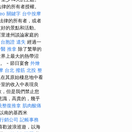
法律的所有者授權。
seo 關鍵字
台中按摩
法律的所有者，或者
友好的景點和活動。
里達州談論家庭的
台胞證 遺失
經過一
中醫 推拿
除了繁華的
世界上最大的熱帶沼
 - 節日宴會
外燴
摩
台北 撥筋
北投 整
以在其原始棲息地中看
公室的收入中表現良
歉，但是我們禁止您
意識，高貴的，幾乎
統整復推拿
肌肉酸痛
以南的基西米
行銷公司
記帳事務
喜歡波浪巡遊，以海