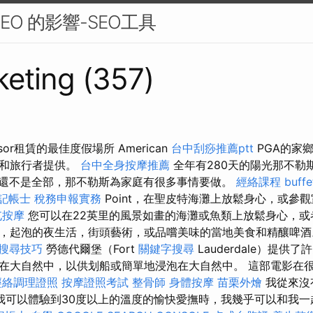
EO 的影響-SEO工具
eting (357)
isor租賃的最佳度假場所 American
台中刮痧推薦ptt
PGA的家
庭和旅行者提供。
台中全身按摩推薦
全年有280天的陽光那不勒
還不是全部，那不勒斯為家庭有很多事情要做。
經絡課程
buf
記帳士 稅務申報實務
Point，在聖皮特海灘上放鬆身心，或參
屯按摩
您可以在22英里的風景如畫的海灘或魚類上放鬆身心，或
，起泡的夜生活，街頭藝術，或品嚐美味的當地美食和精釀啤
e 搜尋技巧
勞德代爾堡（Fort
關鍵字搜尋
Lauderdale）提供
在大自然中，以供划船或簡單地浸泡在大自然中。 這部電影在
經絡調理證照
按摩證照考試
整骨師
身體按摩
苗栗外燴
我從來沒
我可以體驗到30度以上的溫度的愉快愛撫時，我幾乎可以和我一