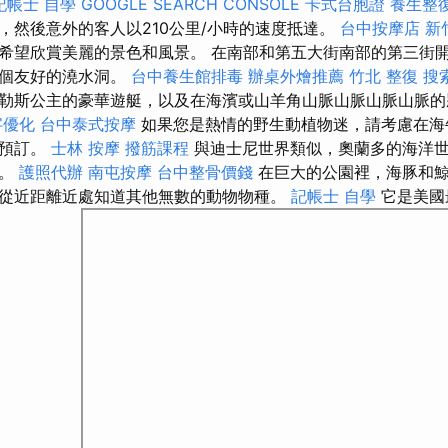
記帳士 自學
GOOGLE SEARCH CONSOLE
卡式台胞證
養生整
，然後意外的客人以210公里/小時的速度抵達。
台中按摩店
新
希望欣賞美麗的景色和風景。 在南部和第五大街南部的第三街
一個友好的澆水洞。
台中養生館排毒
辦桌外燴推薦
竹北 整復
搜
勒斯公主的豪華遊艇，以及在海濱或山羊角山脈山脈山脈山脈的
字優化
台中泰式按摩
如果您是熱情的野生動植物迷，請考慮在海
步預訂。
士林 按摩
撥筋課程
與迪士尼世界類似，奧蘭多的海洋
一。
護照代辦
南屯按摩
台中整骨價錢
在巨大的公園裡，海豚和鯨
從近距離近處知道其他無數的動物物種。
記帳士 自學
它是美國