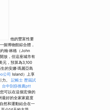
他的豐富性要
一個博物館綜合體，
約翰·林格（John
房子開放，但這座城市有
元，預算為3,100
陌生的安娜·瑪麗亞島
eo公司
Island）上享
引力。
記帳士 歷屆試
。
台中刮痧推薦ptt
您可以在這個宏偉的
州最好的全家家庭度
自然和運動結合在一
至少14天的主題。