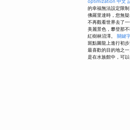
optimization 中文
的幸福無法設定限制
佛羅里達時，您無疑
不再觀看世界去了
美麗景色，攀登那不
紅樹林沼澤。
關鍵
斑點圖龍上進行初
最喜歡的目的地之
是在水族館中，可以