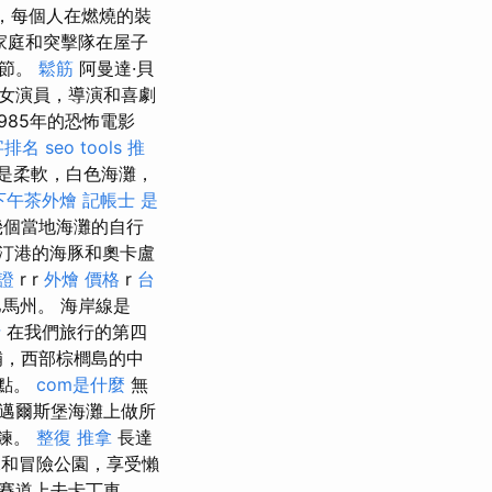
，每個人在燃燒的裝
家庭和突擊隊在屋子
誕節。
鬆筋
阿曼達·貝
美國女演員，導演和喜劇
985年的恐怖電影
字排名
seo tools
推
是柔軟，白色海灘，
下午茶外燴
記帳士 是
幾個當地海灘的自行
汀港的海豚和奧卡盧
證
r r
外燴 價格
r
台
拉巴馬州。 海岸線是
士
在我們旅行的第四
補，西部棕櫚島的中
點。
com是什麼
無
邁爾斯堡海灘上做所
拉鍊。
整復 推拿
長達
冒險公​​園，享受懶
賽道上去卡丁車。