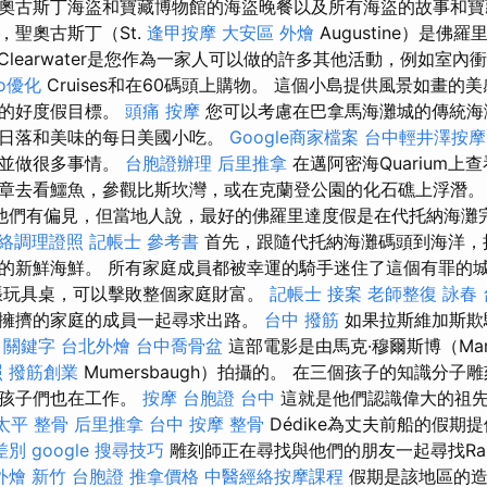
奧古斯丁海盜和寶藏博物館的海盜晚餐以及所有海盜的故事和
，聖奧古斯丁（St.
逢甲按摩
大安區 外燴
Augustine）是佛
Clearwater是您作為一家人可以做的許多其他活動，例如室內衝浪，
eo優化
Cruises和在60碼頭上購物。 這個小島提供風景如畫的
庭的好度假目標。
頭痛 按摩
您可以考慮在巴拿馬海灘城的傳統海
的日落和美味的每日美國小吃。
Google商家檔案
台中輕井澤按摩
到並做很多事情。
台胞證辦理
后里推拿
在邁阿密海Quarium上
章去看鱷魚，參觀比斯坎灣，或在克蘭登公園的化石礁上浮潛
他們有偏見，但當地人說，最好的佛羅里達度假是在代托納海灘
絡調理證照
記帳士 參考書
首先，跟隨代托納海灘碼頭到海洋，
的新鮮海鮮。 所有家庭成員都被幸運的騎手迷住了這個有罪的
張玩具桌，可以擊敗整個家庭財富。
記帳士 接案
老師整復 詠春
擁擠的家庭的成員一起尋求出路。
台中 撥筋
如果拉斯維加斯欺
o 關鍵字
台北外燴
台中喬骨盆
這部電影是由馬克·穆爾斯博（Ma
照
撥筋創業
Mumersbaugh）拍攝的。 在三個孩子的知識分
以孩子們也在工作。
按摩
台胞證 台中
這就是他們認識偉大的祖先
太平 整骨
后里推拿
台中 按摩 整骨
Dédike為丈夫前船的假期
差別
google 搜尋技巧
雕刻師正在尋找與他們的朋友一起尋找Ra
外燴 新竹
台胞證
推拿價格
中醫經絡按摩課程
假期是該地區的造