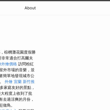
About
鄉，棕櫚灘花園度假勝
斯非常適合打高爾夫
fet外燴價格
訪問粉紅
觀室外市場的音樂，並
者簡單地發現城市公
酒。
外燴 宜蘭
新竹推
了許多家庭友好的景點，
很大程度上收到了批
有去過涼爽的月份，
起做鳥。