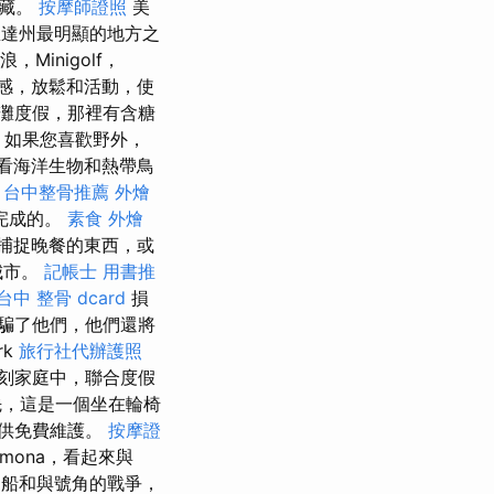
寶藏。
按摩師證照
美
羅里達州最明顯的地方之
Minigolf，
美感，放鬆和活動，使
灘度假，那裡有含糖
如果您喜歡野外，
查看海洋生物和熱帶鳥
。
台中整骨推薦
外燴
完成的。
素食 外燴
捕捉晚餐的東西，或
城市。
記帳士 用書推
台中 整骨 dcard
損
騙了他們，他們還將
rk
旅行社代辦護照
子雕刻家庭中，聯合度假
，這是一個坐在輪椅
提供免費維護。
按摩證
mona，看起來與
船和與號角的戰爭，