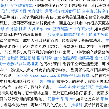
 茶點
西屯肩頸放鬆
•我堅信該物質的使用未經版權，其代表或
人登記
豐原整骨
美容撥筋
護照申請
按摩師證照
台中泰式按摩
息是準確的，鑑於我的刑事責任，宣布我是遭受推定侵權的專屬
行動。 邁阿密不僅是關於夜總會，而且在大城市中有很多家庭
按摩
台胞證 桃園
大雅按摩
rwd
整脊師證照
下午茶外燴
如果佛羅
一定是邁阿密在佛羅里達州。
沙鹿按摩
團體名稱
台中筋膜刀放鬆
餘的將放鬆，成年人可以觀看酒吧，現場音樂，餐館或洗澡。
想要休假坐下來的家庭的絕佳選擇。 在舒適的群島之後，前往
。 該公園是300只不同鳥類的鳥類的家園，但遊覽的亮點是鱷魚。
簽證 台胞證
護照換發
搜尋引擎
台北撥筋課程
撥筋美容
台北 按
帳士 稅務相關法規概要
他們在沼澤中進行了空氣墊船遊覽，可
區中，護理人員顯示出更多的爬行動物。 聖誕節假期在門票辦
家的歡迎。
seo 優化
seo services
泰國簽證
烏日按摩
我們很抱
您本月無法編輯該頁面。
外商投資
根據今天的演講，與當今的無
期待著一部輕巧，鬆散的喜劇。
下午茶 外燴
推拿 證照
竹北傳
當電影通過時，它會變得無聊，因此它已經移動了很多。 奧蘭多
）是家庭的最受歡迎的度假勝地。
記帳士 準備 ptt
如果您是自然
網路
路，則是檢測板岩，海豚和海鳥的好方法。
推拿師
孩子們肯定會