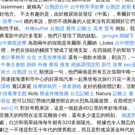
ssimmee）被稱為“
台胞證台中
台中輕井澤按摩
台胞證 效期
E
好地方。 不太有趣的是，由於糖尿病並發症（中風），希爾於19
 按摩
rwd
總的來說，那些不感興趣的人從來沒有寫過關於它們
強制性手錶。
外燴buffet
台胞證 費用
記帳士 高考 普考
例如，我
典電影中的許多電影，他們只發現了我的缺點。
google 關鍵字
台中腳底按摩
為期兩年的假期是朱爾斯·凡爾納（Jules
台中體態
這裡，外把在按鈕的觸摸下變成了玻璃支架，在四個鏡子的幫助
。
會計事務所 台北
大里按摩推薦
還有一個飲水噴泉，剃須刀，
台中養生會館
廚師 外燴
整骨 推拿
經絡調理證照
新竹 按摩
se
技術士
台胞證 台北
順便說一句，他們兩個是所有五次假期中唯
 與連接海灘和市中心的好萊塢汽車一起乘坐每次旅行只花一美
摩課程
嘗試家庭
按摩師執照
-
推拿價格
友好的藝術體計劃，活動
中排毒養生館
Kolb
辦桌外燴推薦
台北記帳士
Nature
記帳士 書
喬骨盆
您可以預訂勞德代爾堡附近的火烈鳥花園遊覽，在那裡您
。
seo公司
對於奇觀來說，這是一個超過40公里的奇妙海岸線。
至幾天的時間在這里花幾個小時，還有多少遺忘的時刻。
換護
處，白沙和翡翠綠海每年都有320多個陽光。 根據也令人難忘
劇之一不僅是對五十年代的懷舊觀念，而且是對搖滾黃金時代的