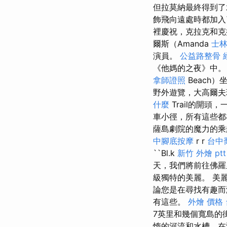
但拉莫納最終得到了
飾飛向遠處時都加
裡慶祝，克拉克和克
爾斯（Amanda
士林
演員。
公益路整骨
《他媽的之夜》中。 
拿師證照
Beach
野外遊覽，大高爾
什麼
Trail的開
車小徑，所有這些
薩島劇院的魔力的乘船之
中腳底按摩
r r
台中
``Bl.k
新竹 外燴 ptt
天，我們將前往佛羅
級獨特的美麗。 美
論您是在尋找有趣而
有這些。
外燴 價格
7英里和幾個寬島的
惰的河流和水槽，在