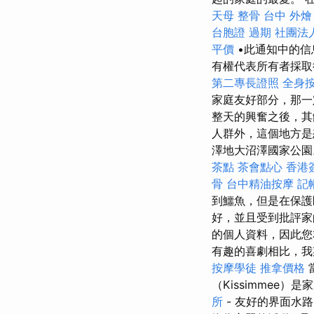
天母 整骨
台中 外燴
台胞證 過期
社團法
平價
•此通知中的信
有權代表所有者採取
第二專長證照
全身
家庭友好部分，那
整天的興奮之後，其
人群外，這個地方是
澤地大沼澤國家公園
茶點
茶會點心
香港
骨
台中精油按摩
記
到鱷魚，但是在保護
好，並且受到批評
的個人資料，因此
有趣的喜劇相比，我
按摩學徒
推拿價格
（Kissimmee
所
- 友好的界面水