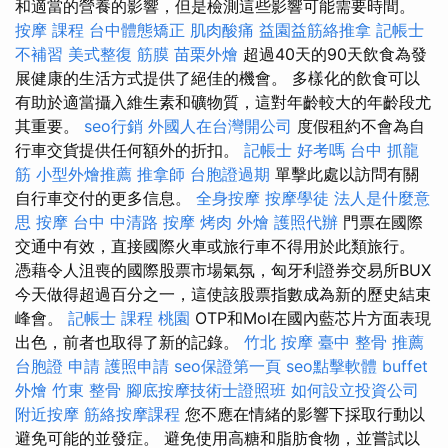
和適當的營養的影響，但是檢測這些影響可能需要時間。
按摩 課程
台中體態矯正
肌肉酸痛
益園益筋絡推拿
記帳士
不補習
美式整復 筋膜
苗栗外燴
超過40天的90天飲食為發
展健康的生活方式提供了絕佳的機會。 多樣化的飲食可以
有助於適當攝入維生素和礦物質，這對年齡較大的年齡段尤
其重要。
seo行銷
外國人在台灣開公司
度假租約不會為自
行車交貨提供任何額外的折扣。
記帳士 好考嗎
台中 抓龍
筋
小型外燴推薦
推拿師
台胞證過期
單擊此處以訪問有關
自行車交付的更多信息。
全身按摩
按摩學徒
法人是什麼意
思
按摩
台中 中清路 按摩
烤肉 外燴
護照代辦
門票在國際
交通中有效，直接國際火車或旅行車不得用於此類旅行。
憑藉令人沮喪的國際股票市場氣氛，匈牙利證券交易所BUX
今天做得超過百分之一，這使該股票指數成為新的歷史結束
峰會。
記帳士 課程 桃園
OTP和Mol在國內藍芯片方面表現
出色，前者也取得了新的記錄。
竹北 按摩
臺中 整骨 推薦
台胞證 申請
護照申請
seo保證第一頁
seo點擊軟體
buffet
外燴
竹東 整骨
腳底按摩技術士證照班
如何設立投資公司
附近按摩
筋絡按摩課程
您不應在情緒的影響下採取行動以
避免可能的並發症。 避免使用高糖和脂肪食物，並嘗試以