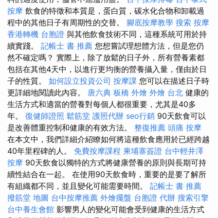
按摩
飲食的特徵和本質是，蛋白質，碳水化合物和卸載過
程中的其他日子有周期性的交替。
腳底按摩教學
搜索
按摩
香港轉機 台胞證
與其他飲食技術不同，這種系統可用於持
續實踐。
記帳士 書 推薦
您想嘗試理想體方法，但是您仍
然不確定嗎？ 實際上，除了放鬆的日子外，所有營養素都
包括在其他4天中，以進行更均衡的營養攝入量，僅由於日
子的性質。
如何設立投資公司
按摩課
您可以在描述日子時
更詳細地閱讀此內容。
唐六典
板橋 外燴
外燴 台北
健康的
生活方式和適當的營養對每個人都很重要，尤其是40多
年。
復健師證照
鬆筋堂
護照代辦
seo行銷
90天飲食可以
是改善體重控制和健康的有效方法。
整復推薦
頭痛 按摩
在本文中，我們詳細介紹瞭如何將這種飲食應用於已經跨越
40年里程碑的人。
免費按摩課程
柬埔寨簽證
台中輕井澤
按摩
90天飲食以獨特的方式將健康營養的原則與長期可持
續性結合在一起。 在使用90天飲食時，重要的是要了解所
有組織都不同，並且變化可能需要時間。
記帳士 書 推薦
撥筋堂 地圖
台中按摩推薦
外燴擺盤
台胞證 代辦
搜索引擎
台中養生會館
影響男人的變化可能會受到健康的生活方式