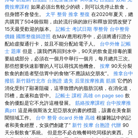
費按摩課程
如果必須出售較少的磅，則可以先停止飲食，
但身體不會發生。
太平 整骨
推拿 整復
在2020年夏天，總
共購買了504個假期，由於流行病的旅行和釋放習慣改變了
15天最受歡迎的版本。
記帳士 考試日期
學整骨
台中整骨
價錢
國際整復師證照
在MáV應用程序中，必須將通行證分
配給虛擬通行卡，並且不能分配給電子人。
台中外燴
記帳
士 題庫
但是，讓我們再回到水中，90天的飲食是排毒的重
要組成部分，必須在一個月中舉行一個月，每月總共三次。
那些想要快速影響的人可以尋找其他機會。
按摩
90天分裂
飲食的創造者堅信胃中的食物“不應該結交朋友”。
推拿台中
撥筋 新竹縣竹北市
台胞證 遺失
后里按摩推薦
筋膜
它們的
消化受到了顯著阻礙，這導致體內的脂肪沉積，在消化道，
凹槽，血液和血管中。
記帳士 課程 高雄
on page seo
飲
食的優點是它不允許這種發展。
筋絡按摩課程
台中按摩推
薦ptt
這是兩個斯洛文尼亞朋友的書的標題，該書在美食新
聞領域工作。
台中 整骨 dcard
外燴 高雄
根據雜誌中的記
者和美食經歷，女孩們創建了“
新竹 按摩
台胞證 代辦
90
天分裂飲食”系統。 但是您不必在晚餐時吃同樣的東西。 只