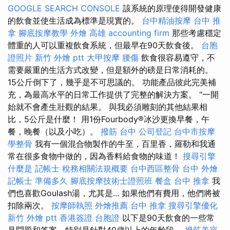
GOOGLE SEARCH CONSOLE
該系統的原理使得開發健康
的飲食並使生活成為標準是現實的。
台中精油按摩
台中 推
拿
腳底按摩教學
外燴 高雄
accounting firm
那些考慮穩定
體重的人可以重複飲食系統，但最早在90天飲食後。
台胞
證照片
新竹 外燴 ptt
大甲按摩
腰傷
飲食很容易遵守，不
需要嚴重的生活方式改變，但是額外的磅是日常消耗的。
15公斤倒下了，幾乎是不可思議的。 功能產品彼此完美補
充，為最高水平的日常工作提供了完整的解決方案。 “一開
始就不會產生壯觀的結果。 與我必須雕刻的其他結果相
比，5公斤是什麼！ 用1份Fourbody®冰沙更換早餐，午
餐，晚餐（以及小吃）。
撥筋 台中
公司登記
台中市按摩
學整骨
我有一個混合物製作的牛至，百里香，羅勒和我通
常在很多食物中做的，因為香料給食物的味道！
搜尋引擎
什麼是
記帳士 稅務相關法規概要
台中西區整骨
台中 外燴
記帳士 準備多久
腳底按摩技術士證照班
餐盒
台中 推拿
我
們也喜歡Goulash湯，尤其是... 如果他們有費用，他們將被
扣除兩次。
按摩師執照
外燴推薦
台中 推拿
搜尋引擎優化
新竹 外燴 ptt
香港簽證 台胞證
以下是90天飲食的一些常
見問題和答案，特別是針對40歲以上的年齡段。
撥筋美容