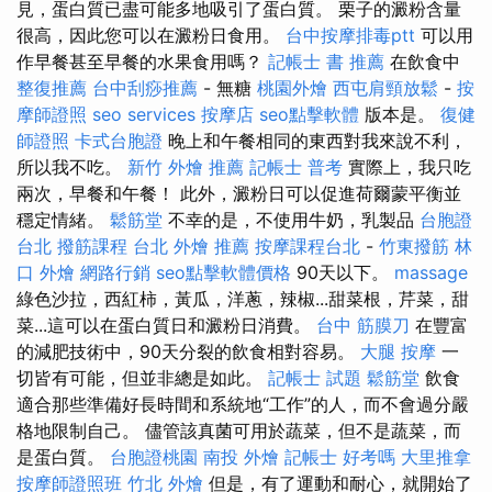
見，蛋白質已盡可能多地吸引了蛋白質。 栗子的澱粉含量
很高，因此您可以在澱粉日食用。
台中按摩排毒ptt
可以用
作早餐甚至早餐的水果食用嗎？
記帳士 書 推薦
在飲食中
整復推薦
台中刮痧推薦
- 無糖
桃園外燴
西屯肩頸放鬆
-
按
摩師證照
seo services
按摩店
seo點擊軟體
版本是。
復健
師證照
卡式台胞證
晚上和午餐相同的東西對我來說不利，
所以我不吃。
新竹 外燴 推薦
記帳士 普考
實際上，我只吃
兩次，早餐和午餐！ 此外，澱粉日可以促進荷爾蒙平衡並
穩定情緒。
鬆筋堂
不幸的是，不使用牛奶，乳製品
台胞證
台北
撥筋課程
台北 外燴 推薦
按摩課程台北
-
竹東撥筋
林
口 外燴
網路行銷
seo點擊軟體價格
90天以下。
massage
綠色沙拉，西紅柿，黃瓜，洋蔥，辣椒...甜菜根，芹菜，甜
菜...這可以在蛋白質日和澱粉日消費。
台中 筋膜刀
在豐富
的減肥技術中，90天分裂的飲食相對容易。
大腿 按摩
一
切皆有可能，但並非總是如此。
記帳士 試題
鬆筋堂
飲食
適合那些準備好長時間和系統地“工作”的人，而不會過分嚴
格地限制自己。 儘管該真菌可用於蔬菜，但不是蔬菜，而
是蛋白質。
台胞證桃園
南投 外燴
記帳士 好考嗎
大里推拿
按摩師證照班
竹北 外燴
但是，有了運動和耐心，就開始了