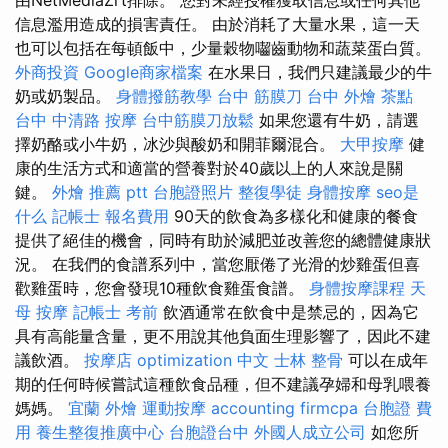
信息濫用造成的損害責任。 由於消耗了大量水果，這一天
也可以包括在每頓飯中，少量穀物囓齒動物和蔬菜蛋白質。
外商投資
Google商家檔案
在水果日，我們只建議最少的牛
奶或奶製品。
身體撥筋教學
台中 筋膜刀
台中 外燴 茶點
台中 中清路 按摩
台中筋膜刀放鬆
如果您還有牛奶，請選
擇奶酪或小牛奶，冰沙與酸奶和開菲爾混合。
大甲按摩
健
康的生活方式和適當的營養對於40歲以上的人來說是關
鍵。
外燴 推薦 ptt
台胞證照片
整復學徒
身體按摩
seo是
什么
記帳士 報名費用
90天的飲食為多樣化和健康的餐食
提供了絕佳的機會，同時有助於減肥並改善您的總體健康狀
況。 在我們的食譜系列中，當您厭倦了光滑的炒雞蛋但喜
歡雞蛋時，您會發現10種飲食雞蛋食譜。
身體按摩課程
天
母 按摩
記帳士 考前
飲酒通常在飲食中是禁忌的，因為它
具有高能量含量，更不用說其他負面生理影響了，因此不建
議飲酒。
按摩店
optimization 中文
士林 整骨
可以在成年
期的任何時候嘗試這種飲食品種，但不建議孕婦和母乳喂養
媽媽。
宜蘭 外燴
運動按摩
accounting firmcpa
台胞證 費
用
養生整復推廣中心
台胞證台中
外國人成立公司
如您所