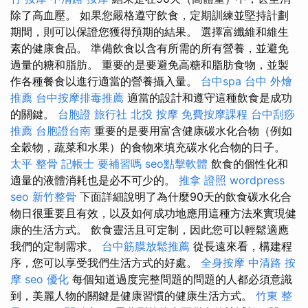
除了高血壓。 如果您嚴格遵守飲食，定期訓練並堅持計劃
期間，則可以保證您獲得預期的結果。 選擇富纖維和維生
素的健康食品。 準備飲食以含有所需的所有營養，並避免
過量的糖和脂肪。 重要的是要避免高糖和脂肪食物，並製
作各種餐食以進行適當的營養攝入量。
台中spa
台中 外燴
推薦
台中按摩排毒推薦
適當的設計和遵守這種飲食是成功
的關鍵。
台胞證 旅行社
北投 按摩
免費按摩課程
台中刮痧
推薦
台胞證台南
重要的是要用富含健康碳水化合物（例如
全穀物，蔬菜和水果）的食物來填充碳水化合物的日子。
太平 整骨
記帳士 要補習嗎
seo點擊軟體
飲食的個性化和
適量的液體消耗也是必不可少的。
推拿 證照
wordpress
seo
新竹整骨
下面詳細說明了為什麼90天的飲食碳水化合
物日很重要且有效，以及如何成功地應用這種方法來實現健
康的生活方式。 飲食靈活且可定制，因此您可以輕鬆適應
我們的定制需求。
台中筋膜放鬆推薦
從長遠來看，構建程
序，您可以享受我們生活方式的好處。
全身按摩
中清路 按
摩
seo 優化
每個知道過度完整問題的問題的人都必須意識
到，美麗人物的關鍵是健康習慣的健康生活方式。
竹東 整