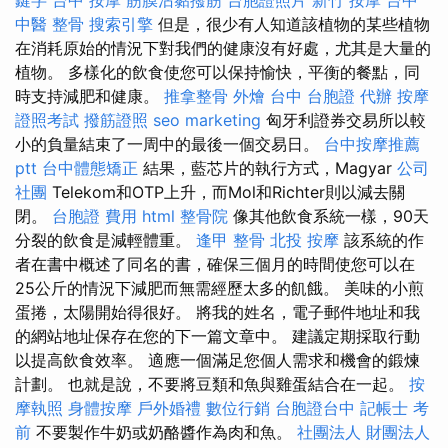
中醫 整骨
搜索引擎
但是，很少有人知道該植物的某些植物
在消耗原始的情況下對我們的健康沒有好處，尤其是大量的
植物。 多樣化的飲食使您可以保持愉快，平衡的餐點，同
時支持減肥和健康。
推拿整骨
外燴 台中
台胞證 代辦
按摩
證照考試
撥筋證照
seo marketing
匈牙利證券交易所以較
小的負量結束了一周中的最後一個交易日。
台中按摩推薦
ptt
台中體態矯正
結果，藍芯片的執行方式，Magyar
公司
社團
Telekom和OTP上升，而Mol和Richter則以減去關
閉。
台胞證 費用
html
整骨院
像其他飲食系統一樣，90天
分裂的飲食是減輕體重。
逢甲 整骨
北投 按摩
該系統的作
者在書中概述了同名的書，確保三個月的時間使您可以在
25公斤的情況下減肥而無需經歷太多的飢餓。 美味的小煎
蛋捲，太陽開始得很好。 將我的姓名，電子郵件地址和我
的網站地址保存在您的下一篇文章中。 建議定期採取行動
以提高飲食效率。 適應一個滿足您個人需求和機會的鍛煉
計劃。 也就是說，不要將豆類和魚與雞蛋結合在一起。
按
摩執照
身體按摩
戶外婚禮
數位行銷
台胞證台中
記帳士 考
前
不要製作牛奶或奶酪醬作為肉和魚。
社團法人 財團法人