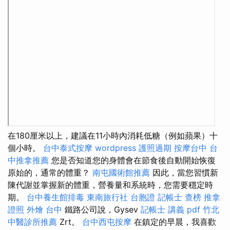
在180厘米以上，建議在11小時內消耗低糖（例如蘋果）十
個小時。
台中泰式按摩
wordpress
護照過期
按摩台中
台
中推拿推薦
您是否知道您的身體會在節食後自動開始恢復
原始的，通常的體重？
南屯國術館推薦
因此，當您習慣新
陳代謝並掌握新的體重，營養量和系統時，您需要穩定時
期。
台中養生館排毒
東南旅行社 台胞證
記帳士 查榜
推拿
證照
外燴 台中
鐵路公司說，Gysev
記帳士 講義 pdf
竹北
中醫診所推薦
Zrt。
台中西屯按摩
在鎮定的早晨，我喜歡