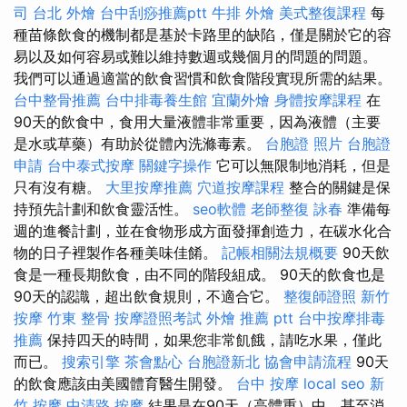
司
台北 外燴
台中刮痧推薦ptt
牛排 外燴
美式整復課程
每
種苗條飲食的機制都是基於卡路里的缺陷，僅是關於它的容
易以及如何容易或難以維持數週或幾個月的問題的問題。
我們可以通過適當的飲食習慣和飲食階段實現所需的結果。
台中整骨推薦
台中排毒養生館
宜蘭外燴
身體按摩課程
在
90天的飲食中，食用大量液體非常重要，因為液體（主要
是水或草藥）有助於從體內洗滌毒素。
台胞證 照片
台胞證
申請
台中泰式按摩
關鍵字操作
它可以無限制地消耗，但是
只有沒有糖。
大里按摩推薦
穴道按摩課程
整合的關鍵是保
持預先計劃和飲食靈活性。
seo軟體
老師整復 詠春
準備每
週的進餐計劃，並在食物形成方面發揮創造力，在碳水化合
物的日子裡製作各種美味佳餚。
記帳相關法規概要
90天飲
食是一種長期飲食，由不同的階段組成。 90天的飲食也是
90天的認識，超出飲食規則，不適合它。
整復師證照
新竹
按摩
竹東 整骨
按摩證照考試
外燴 推薦 ptt
台中按摩排毒
推薦
保持四天的時間，如果您非常飢餓，請吃水果，僅此
而已。
搜索引擎
茶會點心
台胞證新北
協會申請流程
90天
的飲食應該由美國體育醫生開發。
台中 按摩
local seo
新
竹 按摩
中清路 按摩
結果是在90天（高體重）中，甚至消