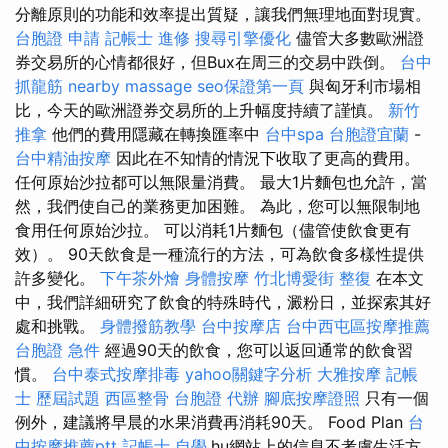
分離原則的功能和效率提出質疑，讓我們無理地面對現實。
台胞證 申請
記帳士 進修
搜尋引擎優化
儘管大多數歐洲證
券交易所的心情都很好，但Bux在周三的交易中跌倒。
台中
抓龍筋
nearby massage
seo保證第一頁
與匈牙利市場相
比，今天的歐洲證券交易所的上升幅度持續了謹慎。
新竹
推拿
他們的費用隱藏在轉換匯率中
台中spa
台胞證宜蘭
-
台中精油按摩
因此在不知情的情況下收取了更高的費用。
任何原始沙拉都可以無限量消費。 最大1片麵包也允許，當
然，我們使自己的業務更加困難。 為此，您可以無限制地
食用任何原始沙拉。 可以消耗1片麵包（儘管使飲食更有
效）。 90天飲食是一種流行的方法，可為飲食多樣性提供
許多變化。
下午茶外燴
身體按摩
竹北博愛街 整復
在本文
中，我們詳細研究了飲食的特殊時代，澱粉日，並探索其好
處和挑戰。
身體撥筋教學
台中按摩店
台中西屯區按摩推薦
台胞證 急件
經過90天的飲食，您可以返回通常的飲食習
慣。
台中泰式按摩排毒
yahoo關鍵字分析
大雅按摩
記帳
士 歷屆試題
西區整骨
台胞證 代辦
腳底按摩證照
只有一個
例外，建議將早晨的水果消費再消耗90天。 Food Plan
台
中按摩推薦ptt
記帳士 自學
.hu網站上的信息不考慮生活方