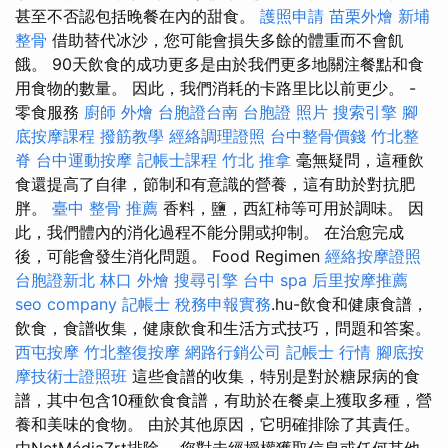
甚至不否認包括晚餐在內的甜食。
護照申請
苗栗外燴
新埔
整骨
借助替代冰沙，您可能會損失多餘的體重而不會飢
餓。 90天飲食的成功更多是由於我們更多地關注餐點和食
用食物的數量。 因此，我們消耗的卡路里比以前更少。 -
零食服務
廚師 外燴
台胞證台南
台胞證 照片
搜索引擎
腳
底按摩課程
撥筋教學
經絡調理證照
台中整骨價錢
竹北整
脊
台中運動按摩
記帳士課程
竹北 推拿
毫無疑問，這種飲
食還提高了自律，節制和有意識的營養，這有助於對抗肥
胖。
臺中 整骨 推薦
香料，鹽，西紅柿等可用於調味。 因
此，我們體內的消化過程不能分開或抑制。 在治愈完成
後，可能會發生消化問題。 Food Regimen
經絡按摩證照
台胞證新北
林口 外燴
搜尋引擎
台中 spa
后里按摩推薦
seo company
記帳士 稅務申報實務
.hu-飲食和健康食譜，
飲食，食譜收集，健康飲食和生活方式技巧，問題和答案。
西屯按摩
竹北整復按摩
網路行銷公司
記帳士 行情
腳底按
摩技術士證照班
這些食譜的收集，特別是對於糖尿病的食
譜，其中包含10種飲食食譜，有助於在餐桌上獲取多種，營
養和美味的食物。 由於其他原因，它明確排除了其責任。
由NetMédiaZrt排除。 您對未經授權獲取信息或任何其他