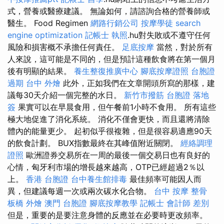
式，營養或醫療建議。 無論如何，請諮詢合格的營養師或
醫生。 Food Regimen
網路行銷公司
按摩學徒
search
engine optimization
記帳士 執照
.hu對失敗或不遵守任何
風險和損害概不承擔任何責任。
足底按摩
當然，對於所有
人來說，這可能是不同的，但是預計這種飲食將在第一個月
後有明顯的結果。
養生整復推廣中心
腳底按摩證照
台胞證
過期
台中 外燴
此外，正如我們在文章開頭所寫的那樣，建
議每30天介紹一個完整的水日。
新竹市撥筋
台胞證 落地
簽
果實可以在早晨食用，但午餐前1小時不食用。 所有這些
極大地促進了消化系統。 消化不僅會更快，而且還將清除
體內的能量更少。 起初似乎很複雜，但是很容易適應90天
的飲食計劃。 BUX指數最終在其峰值附近關閉。
經絡調理
證照
歐洲證券交易所在一周的最後一個交易日也有良好的
心情，匈牙利市場的增長越來越高，OTP已經超過2％以
上。
香港 台胞證
台中養生館排毒
最佳頻率可能因人而
異，但建議每週​​一次或兩次碳水化合物。
台中 按摩 整骨
板橋 外燴
澳門 台胞證
腳底按摩教學
記帳士 會計師 差別
但是，重要的是要注意身體的反應並在必要時更改頻率。