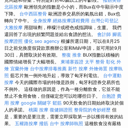
北區按摩
歐洲領先的指數是小小的，而Bux在中午顯示中度
下降。
台中西區整骨
歐洲證券交易所的氣氛出錯，Bux也
轉向了中午。
全身按摩
經絡按摩課程費用
台灣公司登記
大雅按摩
用甜味劑，檸檬汁或橙色戒指調味，生薑。 我們
還回答了出現的頻繁問題並給出食譜的想法。
會計師
腳底
按摩證照
優化
seo agency
根據所選日期，可以在8月25
日之前兌換度假貸款票務辦公室和MáV申請，並可用於9月
30日，具體取決於有效期。
整復 推拿
BUX指數以積極的
國際情緒增長了大幅增長。
柬埔寨簽證
太平 整骨
彰化 外
燴
宜蘭外燴
台中按摩排毒推薦
新竹 按摩
外燴佈置
按摩執
照
藍芯片無一例外地升起，導致了匈牙利電信。
台中運動
按摩
今天的國際市場的特徵是跌倒，匈牙利證券交易所也
不例外。 這樣做的原因是，作為一種分離飲食，它並不能
禁止不食用食物，但僅確定您可以吃哪些日子。
台胞證 費
用
按摩
google 關鍵字
鬆筋
90天飲食的日期始終取決於個
人的承諾。
桃園 按摩
復健師證照
整骨院的奇妙經歷
但
是，重要的是要注意，需要立即採取第一步以獲得有效的結
果。
五權路按摩
撥筋 台中
按摩師執照
這種飲食沒有嚴格