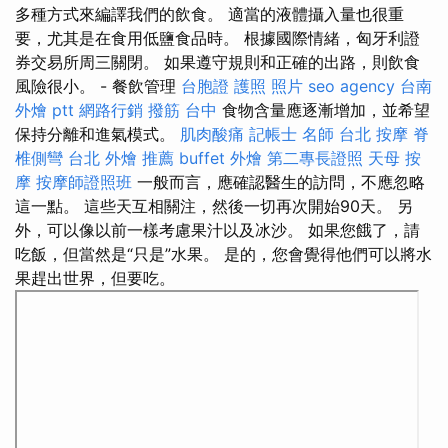
多種方式來編譯我們的飲食。 適當的液體攝入量也很重
要，尤其是在食用低鹽食品時。 根據國際情緒，匈牙利證
券交易所周三關閉。 如果遵守規則和正確的出路，則飲食
風險很小。 - 餐飲管理
台胞證 護照 照片
seo agency
台南
外燴 ptt
網路行銷
撥筋 台中
食物含量應逐漸增加，並希望
保持分離和進氣模式。
肌肉酸痛
記帳士 名師
台北 按摩
脊
椎側彎
台北 外燴 推薦
buffet 外燴
第二專長證照
天母 按
摩
按摩師證照班
一般而言，應確認醫生的訪問，不應忽略
這一點。 這些天互相關注，然後一切再次開始90天。 另
外，可以像以前一樣考慮果汁以及冰沙。 如果您餓了，請
吃飯，但當然是“只是”水果。 是的，您會覺得他們可以將水
果趕出世界，但要吃。