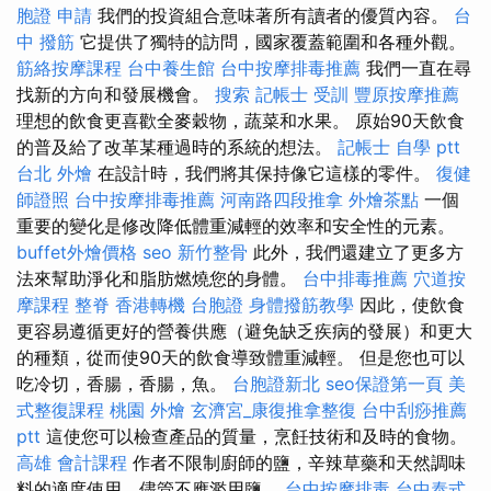
胞證 申請
我們的投資組合意味著所有讀者的優質內容。
台
中 撥筋
它提供了獨特的訪問，國家覆蓋範圍和各種外觀。
筋絡按摩課程
台中養生館
台中按摩排毒推薦
我們一直在尋
找新的方向和發展機會。
搜索
記帳士 受訓
豐原按摩推薦
理想的飲食更喜歡全麥穀物，蔬菜和水果。 原始90天飲食
的普及給了改革某種過時的系統的想法。
記帳士 自學 ptt
台北 外燴
在設計時，我們將其保持像它這樣的零件。
復健
師證照
台中按摩排毒推薦
河南路四段推拿
外燴茶點
一個
重要的變化是修改降低體重減輕的效率和安全性的元素。
buffet外燴價格
seo
新竹整骨
此外，我們還建立了更多方
法來幫助淨化和脂肪燃燒您的身體。
台中排毒推薦
穴道按
摩課程
整脊
香港轉機 台胞證
身體撥筋教學
因此，使飲食
更容易遵循更好的營養供應（避免缺乏疾病的發展）和更大
的種類，從而使90天的飲食導致體重減輕。 但是您也可以
吃冷切，香腸，香腸，魚。
台胞證新北
seo保證第一頁
美
式整復課程
桃園 外燴
玄濟宮_康復推拿整復
台中刮痧推薦
ptt
這使您可以檢查產品的質量，烹飪技術和及時的食物。
高雄 會計課程
作者不限制廚師的鹽，辛辣草藥和天然調味
料的適度使用，儘管不應濫用鹽。
台中按摩排毒
台中泰式