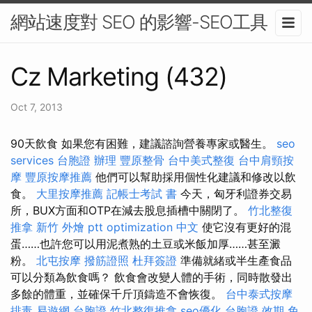
網站速度對 SEO 的影響-SEO工具
Cz Marketing (432)
Oct 7, 2013
90天飲食 如果您有困難，建議諮詢營養專家或醫生。
seo
services
台胞證 辦理
豐原整骨
台中美式整復
台中肩頸按
摩
豐原按摩推薦
他們可以幫助採用個性化建議和修改以飲
食。
大里按摩推薦
記帳士考試 書
今天，匈牙利證券交易
所，BUX方面和OTP在減去股息插槽中關閉了。
竹北整復
推拿
新竹 外燴 ptt
optimization 中文
使它沒有更好的混
蛋……也許您可以用泥煮熟的土豆或米飯加厚……甚至澱
粉。
北屯按摩
撥筋證照
杜拜簽證
準備就緒或半生產食品
可以分類為飲食嗎？ 飲食會改變人體的手術，同時散發出
多餘的體重，並確保千斤頂鑄造不會恢復。
台中泰式按摩
排毒
易遊網 台胞證
竹北整復推拿
seo優化
台胞證 效期
免