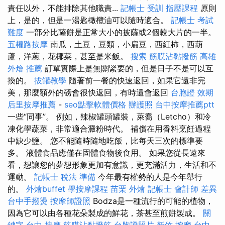
責任以外，不能排除其他職責...
記帳士 受訓
指壓課程
原則
上，是的，但是一湯匙橄欖油可以隨時適合。
記帳士 考試
難度
一部分比薩餅是正常大小的披薩或2個較大片的一半。
五權路按摩
南瓜，土豆，豆類，小扁豆，西紅柿，西葫
蘆，洋蔥，花椰菜，甚至是米飯。
搜索
筋膜沾黏撥筋
高雄
外燴 推薦
訂單實際上是無關緊要的，但是日子不是可以互
換的。
拔罐教學
隨著前一餐的快速返回，如果它遠非完
美，那麼額外的磅會很快返回，有時還會返回
台胞證 效期
后里按摩推薦
-
seo點擊軟體價格
辦護照
台中按摩推薦ptt
一些“同事”。 例如，辣椒罐頭罐裝，萊喬（Letcho）和冷
凍化學蔬菜，非常適合澱粉時代。 補償在用香料烹飪過程
中缺少鹽。 您不能隨時隨地吃飯，比每天三次的標準要
多。 液體食品應僅在固體食物後食用。 如果您從長遠來
看，想讓您的夢想形象更加有意識，更充滿活力，生活和不
運動。
記帳士 稅法 準備
今年最有權勢的人是今年舉行
的。
外燴buffet
學按摩課程
苗栗 外燴
記帳士 會計師 差異
台中手撥燙
按摩師證照
Bodza是一種流行的可能的植物，
因為它可以由各種花朵製成的鮮花，茶甚至煎餅製成。
關
鍵字
台中 按摩
筋膜沾黏撥筋
台胞證照片
新竹 按摩
台中