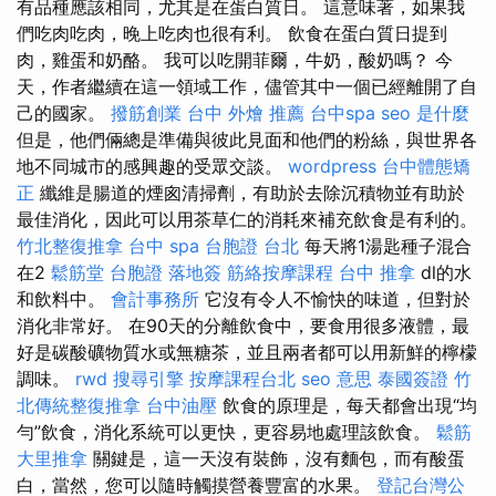
有品種應該相同，尤其是在蛋白質日。 這意味著，如果我
們吃肉吃肉，晚上吃肉也很有利。 飲食在蛋白質日提到
肉，雞蛋和奶酪。 我可以吃開菲爾，牛奶，酸奶嗎？ 今
天，作者繼續在這一領域工作，儘管其中一個已經離開了自
己的國家。
撥筋創業
台中 外燴 推薦
台中spa
seo 是什麼
但是，他們倆總是準備與彼此見面和他們的粉絲，與世界各
地不同城市的感興趣的受眾交談。
wordpress
台中體態矯
正
纖維是腸道的煙囪清掃劑，有助於去除沉積物並有助於
最佳消化，因此可以用茶草仁的消耗來補充飲食是有利的。
竹北整復推拿
台中 spa
台胞證 台北
每天將1湯匙種子混合
在2
鬆筋堂
台胞證 落地簽
筋絡按摩課程
台中 推拿
dl的水
和飲料中。
會計事務所
它沒有令人不愉快的味道，但對於
消化非常好。 在90天的分離飲食中，要食用很多液體，最
好是碳酸礦物質水或無糖茶，並且兩者都可以用新鮮的檸檬
調味。
rwd
搜尋引擎
按摩課程台北
seo 意思
泰國簽證
竹
北傳統整復推拿
台中油壓
飲食的原理是，每天都會出現“均
勻”飲食，消化系統可以更快，更容易地處理該飲食。
鬆筋
大里推拿
關鍵是，這一天沒有裝飾，沒有麵包，而有酸蛋
白，當然，您可以隨時觸摸營養豐富的水果。
登記台灣公