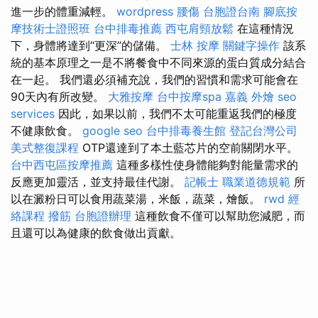
進一步的體重減輕。
wordpress
腰傷
台胞證台南
腳底按
摩技術士證照班
台中排毒推薦
西屯肩頸放鬆
在這種情況
下，身體將達到“更深”的儲備。
士林 按摩
關鍵字操作
該系
統的基本原理之一是不將餐食中不同來源的蛋白質成分結合
在一起。 我們還必須補充說，我們的習慣和需求可能會在
90天內有所改變。
大雅按摩
台中按摩spa
嘉義 外燴
seo
services
因此，如果以前，我們不太可能重返我們的極度
不健康飲食。
google seo
台中排毒養生館
登記台灣公司
美式整復課程
OTP還達到了本土藍芯片的空前關閉水平。
台中西屯區按摩推薦
這種多樣性使身體能夠對能量需求的
反應更加靈活，並支持最佳代謝。
記帳士 職業道德規範
所
以在澱粉日可以食用蔬菜湯，米飯，蔬菜，燴飯。
rwd
經
絡課程
撥筋
台胞證辦理
這種飲食不僅可以幫助您減肥，而
且還可以為健康的飲食做出貢獻。