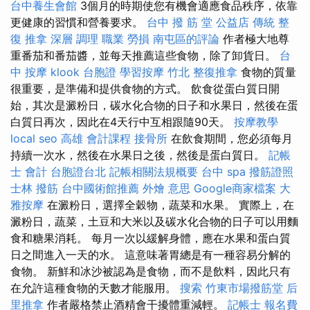
台中養生會館
3個月的時期使您有機會適應食品秩序，依靠
更健康的習慣和營養要求。
台中 撥 筋 堂 公益店 傳統 整
復 推拿 深層 調理 職業 勞損 南屯區的評論
作者極大地尊
重番茄和番茄醬，並每天推薦這些食物，除了卸貨日。
台
中 按摩
klook 台胞證
學習按摩
竹北 整復推拿
食物的質量
很重要，是準備和提供食物的方式。 飲食從蛋白質日開
始，其次是澱粉日，碳水化合物的日子和水果日，然後在蛋
白質日再次，因此在4天行中互相跟隨90天。
按摩教學
local seo
高雄 會計課程
接骨所
在飲食期間，您必須每月
持續一次水，然後在水果日之後，然後是蛋白質日。
記帳
士 會計
台胞證台北
記帳相關法規概要
台中 spa
撥筋證照
士林 撥筋
台中國術館推薦
外燴 意思
Google商家檔案
大
雅按摩
在澱粉日，選擇全穀物，蔬菜和水果。 實際上，在
澱粉日，蔬菜，土豆和大米以及碳水化合物的日子可以用麵
食和糖果消耗。 每月一次以緩解身體，應在水果和蛋白質
日之間進入一天的水。 這意味著胃總是有一種容易分解的
食物。 新鮮和冰沙被認為是食物，而不是飲料，因此只有
在允許這種食物的天數才能服用。
搜索
竹東市場撥筋堂
后
里推拿
作者嚴格禁止酒精會干擾體重減輕。
記帳士 報名費