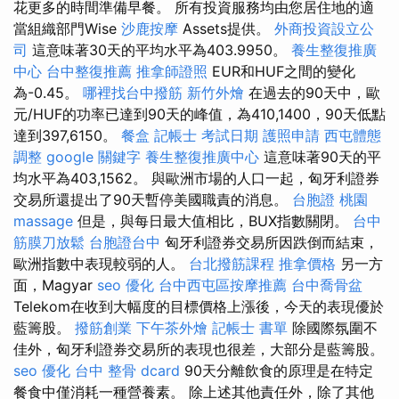
花更多的時間準備早餐。 所有投資服務均由您居住地的適
當組織部門Wise
沙鹿按摩
Assets提供。
外商投資設立公
司
這意味著30天的平均水平為403.9950。
養生整復推廣
中心
台中整復推薦
推拿師證照
EUR和HUF之間的變化
為-0.45。
哪裡找台中撥筋
新竹外燴
在過去的90天中，歐
元/HUF的功率已達到90天的峰值，為410,1400，90天低點
達到397,6150。
餐盒
記帳士 考試日期
護照申請
西屯體態
調整
google 關鍵字
養生整復推廣中心
這意味著90天的平
均水平為403,1562。 與歐洲市場的人口一起，匈牙利證券
交易所還提出了90天暫停美國職責的消息。
台胞證 桃園
massage
但是，與每日最大值相比，BUX指數關閉。
台中
筋膜刀放鬆
台胞證台中
匈牙利證券交易所因跌倒而結束，
歐洲指數中表現較弱的人。
台北撥筋課程
推拿價格
另一方
面，Magyar
seo 優化
台中西屯區按摩推薦
台中喬骨盆
Telekom在收到大幅度的目標價格上漲後，今天的表現優於
藍籌股。
撥筋創業
下午茶外燴
記帳士 書單
除國際氛圍不
佳外，匈牙利證券交易所的表現也很差，大部分是藍籌股。
seo 優化
台中 整骨 dcard
90天分離飲食的原理是在特定
餐食中僅消耗一種營養素。 除上述其他責任外，除了其他