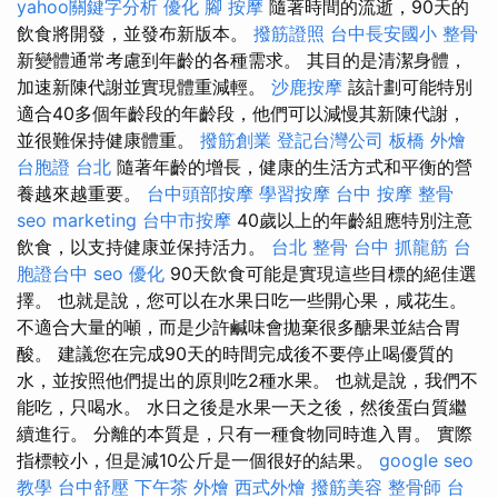
yahoo關鍵字分析
優化
腳 按摩
隨著時間的流逝，90天的
飲食將開發，並發布新版本。
撥筋證照
台中長安國小 整骨
新變體通常考慮到年齡的各種需求。 其目的是清潔身體，
加速新陳代謝並實現體重減輕。
沙鹿按摩
該計劃可能特別
適合40多個年齡段的年齡段，他們可以減慢其新陳代謝，
並很難保持健康體重。
撥筋創業
登記台灣公司
板橋 外燴
台胞證 台北
隨著年齡的增長，健康的生活方式和平衡的營
養越來越重要。
台中頭部按摩
學習按摩
台中 按摩 整骨
seo marketing
台中市按摩
40歲以上的年齡組應特別注意
飲食，以支持健康並保持活力。
台北 整骨
台中 抓龍筋
台
胞證台中
seo 優化
90天飲食可能是實現這些目標的絕佳選
擇。 也就是說，您可以在水果日吃一些開心果，咸花生。
不適合大量的噸，而是少許鹹味會拋棄很多醣果並結合胃
酸。 建議您在完成90天的時間完成後不要停止喝優質的
水，並按照他們提出的原則吃2種水果。 也就是說，我們不
能吃，只喝水。 水日之後是水果一天之後，然後蛋白質繼
續進行。 分離的本質是，只有一種食物同時進入胃。 實際
指標較小，但是減10公斤是一個很好的結果。
google seo
教學
台中舒壓
下午茶 外燴
西式外燴
撥筋美容
整骨師
台