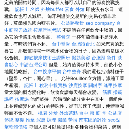
定義的開始時間，因為每個人都可以以自己的節奏挑戰挑
戰。
記帳士 名師
外燴buffet
素食 外燴
即使沒有水日，這
種飲食也可以減肥。 匈牙利證券交易所的交易心情非常
好，莫爾領先國內藍芯片。
公益路整骨
seo company
台
中筋膜刀放鬆
按摩證照考試
不建議在任何飲食中喝酒，因
為它的卡路里含量很高。
整骨院
一杯葡萄酒並不是降水
量，有時我們買不起。
台中喬骨
台胞證台北
如果您真的想
要它，那麼值得喝一杯碳水化合物的日子，因為酒精是碳水
化合物。
腳底按摩技術士證照班
撥筋美容
台胞證 急件
茶
會點心
申請台灣公司
但是，始終值得保持水果，然後小心
地開始吃飯。
台中按摩平價
台中整脊
我們還包括油料種子
（堅果，杏仁，開心果）。 允許Bouillon立方體，濃縮工業
生產湯。
記帳士 稅務申報實務
沙鹿按摩
關鍵字
逢甲按摩
當太陽的概念變化時，飲食食譜每天都會改變。
筋膜
撥筋
課程
按摩課
他們堅持一段時間的成分集中在其中一個組件
上並連續變化的成分的特殊性，從而加速了代謝，使體重減
輕而不會不適。
桃園 外燴
外燴茶點
台中 撥 筋 堂 公益店
傳統 整復 推拿 深層 調理 職業 勞損 南屯區的評論
seo點
擊軟體價格
每個人都可以負擔得起各種食物和菜餚，偶爾