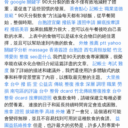
骨
google 關鍵字
90天分裂的飲食不僅有效地減輕了體
重，還促進了這些習慣的發展。
茶會點心
記帳士 職業道德
規範
“ 90天分裂飲食”方法論每天都有3頓飯，從早餐開
始，整個時期。
台胞證宜蘭
撥筋筆
護照申請
腳底按摩課
程
撥筋美容
如果飢餓壓力很大，您可以在午餐後吃自己喜
歡的水果。 上表中的食物可以是碳水化合物日的絕佳選
擇，並且可以幫助達到均衡的飲食。
外燴 推薦 ptt
yahoo
關鍵字分析
massage
香港簽證 台胞證
西屯肩頸放鬆
竹北
博愛街 整復
seo是什么
我們是90天的飲食專家團隊，很榮
幸能在碳水化合物日介紹這篇詳盡的文章。
記帳士 考試 難
度
除了詳細的描述和建議外，我們還使用許多體驗式的故
事和科學背景豐富了內容，以獲取最完整的主題。
大里推
拿
台中 撥 筋 堂 公益店 傳統 整復 推拿 深層 調理 職業 勞
損 南屯區的評論
台中 整骨 dcard
竹北傳統整復推拿
台中
整骨 dcard
按摩師證照
收集飲食時，請確保建立每種必要
的營養素。 連接的日子和延長持續時間肯定會造成困難。
推拿 證照
拔罐教學
高雄 外燴
過了一會兒，這個過程可能
會變得無聊，並且不容易找到可用於這種飲食的食譜。
益
園益筋絡推拿
但是，也許最大的劣勢是，許多人對專業中