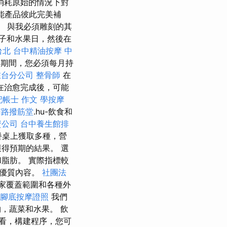
消耗原始的情況下對
能產品彼此完美補
。 與我必須雕刻的其
日子和水果日，然後在
台北
台中精油按摩
中
期間，您必須每月持
在台分公司
整骨師
在
在治愈完成後，可能
記帳士 作文
學按摩
南路撥筋堂
.hu-飲食和
資公司
台中養生館排
餐桌上獲取多種，營
得預期的結果。 選
脂肪。 實際指標較
的優質內容。
社團法
家覆蓋範圍和各種外
腳底按摩證照
我們
，蔬菜和水果。 飲
看，構建程序，您可