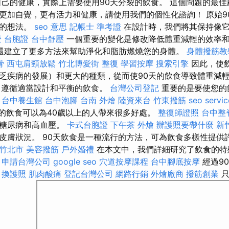
自己的健康，實際上需要使用90天分裂的飲食。 這個問題的最佳
更加自覺，更有活力和健康，請使用我們的個性化諮詢！ 原始9
統的想法。
seo 意思
記帳士 準考證
在設計時，我們將其保持像
 台胞證
台中舒壓
一個重要的變化是修改降低體重減輕的效率
還建立了更多方法來幫助淨化和脂肪燃燒您的身體。
身體撥筋教
骨
西屯肩頸放鬆
竹北博愛街 整復
學習按摩
搜索引擎
因此，使
乏疾病的發展）和更大的種類，從而使90天的飲食導致體重減輕
中遵循適當設計和平衡的飲食。
台灣公司登記
重要的是要使您的
。
台中養生館
台中泡腳
台南 外燴
陸資來台
竹東撥筋
seo servic
天的飲食可以為40歲以上的人帶來很多好處。
整復師證照
台中整
如糖尿病和高血壓。
卡式台胞證
下午茶 外燴
辦護照要帶什麼
新
皮膚狀況。 90天飲食是一種流行的方法，可為飲食多樣性提供
縣竹北市
美容撥筋
戶外婚禮
在本文中，我們詳細研究了飲食的特
。
申請台灣公司
google seo
穴道按摩課程
台中腳底按摩
經過9
。
換護照
肌肉酸痛
登記台灣公司
網路行銷
外燴廠商
撥筋創業
只