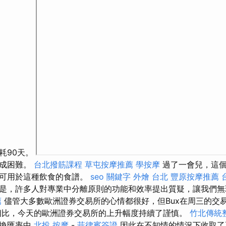
耗90天。
造成困難。
台北撥筋課程
草屯按摩推薦
學按摩
過了一會兒，這個
到可用於這種飲食的食譜。
seo 關鍵字
外燴 台北
豐原按摩推薦
是，許多人對專業中分離原則的功能和效率提出質疑，讓我們
薦
儘管大多數歐洲證券交易所的心情都很好，但Bux在周三的交
相比，今天的歐洲證券交易所的上升幅度持續了謹慎。
竹北傳統
轉換匯率中
北投 按摩
-
菲律賓簽證
因此在不知情的情況下收取了