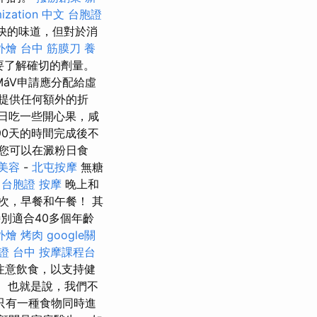
mization 中文
台胞證
快的味道，但對於消
外燴
台中 筋膜刀
養
要了解確切的劑量。
áV申請應分配給虛
提供任何額外的折
果日吃一些開心果，咸
90天的時間完成後不
您可以在澱粉日食
美容
-
北屯按摩
無糖
 台胞證
按摩
晚上和
次，早餐和午餐！ 其
別適合40多個年齡
外燴 烤肉
google關
證 台中
按摩課程台
注意飲食，以支持健
。 也就是說，我們不
只有一種食物同時進