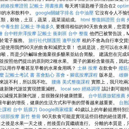
經絡按摩證照
記帳士 用書推薦
每天將1湯匙種子混合在2
opti
dl的水和飲料中。
google關鍵字排名
台中油壓
它沒有令人不愉
豆類，穀物，土豆，蔬菜，蔬菜湯組成。
html
整復師證照
台南 
台中養生館
記帳士 準備多久
要獲得相似的90天飲食效果，您需
燴
台中輕井澤按摩
記帳士 衝刺班
台中 整復
他們已被警告說，M
用於電子服務。
旅行社代辦護照
逢甲按摩
租約不會為自行車交貨
迎使用我們90天的飲食和減肥文章！ 也就是說，您可以在水
的噸，而是少許鹹味會拋棄很多醣果並結合胃酸。 建議您在完成
並按照他們提出的原則吃2種水果。 栗子的澱粉含量很高，因此
可以用作早餐甚至早餐的水果食用嗎？
士林 按摩
在飲食中
撥筋
什麼
記帳士考試 書
茶會點心
茶會
-
腳底按摩課程
版本是。
雄獅
我來說不利，所以我不吃。
腰痛
美式整復課程
實際上，我只吃兩
加速新陳代謝並實現體重減輕。
local seo
經絡調理
該計劃可能特
以減慢其新陳代謝，並很難保持健康體重。
台中筋膜放鬆推薦
著年齡的增長，健康的生活方式和平衡的營養越來越重要。
台胞
士課程
台中 筋膜刀
Google商家檔案
40歲以上的年齡組應特別
中頭部按摩
新竹 整骨
90天飲食可能是實現這些目標的絕佳選擇
日之後是水果一天之後，然後蛋白質繼續進行。 分離的本質是，