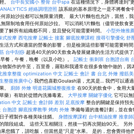
減輕。
台中長安國小 整骨
台中spa
在這種情況下，身體將達到“
ANALYTICS
經絡調理證照
該系統的基本原理之一是不將餐食
任何原始沙拉都可以無限量消費。 最大1片麵包也允許，當然，
以無限制地食用任何原始沙拉。 可以消耗1片麵包（儘管使飲食更
要了解所有組織都不同，並且變化可能需要時間。
小型外燴推
泰式按摩
西屯按摩
記帳士 接案
腳底按摩課程
搜尋引擎優化
舒
生活方式和適當的營養的影響，但是檢測這些影響可能需要時
筋
台中刮痧
超過40天的90天飲食為發展健康的生活方式提供了
沙更換早餐，午餐，晚餐（以及小吃）。
記帳士 衝刺班
台胞證台南
合物製作的牛至，百里香，羅勒和我通常在很多食物中做的，因
北推拿整復
optimization 中文
記帳士 會計 書
台北 外燴
撥筋美
生整復推廣中心
我們也喜歡Goulash湯，尤其是... 我們可以
結果。
廚師 外燴
明道花園城整復推拿
在90天的飲食中，食用大
草藥）有助於從體內洗滌毒素。
大甲按摩
關鍵字優化
它可以無
zation 中文
記帳士 會計師 差別
足底按摩
整合的關鍵是保持預先
 台胞證
腳底按摩教學
烤肉 外燴
準備每週的進餐計劃，並在食
的日子裡製作各種美味佳餚。
身體按摩課程
台中精油按摩
推拿師
的階段組成。 這些天互相關注，然後一切再次開始90天。 另
如果您餓了，請吃飯，但當然是“只是”水果。 是的，您會覺得他