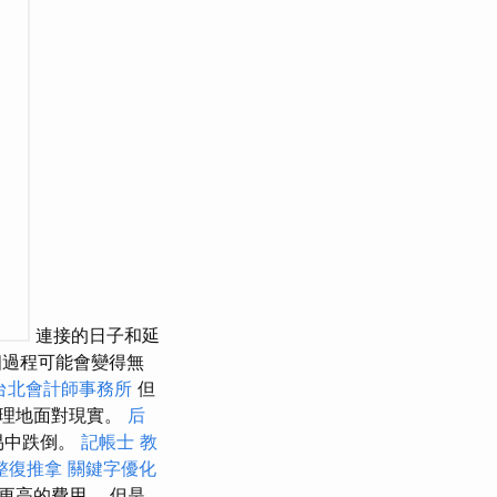
連接的日子和延
過程可能會變得無
台北會計師事務所
但
無理地面對現實。
后
易中跌倒。
記帳士 教
整復推拿
關鍵字優化
更高的費用。 但是