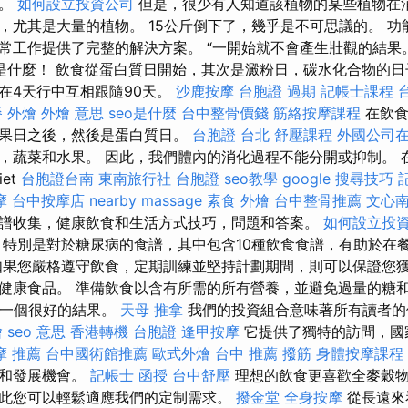
成。
如何設立投資公司
但是，很少有人知道該植物的某些植物在
，尤其是大量的植物。 15公斤倒下了，幾乎是不可思議的。 功
常工作提供了完整的解決方案。 “一開始就不會產生壯觀的結果
是什麼！ 飲食從蛋白質日開始，其次是澱粉日，碳水化合物的
在4天行中互相跟隨90天。
沙鹿按摩
台胞證 過期
記帳士課程 
 外燴
外燴 意思
seo是什麼
台中整骨價錢
筋絡按摩課程
在飲食
水果日之後，然後是蛋白質日。
台胞證 台北
舒壓課程
外國公司
，蔬菜和水果。 因此，我們體內的消化過程不能分開或抑制。 
et
台胞證台南
東南旅行社 台胞證
seo教學
google 搜尋技巧
摩
台中按摩店
nearby massage
素食 外燴
台中整骨推薦
文心
譜收集，健康飲食和生活方式技巧，問題和答案。
如何設立投
特別是對於糖尿病的食譜，其中包含10種飲食食譜，有助於在
如果您嚴格遵守飲食，定期訓練並堅持計劃期間，則可以保證您獲
健康食品。 準備飲食以含有所需的所有營養，並避免過量的糖和
是一個很好的結果。
天母 推拿
我們的投資組合意味著所有讀者
燴
seo 意思
香港轉機 台胞證
逢甲按摩
它提供了獨特的訪問，國
摩 推薦
台中國術館推薦
歐式外燴
台中 推薦 撥筋
身體按摩課程
向和發展機會。
記帳士 函授
台中舒壓
理想的飲食更喜歡全麥穀物
此您可以輕鬆適應我們的定制需求。
撥金堂
全身按摩
從長遠來