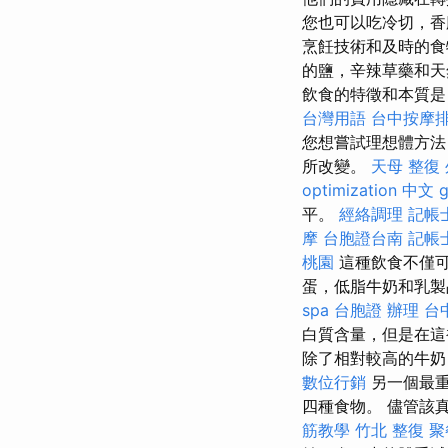
您也可以吃冷切，
烹飪技術和及時的
的鹽，辛辣草藥和天
飲食的特徵和本質是
台灣用語
台中按摩排
您想嘗試理想體方法
所改變。
天母 整復
optimization 中文
平。
經絡調理
記帳
摩
台胞證台南
記帳
桃園
這種飲食不僅可
蛋，低脂牛奶和乳製
spa
台胞證 辦理
台
白質含量，但是在這
除了相對較高的牛奶
數位行銷
另一個最
四種食物。 儘管該
筋教學
竹北 整復
聚