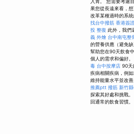
入胃。 您需要考慮
果您從長遠來看，想
改革某種過時的系
找台中撥筋
香港簽證
投 整復
此外，我們
義 外燴
台中南屯整
的營養供應（避免缺
幫助您在90天飲食
個人的需求和偏好
毒
台中按摩店
90
疾病相關疾病，例
維持能量水平並改善
推薦ptt
撥筋 新竹
探索其好處和挑戰
回通常的飲食習慣