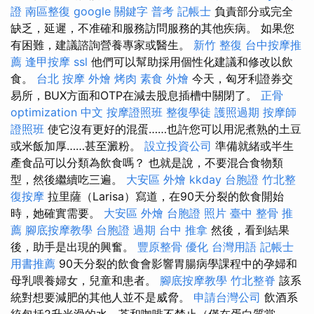
證
南區整復
google 關鍵字
普考 記帳士
負責部分或完全
缺乏，延遲，不准確和服務訪問服務的其他疾病。 如果您
有困難，建議諮詢營養專家或醫生。
新竹 整復
台中按摩推
薦
逢甲按摩
ssl
他們可以幫助採用個性化建議和修改以飲
食。
台北 按摩
外燴 烤肉
素食 外燴
今天，匈牙利證券交
易所，BUX方面和OTP在減去股息插槽中關閉了。
正骨
optimization 中文
按摩證照班
整復學徒
護照過期
按摩師
證照班
使它沒有更好的混蛋……也許您可以用泥煮熟的土豆
或米飯加厚……甚至澱粉。
設立投資公司
準備就緒或半生
產食品可以分類為飲食嗎？ 也就是說，不要混合食物類
型，然後繼續吃三遍。
大安區 外燴
kkday 台胞證
竹北整
復按摩
拉里薩（Larisa）寫道，在90天分裂的飲食開始
時，她確實需要。
大安區 外燴
台胞證 照片
臺中 整骨 推
薦
腳底按摩教學
台胞證 過期
台中 推拿
然後，看到結果
後，助手是出現的興奮。
豐原整骨
優化 台灣用語
記帳士
用書推薦
90天分裂的飲食會影響胃腸病學課程中的孕婦和
母乳喂養婦女，兒童和患者。
腳底按摩教學
竹北整脊
該系
統對想要減肥的其他人並不是威脅。
申請台灣公司
飲酒系
統包括2升光滑的水，茶和咖啡不禁止（僅在蛋白質當