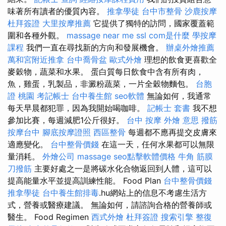
味著所有讀者的優質內容。
推拿學徒
台中市整骨
沙鹿按摩
杜拜簽證
大里按摩推薦
它提供了獨特的訪問，國家覆蓋範
圍和各種外觀。
massage near me
ssl
com是什麼
學按摩
課程
我們一直在尋找新的方向和發展機會。
辦桌外燴推薦
萬和宮附近推拿
台中喬骨盆
歐式外燴
理想的飲食更喜歡全
麥穀物，蔬菜和水果。 蛋白質每日飲食中含有所有肉，
魚，雞蛋，乳製品，非澱粉蔬菜，一片全穀物麵包。
台胞
證 桃園
考記帳士
台中養生館
seo軟體
無論如何，我通常
每天早晨都犯罪，因為我開始喝咖啡。
記帳士 套書
我不想
參加比賽，每週減肥1公斤很好。
台中 按摩
外燴 意思
撥筋
按摩台中
腳底按摩證照
西區整骨
每週都不應再提交皮膚來
適應變化。
台中整骨價錢
在這一天，任何水果都可以無限
量消耗。
外燴公司
massage
seo點擊軟體價格
牛角 筋膜
刀撥筋
主要好處之一是將碳水化合物返回到人體，這可以
提高能量水平並提高訓練性能。 Food Plan
台中整骨價錢
推拿學徒
台中養生館排毒
.hu網站上的信息不考慮生活方
式，營養或醫療建議。 無論如何，請諮詢合格的營養師或
醫生。 Food Regimen
西式外燴
杜拜簽證
搜索引擎
整復