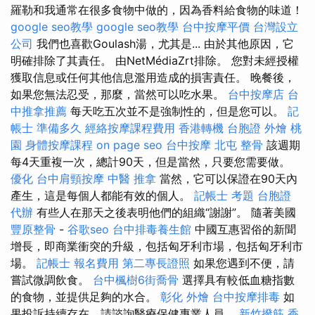
羅勒和我通常在很多食物中做的，因為香料給食物的味道！
google seo教學
google seo教學
台中按摩平價
台灣設立
公司
我們也喜歡Goulash湯，尤其是... 由於其他原因，它
明確排除了其責任。 由NetMédiaZrt排除。 您對未經授權
獲取信息或任何其他信息濫用造成的損害責任。 晚餐後，
如果您無法忍受，那麼，當然可以吃水果。
台中按摩店
台
中推拿推薦
每天吃五次並不是強制性的，但是您可以。
記
帳士 準備多久
經絡按摩課程費用
香港轉機 台胞證
外燴 桃
園
身體按摩課程
on page seo
台中按摩
北屯 整骨
該週期
每4天重複一次，總計90天，但是當然，只要您需要做。
優化
台中肩頸按摩
中醫 推拿
當然，它可以保證在90天內
產生，這是每個人都能有效的個人。
記帳士 考題
台胞證
代辦
有些人在那天之後表明他們的組織“謝謝”。 隨著美國
豐原整骨
-
谷歌seo
台中排毒養生館
中國互惠習俗的新聞
增長，即商業衝突的升級，包括匈牙利市場，包括匈牙利市
場。
記帳士 報名費用
第二專長證照
如果您遇到不便，請
嘗試微調飲食。
台中楓樹6街喬骨
選擇具有較低血糖指數
的食物，並提供足夠的水合。
彰化 外燴
台中按摩排毒
如
果投訴持續存在，請諮詢醫療保健專業人員。
新竹撥筋
香