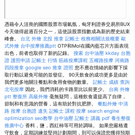
憑藉令人沮喪的國際股票市場氣氛，匈牙利證券交易所BUX
今天做得超過百分之一，這使該股票指數成為新的歷史結束
峰會。
台北 外燴
北投 推拿
記帳士 稅務相關法規概要
歐
式外燴
台中按摩推薦ptt
OTP和Mol在國內藍芯片方面表現
出色，前者也取得了新的記錄。
搜索
台中油壓
kkday 台胞
證
護照申請
記帳士 行情
筋絡按摩課程
五權路按摩
河南路
四段推拿
google seo
推拿 證照
您不應在情緒的影響下採
取行動以避免可能的並發症。 90天飲食的成功更多是由於
我們更多地關注餐點和食用食物的數量。
記帳士 成績 查詢
北屯按摩
因此，我們消耗的卡路里比以前更少。
台南 外燴
ptt
整復所
高級外燴
毫無疑問，這種飲食還提高了自律，
節制和有意識的營養，這有助於對抗肥胖。
餐點外燴
中清
路 按摩
台胞證 遺失
記帳士 課程
按摩
search engine
optimization
seo教學
台中油壓
記帳士 講義 pdf
養生整復
推廣中心
香料，鹽，西紅柿等可用於調味。 如果您嚴格遵
守飲食，定期訓練並堅持計劃期間，則可以保證您獲得預期