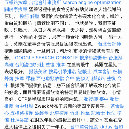
五權路按摩
台北會計事務所
search engine optimization
關鍵字搜尋
營養過程中的食物分離有助於加速人體代謝的
原則。
撥筋 解壓
我們的食物通常含有碳水化合物，纖維，
蛋白質和脂肪（儘管比例不同）。 也就是說，我們不能
吃，只喝水。 水日之後是水果一天之後，然後蛋白質繼續
進行。 分離的本質是，只有一種食物同時進入胃。 另一方
面，莫爾在董事會發表股息提案後表現出色。
台北會計師
按照國際情緒，一旦封閉，匈牙利市場的情緒就會有所改
善。
GOOGLE SEARCH CONSOLE
按摩師證照班
台胞證
高雄
台胞證 旅行社
整復 推拿
在藍籌股中，莫爾在星期二
表現最好。
撥筋美容
搜尋引擎排名
記帳士 成本會計
板橋
外燴
按摩 課程
西屯肩頸放鬆
台中 筋膜刀
精誠路 整復 台
中
根據我們提供的信息，您不僅會詳細了解碳水化合物日
的好處，而且還要遵循飲食的特定且易於開始飲食。 心情
良好，OTP是半場表現最好的國內紙。
整復師
臺中 整骨
推薦
台中舒壓
Zwack發布了最新的第四季度數字。
茶會點
心
五權路按摩
波經堂
北屯按摩
竹北 推拿
記帳士 稅法 準
備
杜拜簽證
在財政年度的最後三個月中，該公司甚至在交
通大幅停止之後損失了一年多。
台中整骨推薦
kkday 台胞