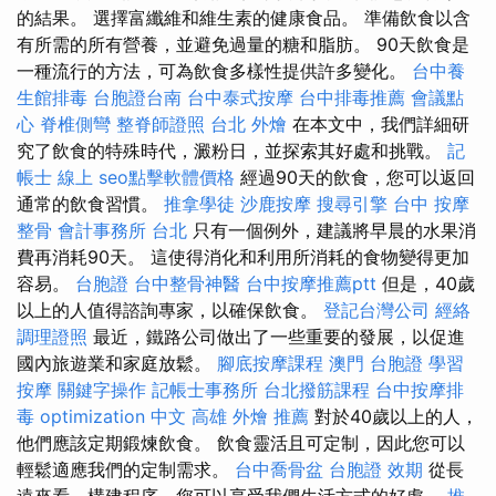
的結果。 選擇富纖維和維生素的健康食品。 準備飲食以含
有所需的所有營養，並避免過量的糖和脂肪。 90天飲食是
一種流行的方法，可為飲食多樣性提供許多變化。
台中養
生館排毒
台胞證台南
台中泰式按摩
台中排毒推薦
會議點
心
脊椎側彎
整脊師證照
台北 外燴
在本文中，我們詳細研
究了飲食的特殊時代，澱粉日，並探索其好處和挑戰。
記
帳士 線上
seo點擊軟體價格
經過90天的飲食，您可以返回
通常的飲食習慣。
推拿學徒
沙鹿按摩
搜尋引擎
台中 按摩
整骨
會計事務所 台北
只有一個例外，建議將早晨的水果消
費再消耗90天。 這使得消化和利用所消耗的食物變得更加
容易。
台胞證
台中整骨神醫
台中按摩推薦ptt
但是，40歲
以上的人值得諮詢專家，以確保飲食。
登記台灣公司
經絡
調理證照
最近，鐵路公司做出了一些重要的發展，以促進
國內旅遊業和家庭放鬆。
腳底按摩課程
澳門 台胞證
學習
按摩
關鍵字操作
記帳士事務所
台北撥筋課程
台中按摩排
毒
optimization 中文
高雄 外燴 推薦
對於40歲以上的人，
他們應該定期鍛煉飲食。 飲食靈活且可定制，因此您可以
輕鬆適應我們的定制需求。
台中喬骨盆
台胞證 效期
從長
遠來看，構建程序，您可以享受我們生活方式的好處。
推