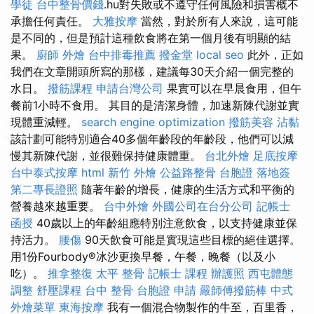
學徒
台中整骨價錢
.hu對失敗或不遵守任何風險和損害概不
承擔任何責任。
大雅按摩
當然，對於所有人來說，這可能
是不同的，但是預計這種飲食將在第一個月後有明顯的結
果。
廚師 外燴
台中排毒推薦
撥金堂
local seo
此外，正如
我們在文章開頭所寫的那樣，建議每30天介紹一個完整的
水日。
撥筋課程
申請台灣公司
果實可以在早晨食用，但午
餐前1小時不食用。 其目的是清潔身體，加速新陳代謝並實
現體重減輕。
search engine optimization
撥筋美容
沾黏
該計劃可能特別適合40多個年齡段的年齡段，他們可以減
慢其新陳代謝，並很難保持健康體重。
台北外燴
足底按摩
台中泰式按摩
html
新竹 外燴
公益路整骨
台胞證 落地簽
第二專長證照
隨著年齡的增長，健康的生活方式和平衡的
營養越來越重要。
台中外燴
外國公司在台分公司
記帳士
函授
40歲以上的年齡組應特別注意飲食，以支持健康並保
持活力。
腰傷
90天飲食可能是實現這些目標的絕佳選擇。
用1份Fourbody®冰沙更換早餐，午餐，晚餐（以及小
吃）。
推拿整復
太平 整骨
記帳士 課程
辦護照
西屯體態
調整
舒壓課程
台中 整骨
台胞證 申請
嚴師傅撥筋棒
中式
外燴菜單
東海按摩
我有一個混合物製作的牛至，百里香，