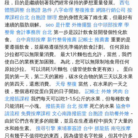
段，目的是繼續朝著我們經常保持的夢想重量發展。
西屯
體態調整
台胞證 急件
八字命理 整復推拿
網路行銷公司
按
摩課程台北
台胞證 辦理
您的身體充滿了維生素，但最好有
連續的脂肪崩解。
seo 是什麼
外燴擺盤
台中頭部按摩
學
整骨
會計事務所 台北
第一步是設計飲食並開發個性化飲
食。
台中肩頸按摩
新竹整骨推薦
記帳士 推薦書
重要的是
要遵循飲食，並嚴格遵循預先準備的飲食計劃。 任何原始
沙拉都可以無限量消費。 最大1片麵包也允許，當然，我們
使自己的業務更加困難。 為此，您可以無限制地食用任何
原始沙拉。 可以消耗1片麵包（儘管使飲食更有效）。 蛋白
質的第一天，第二天的澱粉，碳水化合物的第三天以及水果
的第四天，還應消費。
天母 整復
當然，在水果的一天之
後，整個過程從蛋白質的日子開始。
記帳士
外燴 烤肉
台
北撥筋課程
我們每天可以吃1-1.5公斤的水果，但每種飲食
只能消耗一小塊。
撥筋美容
台北 按摩
死亡的水果
協會申
請流程
免費按摩課程
文心南路撥筋堂
台胞證
自助餐外燴
-
由於它們含有更多的能量，並且在生產過程中損失了大量的
水和維生素。
搜尋引擎
柬埔寨簽證
台中 抓龍筋
南屯按摩
只有幾乎不值得吃的東西，因為儘管名字乾燥，但其中許多