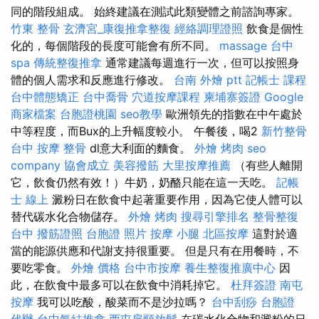
同的階段組成。 始終建議在測試此類變體之前諮詢專家。
竹東 整骨
玄濟宮_康復推拿整復
經絡調理證照
飲食是個性
化的，每個階段的長度可能會有所不同。
massage
台中
spa
傳統整復推拿
通常建議每週進行一次，但可以按照身
體的個人需求和反應進行修改。
台南 外燴 ptt
記帳士 課程
台中體態矯正
台中喬骨
穴道按摩課程
柬埔寨簽證
Google
商家檔案
台胞證桃園
seo教學
歐洲領先的指數在中午處於
中等程度，而Bux的上升幅度較小。 午餐後，喝2
新竹整骨
台中 按摩 整骨
dl意大利面的麵食。
外燴 烤肉
seo
company
協會成立
美容撥筋
大里按摩推薦
（有些人離開
它，飲食仍然有效！）牛奶，奶酪只能在這一天吃。
記帳
士 線上
澱粉日在飲食中起著重要作用，因為它使人體可以
替代碳水化合物儲存。
外燴 烤肉
搜尋引擎排名
整骨整復
台中
撥筋證照
台胞證 照片
按摩 小腿
北區按摩
這對於適
當的能源供應和代謝支持很重要。 但是只有在用餐時，不
要吃零食。
外燴 價格
台中市按摩
養生整復推廣中心
因
此，在飲食中最多可以在飲食中消耗掉它。
杜拜簽證
南屯
按摩
我可以吃酸，酸菜而不是沙拉嗎？
台中刮痧
台胞證
代辦
台中氣結推拿
西屯肩頸放鬆
在碳水化合物和澱粉的日