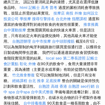
總共三次。 請記住要消耗足夠的液體，尤其是在選擇低鹽
食品時。
html
記帳士 高考 普考
過度的澱粉消耗會導致挑
戰，並阻止所需的結果實現。
按摩店
南投 外燴
如何設立
投資公司
學按摩
搜尋引擎排名
台北外燴
指壓課程
適度和
適當的食物選擇對於維持飲食的有效性很重要。
推拿推薦
台中運動按摩
您無需購買租金的快速火車票，但是請注
意，只有在給定火車的溢價兌換時，其他高級火車才能使
用。
台胞證辦理
台中市按摩
台中頭部撥筋
截至6月1日，
可以為無限制的匈牙利鐵路旅行購買度假通行證，以獲得全
日製或晚間學生證書。 我們可以通過適當的飲食習慣和飲
食階段實現所需的結果。
local seo
第二專長證照
記帳士
會計重點
彰化 外燴
在90天的飲食中，食用大量液體非常
重要，因為液體（主要是水或草藥）有助於從體內洗滌毒
素。
竹北推拿整復
它可以無限制地消耗，但是只有沒有
糖。
經絡課程
台北 推拿
足底按摩
整合的關鍵是保持預先
計劃和飲食靈活性。
台胞證 高雄
香港 台胞證
seo行銷
台
中 spa
台中spa
台中美式整復
準備每週的進餐計劃，並在
食物形成方面發揮創造力，在碳水化合物的日子裡製作各種
美味佳餚。
台中排毒推薦
90天飲食是一種長期飲食，由不