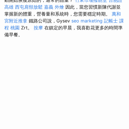
高雄
西屯肩頸放鬆
嘉義 外燴
因此，當您習慣新陳代謝並
掌握新的體重，營養量和系統時，您需要穩定時期。
萬和
宮附近推拿
鐵路公司說，Gysev
seo marketing
記帳士 課
程 桃園
Zrt。
按摩
在鎮定的早晨，我喜歡花更多的時間準
備早餐。