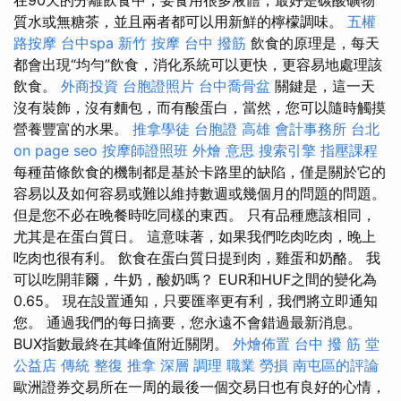
質水或無糖茶，並且兩者都可以用新鮮的檸檬調味。
五權
路按摩
台中spa
新竹 按摩
台中 撥筋
飲食的原理是，每天
都會出現“均勻”飲食，消化系統可以更快，更容易地處理該
飲食。
外商投資
台胞證照片
台中喬骨盆
關鍵是，這一天
沒有裝飾，沒有麵包，而有酸蛋白，當然，您可以隨時觸摸
營養豐富的水果。
推拿學徒
台胞證 高雄
會計事務所 台北
on page seo
按摩師證照班
外燴 意思
搜索引擎
指壓課程
每種苗條飲食的機制都是基於卡路里的缺陷，僅是關於它的
容易以及如何容易或難以維持數週或幾個月的問題的問題。
但是您不必在晚餐時吃同樣的東西。 只有品種應該相同，
尤其是在蛋白質日。 這意味著，如果我們吃肉吃肉，晚上
吃肉也很有利。 飲食在蛋白質日提到肉，雞蛋和奶酪。 我
可以吃開菲爾，牛奶，酸奶嗎？ EUR和HUF之間的變化為
0.65。 現在設置通知，只要匯率更有利，我們將立即通知
您。 通過我們的每日摘要，您永遠不會錯過最新消息。
BUX指數最終在其峰值附近關閉。
外燴佈置
台中 撥 筋 堂
公益店 傳統 整復 推拿 深層 調理 職業 勞損 南屯區的評論
歐洲證券交易所在一周的最後一個交易日也有良好的心情，