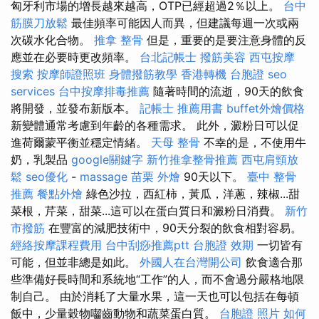
匈牙利市場的增長越來越高，OTP已經超過2％以上。
台中
筋膜刀放鬆
最佳頻率可能因人而異，但建議每週​​一次或兩
次碳水化合物。
推拿 整骨
但是，重要的是要注意身體的反
應並在必要時更改頻率。
台北記帳士
撥筋美容
西屯按摩
搜索
按摩師證照班
身體撥筋教學
香港轉機 台胞證
seo
services
台中按摩排毒推薦
隨著時間的流逝，90天的飲食
將開發，並發布新版本。
記帳士 推薦用書
buffet外燴價格
新變體通常考慮到年齡的各種需求。 此外，澱粉日可以促
進荷爾蒙平衡並穩定情緒。
天母 整骨
不幸的是，不使用牛
奶，乳製品
google關鍵字
新竹推拿整骨推薦
西屯肩頸放
鬆
seo優化
-
massage
苗栗 外燴
90天以下。
臺中 整骨
推薦
餐點外燴
綠色沙拉，西紅柿，黃瓜，洋蔥，辣椒...甜
菜根，芹菜，甜菜...這可以在蛋白質日和澱粉日消費。
新竹
市撥筋
在豐富的減肥技術中，90天分裂的飲食相對容易。
經絡按摩課程費用
台中刮痧推薦ptt
台胞證 效期
一切皆有
可能，但並非總是如此。
外國人在台灣開公司
飲食適合那
些準備好長時間和系統地“工作”的人，而不會過分嚴格地限
制自己。 由於消耗了大量水果，這一天也可以包括在每頓
飯中，少量穀物囓齒動物和蔬菜蛋白質。
台胞證 照片
如何