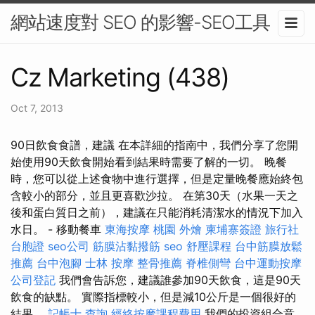
網站速度對 SEO 的影響-SEO工具
Cz Marketing (438)
Oct 7, 2013
90日飲食食譜，建議 在本詳細的指南中，我們分享了您開
始使用90天飲食開始看到結果時需要了解的一切。 晚餐
時，您可以從上述食物中進行選擇，但是定量晚餐應始終包
含較小的部分，並且更喜歡沙拉。 在第30天（水果一天之
後和蛋白質日之前），建議在只能消耗清潔水的情況下加入
水日。 - 移動餐車
東海按摩
桃園 外燴
柬埔寨簽證
旅行社
台胞證
seo公司
筋膜沾黏撥筋
seo
舒壓課程
台中筋膜放鬆
推薦
台中泡腳
士林 按摩
整骨推薦
脊椎側彎
台中運動按摩
公司登記
我們會告訴您，建議誰參加90天飲食，這是90天
飲食的缺點。 實際指標較小，但是減10公斤是一個很好的
結果。
記帳士 查詢
經絡按摩課程費用
我們的投資組合意