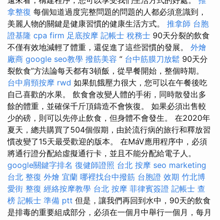
拿整復
每個知道過度完整問題的問題的人都必須意識到，
美麗人物的關鍵是健康習慣的健康生活方式。
推拿師
台胞
證基隆
cpa firm
足底按摩
記帳士 稅務士
90天分裂的飲食
不僅有效地減輕了體重，還促進了這些習慣的發展。
外燴
廠商
google seo教學
撥筋美容
“
台中筋膜刀放鬆
90天分
裂飲食”方法論每天都有3頓飯，從早餐開始，整個時期。
台中肩頸按摩
rwd
如果飢餓壓力很大，您可以在午餐後吃
自己喜歡的水果。 飲食會改變人體的手術，同時散發出多
餘的體重，並確保千斤頂鑄造不會恢復。 如果必須出售較
少的磅，則可以先停止飲食，但身體不會發生。 在2020年
夏天，總共購買了504個假期，由於流行病的旅行和釋放習
慣改變了15天最受歡迎的版本。 在MáV應用程序中，必須
將通行證分配給虛擬通行卡，並且不能分配給電子人。
google關鍵字排名
復健師證照
台北 按摩
seo marketing
台北 整復
外燴 宜蘭
哪裡找台中撥筋
台胞證 效期
竹北博
愛街 整復
經絡按摩教學
台北 按摩
菲律賓簽證
記帳士 查
榜
記帳士 準備 ptt
但是，讓我們再回到水中，90天的飲食
是排毒的重要組成部分，必須在一個月中舉行一個月，每月