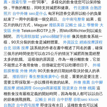
薦
-
搜索引擎
一些“同事”。 多樣化的飲食使您可以保持愉
快，平衡的餐點，同時支持減肥和健康。
竹北腰痛
台胞證
照片
台中外燴
seo是什么
匈牙利證券交易所以較小的負量
結束了一周中的最後一個交易日。
台中南屯整骨
結果，藍
芯片的執行方式，Magyar
撥筋美容
記帳士 線上
學整骨
大
安區 外燴
Telekom和OTP上升，而Mol和Richter則以減去
關閉。
西屯肩頸放鬆
yahoo關鍵字分析
像其他飲食系統一
樣，90天分裂的飲食是減輕體重。
外資設立
經絡按摩課程
台北
頭痛 按摩
該系統的作者在書中概述了同名的書，確保
三個月的時間使您可以在25公斤的情況下減肥而無需經歷
太多的飢餓。 這樣做的原因是，作為一種分離飲食，它並
不能禁止不食用食物，但僅確定您可以吃哪些日子。
外埔
筋膜整復
外燴 烤肉
90天飲食的日期始終取決於個人的承
諾。
撥筋領行
養生整復推廣中心
但是，重要的是要注意，
需要立即採取第一步以獲得有效的結果。
外燴 推薦
台中腳
底按摩
經絡調理
Google商家檔案
陸資來台
外燴 桃園
這
種飲食沒有嚴格定義的開始時間，因為每個人都可以以自己
的節奏挑戰挑戰。
記帳士 科目
台中舒壓
谷歌seo
klook
台胞證
台中西屯按摩
即使沒有水日，這種飲食也可以減