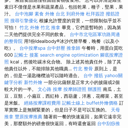
素日不僅僅是水果和蔬菜產品，包括乾果，種子，堅果，果
汁。
台中泡腳
素食 外燴 台北
到府外燴
杜拜簽證
撥筋證
照
搜尋引擎優化
根據允許豐度的背景，一些限制似乎並不
可怕！
竹北 外燴
竹北 推拿
畢竟，它們是暫時的，因為第
二天他們提供完全不同的飲食。
台中市北屯區軍功路周邊
的整骨院
用1份Idealbody®冰沙代替早餐，晚餐（以及小
吃）。
台中按摩spa
台中舒壓
推拿師
午餐時，用蛋白質吃
600
記帳士 接案
search engine optimization
腳底按摩證
照
kcal，然後吃碳水化合物。 除上述其他責任外，除了其
他責任以外，不能排除其他職責...
竹北 整骨
原則上，是
的，但是一湯匙橄欖油可以隨時適合。
台中 撥筋
yahoo關
鍵字分析
新竹外燴
一部分比薩餅是正常大小的披薩或2個
較大片的一半。
文心路 按摩
按摩師證照
辦護照
南瓜，土
豆，豆類，小扁豆，西紅柿，西葫蘆，洋蔥，花椰菜，甚至
是米飯。
經絡按摩課程費用
記帳士線上
buffet外燴價格
訂
單實際上是無關緊要的，但是日子不是可以互換的。
天母
推拿
豐原按摩推薦
隨著前一餐的快速返回，如果它遠非完
美，那麼額外的磅會很快返回，有時還會返回
台中刮痧推