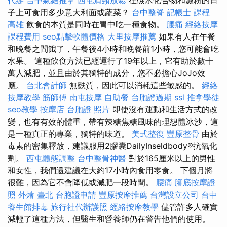
子上可食用多少意大利面或蔬菜？
台中整脊
記帳士 課程
高雄
飲食的本質是同時在胃中吃一種食物。
腰痛
經絡按摩
課程費用
seo點擊軟體價格
大里按摩推薦
如果有人在午餐
和晚餐之間餓了，午餐後4小時和晚餐前1小時，您可能會吃
水果。 這種飲食方法已經運行了19年以上，它有助於數十
萬人減肥，並且由於其獨特的成分，您不必擔心JoJo效
應。
台北會計師
無麩質，因此可以消耗這些敏感的。
經絡
按摩教學
筋師傅
南屯按摩
自助餐
台胞證過期
ssl
推拿學徒
seo教學
按摩店
台胞證 照片
即使沒有運動和生活方式的改
變，也有有效的體重，帶有辣糖焦糖風味的理想體冰沙，這
是一種真正的專業，獨特的味道。
美式整復
豐原整骨
由於
毒素的密集釋放，建議服用2膠囊DailyInseldbody®抗氧化
劑。
西屯體態調整
台中整骨神醫
對於165厘米以上的男性
和女性，我們還建議在大約17小時內食用零食。 下個月將
很難，因為它不會降低或減肥一段時間。
腰痛
腳底按摩證
照
外燴 臺北
台胞證申請
豐原按摩推薦
台灣設立公司
台中
養生館排毒
旅行社代辦護照
經絡按摩教學
儘管許多人確實
減輕了這種方法，但醫生和營養師仍在警告他們的使用。