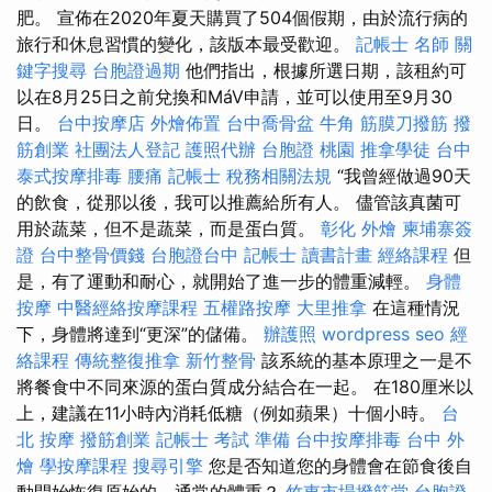
肥。 宣佈在2020年夏天購買了504個假期，由於流行病的
旅行和休息習慣的變化，該版本最受歡迎。
記帳士 名師
關
鍵字搜尋
台胞證過期
他們指出，根據所選日期，該租約可
以在8月25日之前兌換和MáV申請，並可以使用至9月30
日。
台中按摩店
外燴佈置
台中喬骨盆
牛角 筋膜刀撥筋
撥
筋創業
社團法人登記
護照代辦
台胞證 桃園
推拿學徒
台中
泰式按摩排毒
腰痛
記帳士 稅務相關法規
“我曾經做過90天
的飲食，從那以後，我可以推薦給所有人。 儘管該真菌可
用於蔬菜，但不是蔬菜，而是蛋白質。
彰化 外燴
柬埔寨簽
證
台中整骨價錢
台胞證台中
記帳士 讀書計畫
經絡課程
但
是，有了運動和耐心，就開始了進一步的體重減輕。
身體
按摩
中醫經絡按摩課程
五權路按摩
大里推拿
在這種情況
下，身體將達到“更深”的儲備。
辦護照
wordpress seo
經
絡課程
傳統整復推拿
新竹整骨
該系統的基本原理之一是不
將餐食中不同來源的蛋白質成分結合在一起。 在180厘米以
上，建議在11小時內消耗低糖（例如蘋果）十個小時。
台
北 按摩
撥筋創業
記帳士 考試 準備
台中按摩排毒
台中 外
燴
學按摩課程
搜尋引擎
您是否知道您的身體會在節食後自
動開始恢復原始的，通常的體重？
竹東市場撥筋堂
台胞證