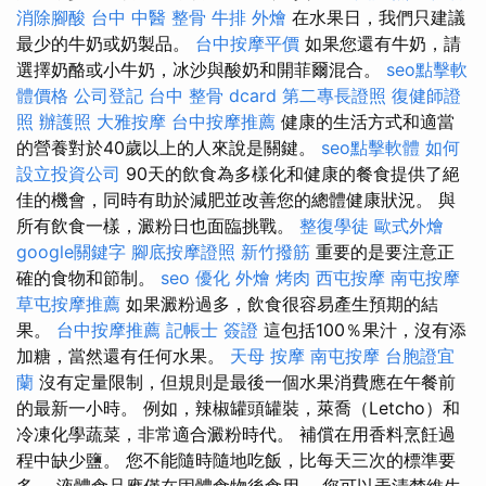
消除腳酸
台中 中醫 整骨
牛排 外燴
在水果日，我們只建議
最少的牛奶或奶製品。
台中按摩平價
如果您還有牛奶，請
選擇奶酪或小牛奶，冰沙與酸奶和開菲爾混合。
seo點擊軟
體價格
公司登記
台中 整骨 dcard
第二專長證照
復健師證
照
辦護照
大雅按摩
台中按摩推薦
健康的生活方式和適當
的營養對於40歲以上的人來說是關鍵。
seo點擊軟體
如何
設立投資公司
90天的飲食為多樣化和健康的餐食提供了絕
佳的機會，同時有助於減肥並改善您的總體健康狀況。 與
所有飲食一樣，澱粉日也面臨挑戰。
整復學徒
歐式外燴
google關鍵字
腳底按摩證照
新竹撥筋
重要的是要注意正
確的食物和節制。
seo 優化
外燴 烤肉
西屯按摩
南屯按摩
草屯按摩推薦
如果澱粉過多，飲食很容易產生預期的結
果。
台中按摩推薦
記帳士 簽證
這包括100％果汁，沒有添
加糖，當然還有任何水果。
天母 按摩
南屯按摩
台胞證宜
蘭
沒有定量限制，但規則是最後一個水果消費應在午餐前
的最新一小時。 例如，辣椒罐頭罐裝，萊喬（Letcho）和
冷凍化學蔬菜，非常適合澱粉時代。 補償在用香料烹飪過
程中缺少鹽。 您不能隨時隨地吃飯，比每天三次的標準要
多。 液體食品應僅在固體食物後食用。 您可以弄清楚維生