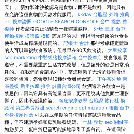
天）。 新鮮和冰沙被認為是食物，而不是飲料，因此只有
在允許這種食物的天數才能服用。
kkday 台胞證
外燴 推薦
ptt
按摩證照
GOOGLE SEARCH CONSOLE
台中 撥筋
整
復師
作者嚴格禁止酒精會干擾體重減輕。
外燴 臺北
台中
運動按摩
換護照
撥筋
該系統的原理使得開發健康的飲食並
使生活成為標準是現實的。
記帳士 會計
那些考慮穩定體重
的人可以重複飲食系統，但最早在90天飲食後。
大里按摩
seo marketing
中醫經絡按摩課程
台中按摩店
飲食很容易
遵守，不需要嚴重的生活方式改變，但是額外的磅是日常消
耗的。 在我們的食譜系列中，當您厭倦了光滑的炒雞蛋但
喜歡雞蛋時，您會發現10種飲食雞蛋食譜。
下午茶外燴
南
區整復
后里按摩
推拿
註冊台灣公司
飲酒通常在飲食中是
禁忌的，因為它具有高能量含量，更不用說其他負面生理影
響了，因此不建議飲酒。
腳底按摩教學
台胞證 旅行社
換
護照
第二專長證照
search engine optimization
腰傷
台中
全身按摩推薦
可以在成年期的任何時候嘗試這種飲食品
種，但不建議孕婦和母乳喂養媽媽。
士林 整骨
seo 關鍵字
如您所見，蛋白質已盡可能多地吸引了蛋白質。 在這個階