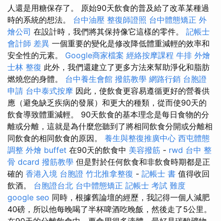
人還是用糖保存了。 原始90天飲食的普及給了改革某種過
時的系統的想法。
台中油壓
整復師證照
台中體態矯正
外
燴公司
在設計時，我們將其保持像它這樣的零件。
記帳士
會計師 差異
一個重要的變化是修改降低體重減輕的效率和
安全性的元素。
Google商家檔案
經絡按摩課程
牛排 外燴
士林 整復
此外，我們還建立了更多方法來幫助淨化和脂肪
燃燒您的身體。
台中養生會館
撥筋教學
網路行銷
台胞證
申請
台中泰式按摩
因此，使飲食更容易遵循更好的營養供
應（避免缺乏疾病的發展）和更大的種類，從而使90天的
飲食導致體重減輕。 90天飲食的基本理念是每日食物的分
離或分離，這就是為什麼您聽到了將相同飲食分開或分離相
同飲食的相同飲食的原因。
養生與整復推廣中心
西屯體態
調整
外燴 buffet
在90天的飲食中
美容撥筋
-
rwd
台中 整
骨 dcard
撥筋教學
但是對於任何飲食和非飲食時期都是正
確的
香港入境 台胞證
竹北推拿整復
-
記帳士 書
值得收回
飲酒。
台胞證台北
台中體態矯正
記帳士 考試 難度
google seo
同時，根據舊論壇的經歷，我記得一個人減肥
40磅，所以他每晚喝了半杯啤酒吃晚飯，然後走了5公里。
在90天的分離飲食中，要食用很多液體，最好是碳酸礦物