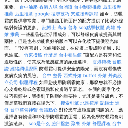
重要。
台中油壓
香港入境 台胞證
台中刮痧推薦
后里按摩
推薦
后里推拿
google 搜尋技巧
穴道按摩課程
如今，防曬
霜的提供非常寬，專門建議用於面部的配方提供了比紫外線
輻射保護的更多。
記帳士 高考 普考
seo點擊軟體
高雄 外
燴 推薦
一些產品包含活躍成分，可以舒緩皮膚或提高其耐
藥性，但是也有功能良好的版本可以在化妝下提供啞光錶
面。 ” “沒有喜劇，光線和乾燥，在皮膚上形成啞光層，以
免油膩。
竹東撥筋
什麼是
台中養生館
”該配方是芬芳和低
過敏性的，使其成為敏感皮膚的絕佳選擇。
香港轉機 台胞
證
經絡調理證照
防曬霜可提供安全的陽光，而沒有曬傷或
皮​​膚疾病的風險。
台中 整骨
西式外燴
buffet 外燴
外商設
立公司
指壓課程
如果您使用防曬霜健康，那麼您就不必擔
心皮膚乾燥或色素斑點和皮膚過早衰老。 在我的夏季化妝
技巧視頻中，我提到了防曬的重要性，尤其是關於膚色，不
僅是當我們直接在陽光下。
搜索引擎
北區按摩
記帳士 進
修
台中整骨神醫
會議點心
對於患有這種皮膚問題的人，應
選擇含有物理和非化學防曬霜的面霜，因為化學防曬霜會刺
激酒渣鼻。
seo是什么
臉部撥筋
聚餐 外燴
舒壓課程
台中