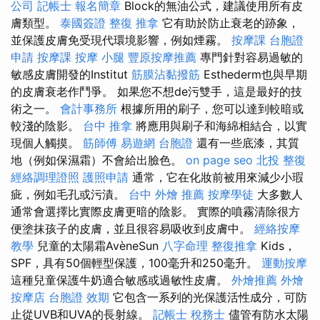
公司
記帳士 報名簡章
Block的無油公式，建議使用所有皮
膚類型。
泰國簽證
整復 推拿
它有助於防止衰老的跡象，
並保護皮膚免受現代環境影響，例如煙霧。
按摩課
台胞證
申請
按摩課
按摩 小腿
豐原按摩推薦
專門針對容易過敏的
敏感皮膚開發的Institut
筋膜沾黏撥筋
Esthederm也與早期
的皮膚衰老作鬥爭。 如果您不想de污雙手，這是最好的技
術之一。
會計事務所
根據所用的刷子，您可以達到較暗或
較淺的陰影。
台中 推拿
將應用與刷子和海綿相結合，以實
現個人觸摸。
筋師傅
易遊網 台胞證
還有一些底漆，其質
地（例如保濕霜）不會給出臉色。
on page seo
北投 整復
經絡調理證照
護照申請
通常，它在化妝前被用來減少小瑕
疵，例如毛孔或污漬。
台中 外燴 推薦
按摩學徒
大多數人
通常會選擇比實際皮膚更暗的陰影。 實際的噴霧清除很方
便塗抹孩子的皮膚，並且很容易吸收到皮膚中。
經絡按摩
教學
兒童的太陽霜AvèneSun
八字命理 整復推拿
Kids，
SPF，具有50個輕型保護，100毫升和250毫升。
運動按摩
這種兒童保護牛奶適合敏感或過敏性皮膚。
外燴推薦
外燴
按摩店
台胞證 效期
它包含一系列的光保護活性成分，可防
止從UVB和UVA的長射線。
記帳士 稅務士
儘管有防水太陽