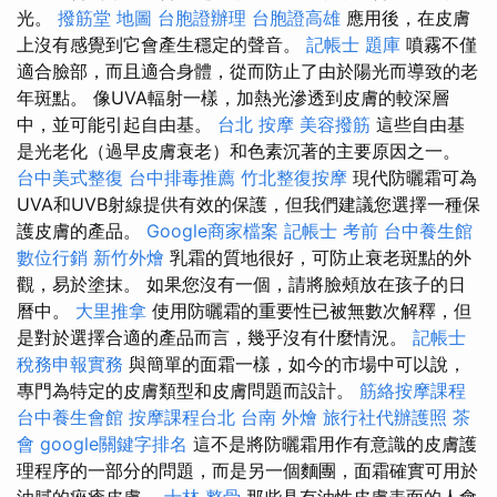
光。
撥筋堂 地圖
台胞證辦理
台胞證高雄
應用後，在皮膚
上沒有感覺到它會產生穩定的聲音。
記帳士 題庫
噴霧不僅
適合臉部，而且適合身體，從而防止了由於陽光而導致的老
年斑點。 像UVA輻射一樣，加熱光滲透到皮膚的較深層
中，並可能引起自由基。
台北 按摩
美容撥筋
這些自由基
是光老化（過早皮膚衰老）和色素沉著的主要原因之一。
台中美式整復
台中排毒推薦
竹北整復按摩
現代防曬霜可為
UVA和UVB射線提供有效的保護，但我們建議您選擇一種保
護皮膚的產品。
Google商家檔案
記帳士 考前
台中養生館
數位行銷
新竹外燴
乳霜的質地很好，可防止衰老斑點的外
觀，易於塗抹。 如果您沒有一個，請將臉頰放在孩子的日
曆中。
大里推拿
使用防曬霜的重要性已被無數次解釋，但
是對於選擇合適的產品而言，幾乎沒有什麼情況。
記帳士
稅務申報實務
與簡單的面霜一樣，如今的市場中可以說，
專門為特定的皮膚類型和皮膚問題而設計。
筋絡按摩課程
台中養生會館
按摩課程台北
台南 外燴
旅行社代辦護照
茶
會
google關鍵字排名
這不是將防曬霜用作有意識的皮膚護
理程序的一部分的問題，而是另一個麵團，面霜確實可用於
油膩的痤瘡皮膚。
士林 整骨
那些具有油性皮膚表面的人會