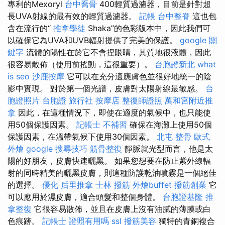
專利的Mexoryl
台中喬骨
400輕質過濾器，目前是針對超
長UVA射線的最有效的輕質過濾器。
記帳
台中整脊
這也包
含在流行的“
推拿學徒
Shaka”的色彩版本中，因此我們可
以確保它為UVA和UVB輻射提供了完美的保護。
google 關
鍵字
流體的陽性在於它不會捏眼睛，其質地很液體，因此
很容易散佈（使用前搖動，這很重要）。
台胞證新北
what
is seo
沙鹿按摩
它可以在充分適應膚色並很好地統一的陰
影中實現。 對於第一個光譜，皮膚對太陽射線最敏感。
台
胞證照片
台胞證 旅行社
按摩店
整復師證照
萬和宮附近推
拿
因此，在這種情況下，即使在適度的氣候中，也只能使
用50個保護因素。
記帳士 不補習
確保在海灘上使用50個
保護因素，在溫帶氣候下使用30個因素。
北屯 整骨
歐式
外燴
google 搜尋技巧
筋骨整復
靜脈就光型而言，他是太
陽的好朋友，皮膚快速曬黑。 如果您想要在防止紫外線輻
射的同時精美的曬黑皮膚，則這種防護乾油噴霧是一個絕佳
的選擇。
優化
后里推拿
士林 撥筋
外燴buffet
撥筋創業
它
可以應用於濕皮膚，適合頭髮和整個身體。
台胞證基隆
推
拿整復
它很容易散佈，並且在皮膚上沒有油膩的薄膜或白
色痕跡。
記帳士 證照有用嗎
ssl
撥筋美容
獨特的青銅複合