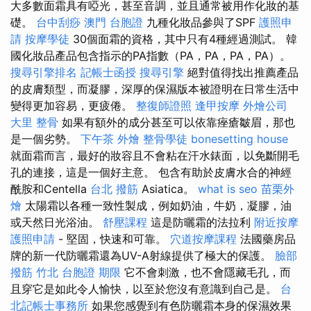
大多數面霜具有啞光，甚至音調，並且通常被用作化妝的基
礎。
台中刮痧
澳門 台胞證
九種化妝品參與了SPF
護照申
請
按摩學徒
30個面霜的資格，其中只有4種經過測試。 韓
國化妝品產品包含指示的PA指數（PA，PA，PA，PA）。
搜尋引擎排名
記帳士函授
搜尋引擎
絕對值得找出推薦產品
的皮膚類型，而凝膠，深厚的保濕版本被證明在日常生活中
變得更加容易，更疲倦。
整復師證照
逢甲按摩
外燴公司
大里 整骨
如果有額外的成分甚至可以依靠痤瘡皺眉，那也
是一個劣勢。
下午茶 外燴
整骨學徒
bonesetting house
就面霜而言，最好的妝容且不會粘在汗水錶面，以免斷開毛
孔的連接，這是一個好主意。 包含有助於皮膚水合的神經
酰胺和Centella
台北 撥筋
Asiatica。
what is seo
苗栗外
燴
太陽霜以各種一致性製成，例如奶油，牛奶，凝膠，油
或天然日光浴油。
舒壓課程
這是防曬霜的法拉利
附近按摩
護照申請
- 堅固，快速和可靠。
穴道按摩課程
法國藥房品
牌的新一代防曬霜還為UV-A射線提供了極大的保護。
臉部
撥筋 竹北
台胞證 期限
它不會刺激，也不會隱藏毛孔，而
且穿它是如此令人愉快，以至於您沒有意識到自己是。
台
北記帳士事務所
如果您感覺到有色防曬霜本身的保濕效果