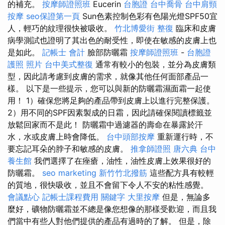
的補充。
按摩師證照班
Eucerin
台胞證
台中喬骨
台中肩頸
按摩
seo保證第一頁
Sun色素控制色彩有色陽光燈SPF50宜
人，輕巧的紋理很快被吸收。
竹北博愛街 整復
臨床和皮膚
病學測試也證明了其出色的耐受性，即使在敏感的皮膚上也
是如此。
記帳士 會計
臉部防曬霜
按摩師證照班
-
台胞證
護照 照片
台中美式整復
通常有較小的包裝，並分為皮膚類
型，因此請考慮到皮膚的需求，就像其他任何面部產品一
樣。 以下是一些提示，您可以與新的防曬霜濕面霜一起使
用！ 1）確保您將足夠的產品帶到皮膚上以進行完整保護。
2）用不同的SPF因素製成的日霜，因此請確保閱讀標籤並
放鬆回家而不是此！ 防曬霜中過濾器的壽命在暴露於汗
水，水或皮膚上時會降低。
台中頭部按摩
重新運行時，不
要忘記耳朵的脖子和敏感的皮膚。
推拿師證照
唐六典
台中
養生館
我們選擇了在痤瘡，油性，油性皮膚上效果很好的
防曬霜。
seo marketing
新竹竹北撥筋
這些配方具有較輕
的質地，很快吸收，並且不會留下令人不安的粘性感覺。
會議點心
記帳士課程費用
關鍵字
大里按摩
但是，無論多
麼好，礦物防曬霜並不總是像您想像的那樣受歡迎，而且我
們當中有些人對他們提供的產品有過時的了解。 但是，除