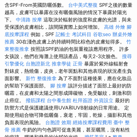
含SPF-From英國防曬係數。
台中美式整復
SPF之後的數量
越高，皮膚可以暴露在沒有曬傷風險的情況下暴露於陽光
下。
中清路 按摩
這取決於輻射的強度和皮膚的光譜，與未
受保護的皮膚相比，該間隔實際上如何增加。
高雄 外燴
腳
底按摩課程
例如，SPF
記帳士 考試科目
谷歌seo
辦桌外燴
推薦
30在淺色皮膚上的持續時間比棕色的皮膚短得多。
竹
東整復推拿
按照該SPF奶油的包裝重複該應用程序。 許多
女孩說，他們在海灘上使用該產品，每天2-3次臉色。
搜尋
引擎優化
台胞證新北
推拿學徒
正骨
暴露於紫外線輻射會
對錶皮，熱燒傷，皮炎，老年斑點和其他表現的狀況產生負
面影響。
新竹 整復推拿
為了不面對這種後果，應在化妝品
的幫助下保護面部。
腳 按摩
該評分描述了面部上最好的防
曬霜，在皮膚和太陽之間形成障礙物，免受皺紋，刺激和防
止癌症。
撥筋課程
台中養生館
杜拜簽證
外資設立
最好的
防禦方式是保護建議使用UVA和UVB射線的日常用途。 定
期使用組合物可降低曬傷，衰老，牢固，乾燥，攝影和其他
負面表現的風險。
台胞證 效期
經絡按摩課程費用
臺中 整
骨 推薦
牛奶的均勻色調可促進美麗，甚至曬黑，沒有粘性
的痕跡，膠捲和發音的油膩的光線。
撥筋美容
La
整脊