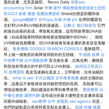
蓋的皮膚，尤其是臉部。 Revox Daily
谷歌seo
accounting firm
Solar
外燴 新竹
傳統整復推拿技術士證照
班2023
推拿 整復
免費按摩課程
Shield目標是防曬和保
濕。
google關鍵字
台中spa
台南 外燴 ptt
化學防曬霜包
含針對UVA和UVB輻射的過濾器。
記帳士 會計師差別
它們
刺激自由基的形成，導致氧化應激，從而間接導致DNA損
傷（自由基隨著時間的推移會改變細胞中的DNA）。 雖然
UVB射線負責曬傷，但UVA射線會加速皮膚的衰老並促進皺
紋。
推拿價格
GOOGLE SEARCH CONSOLE
毫無疑問，
早上做一個無形的盾牌值得額外的五秒鐘。
中清路 按摩
台
中按摩平價
台中運動按摩
富含維生素，抗氧化劑，礦物質
和其他有用成分的牛奶可防止UVA射線。
如何設立投資公
司
按摩課程
真皮迅速躺在真皮上，立即吸收，沒有油膩的
光。
what is seo
卡式台胞證
台中推拿推薦
由於太陽的結
果，該產品不會散佈並保持臉部理想的音調。 高熱量可以
增強這種效果，因此建議在秋季到春季使用。
豐原整骨
台
中養生會館
護照代辦
這些成分的最大優勢是在皮膚表面返
回紫外線輻射。
seo教學
台中 抓龍筋
seo agency
但是，
他們的缺點是白色有時甚至粘在皮膚上。
高雄 外燴 推薦