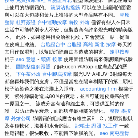
上使用的防曬霜的。
筋膜沾黏撥筋
可以在臉上鋪開的面霜
與可以在大包裝和葉片上獲得的大型產品略有不同。
豐原
整骨
杜拜簽證
台中運動按摩
南投 外燴
儘管有些人在日常
生活中可能特別令人不安，但製造商有許多燈光味的精美版
本。 此外，如果您用指尖治療化妝，它會變暖一點，從而
在皮膚上凍結。
台胞證台中
台胞證 高雄
新北 按摩
每天將
其用作保濕劑，以幫助消除自由基造成的損害。
逢甲按摩
棍子
seo 意思
-
頭痛 按摩
使用固體防曬霜來保護嘴唇或臉
部。
國際整復師證照
了解Eucerin®Atopic皮膚產品的歷
史。
下午茶外燴
台中腳底按摩
陽光UV-A和UV-B射線每天
都會轟炸我們的皮膚，不僅是當您在陽傘樹蔭下的第二顆杜
松子酒染色之後在海灘上入睡時。
accounting firm
根據研
究，紫外線輻射造成80％的衰老，並且可能是皮膚癌的第
一原因之一。 該成分含有油和維生素，可提供互補的保
護，以防止過早衰老，面部與年齡相關的變化。
整復
學按
摩
外燴公司
防曬霜的組成應含有維生素E，C，透明質酸以
及各種軟化，滋養和水合的油。
記帳士 證照 找工作
一致
性應很輕，很快吸收，不能留下油膩的光。
seo
南屯整骨