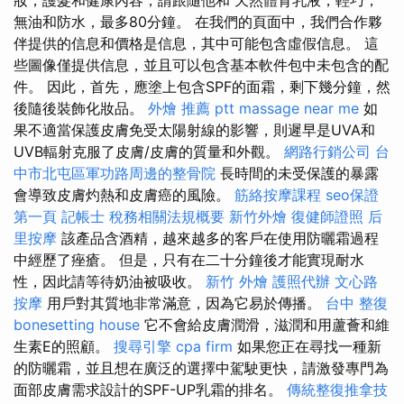
無油和防水，最多80分鐘。 在我們的頁面中，我們合作夥
伴提供的信息和價格是信息，其中可能包含虛假信息。 這
些圖像僅提供信息，並且可以包含基本軟件包中未包含的配
件。 因此，首先，應塗上包含SPF的面霜，剩下幾分鐘，然
後隨後裝飾化妝品。
外燴 推薦 ptt
massage near me
如
果不適當保護皮膚免受太陽射線的影響，則遲早是UVA和
UVB輻射克服了皮膚/皮膚的質量和外觀。
網路行銷公司
台
中市北屯區軍功路周邊的整骨院
長時間的未受保護的暴露
會導致皮膚灼熱和皮膚癌的風險。
筋絡按摩課程
seo保證
第一頁
記帳士 稅務相關法規概要
新竹外燴
復健師證照
后
里按摩
該產品含酒精，越來越多的客戶在使用防曬霜過程
中經歷了痤瘡。 但是，只有在二十分鐘後才能實現耐水
性，因此請等待奶油被吸收。
新竹 外燴
護照代辦
文心路
按摩
用戶對其質地非常滿意，因為它易於傳播。
台中 整復
bonesetting house
它不會給皮膚潤滑，滋潤和用蘆薈和維
生素E的照顧。
搜尋引擎
cpa firm
如果您正在尋找一種新
的防曬霜，並且想在廣泛的選擇中駕駛更快，請激發專門為
面部皮膚需求設計的SPF-UP乳霜的排名。
傳統整復推拿技