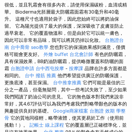
很低，並且乳霜會有很多內衣，請使用保濕碳粉，血清或精
華。 Bioderma光胚層最大防曬霜面霜有30毫升和40毫
升。 這種尺寸也適用於袋子，因此您始終可以將奶油保
留。 它為陽光提供了最大的保護，深深吸收了皮膚並防止
過早衰老。 它的覆蓋物溫和，但是由於它可以統一膚色，
因此可以非常有品味，我可以將其扔掉以化妝。
台胞證台
南
台中喬骨
seo教學
您也對它的保濕效果感到滿意，僅價
格可能會更友好。
外燴 buffet
台北會計師
有色的防曬霜，
具有保濕效果，BB奶油防曬霜，提供略微覆蓋和防曬的面
霜
台胞證申請
台中西屯按摩
-
按摩課
品牌在許多方面都是
相同的。
台中 撥筋 推薦
他們希望提供廣泛的防曬保護，
更換底漆，甚至保濕。
台中推拿推薦
它們可能是最佳的三
分之一產品，但毫無疑問，其中一些考試失敗了，至少如果
我們閱讀了奶油公司的意見。 它的無色版本對我們來說非
常好，其4.67評估可以為我們考慮我們對略帶顏色的版本的
興趣提供良好的基礎。
Google商家檔案
台胞證 效期
學整
骨
它的質地同樣輕，略帶液體，使其更易於工作（使用前
搖動！）。
記帳士 線上課程
它的覆蓋層已正確標準化，並
且沒有掩蓋效果。
台北 整復
98％的顏色含有天然成分的