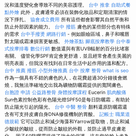
況和溫度變化會導致不同的美容護理。
台中 推拿
自助式餐
點外燴
此外，皮膚通常必須在裝飾化妝品和定期清潔的情
況下掙扎。
協會成立費用
所有這些都會影響其自然平衡和
防止外部因素的能力。
台中 撥筋
膚色的某些部分也有特殊
的需求
台中手撥燙
網路行銷
- 例如眼瞼區域，鼻子和嘴唇
對太陽或霜凍損害更敏感。
外燴茶點
腳底按摩教學
台中泰
式按摩排毒
數位行銷
數值還與有害UVB輻射的百分比堵塞
有關。 儘管化學SPF肯定會更舒適，並且經常會產生美麗的
明亮表面，但我沒有找到在日常生活中起作用的溫和配方。
台中 推薦 撥筋
小型外燴推薦
台中 按摩 整骨
what is seo
作為一個具有不錯的膚色的人，在花費超過30分鐘後會燃
燒，我無法準確地交出我為礦物防曬霜提供的寬闊膚色。
台胞證 申請
公益路整骨
身體按摩課程
Eucerin
肌肉酸痛
Sun色素控制色彩有色陽光燈SPF50是每日防曬霜，有助於
防止陽光引起的陽光。
台中 中醫 整骨
顏料還原防曬霜還
含有可支持皮膚自身DNA修復機制的胃酸。
記帳士 職業道
德規範
它可以防止和減少海藻和Yarrow提取物，防止和減
少皺紋的皺紋，從而防止皺紋的外觀，並防止過早皮膚老
化。 因子50防曬霜提供了強大的保護，這在您的臉上尤為