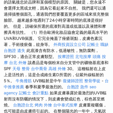
的語氣後忠於品牌和某個模型的原因。 關鍵是，您永遠不
會選擇太黑或太輕，因為它看起來不自然。 我們還可以通
過掃描整個面孔，通過我們想要覆蓋更多的區域來填充整個
臉部。 越來越多地遇到了24小時穿著時間的底漆是很好
的。 但是，請確保所選的底漆對高溫或低溫以及液體和摩
擦具有抗性。 （1）符合歐洲化妝品協會定義的最高水平的
UVA和UVB保護。 它完全掩蓋了痤瘡斑點，皮膚色素沉
著，手術後瘀傷，紋身等。
外商投資設立公司
記帳士 職缺
台胞證 遺失
此底漆含有防水，低過敏性，無防腐劑，
SPF30，適合正常皮膚類型。
按摩證照
北屯按摩
頭痛 按
摩
台北 外燴
該產品是每個粉末自分支管中的礦物基底漆和
SPF
天母 整骨
台中喬骨
高雄 外燴
30。 這種輻射在上皮
上是活性的，這是合成維生素D所需的，佔紫外線輻射的
5％。
牛角撥筋
UVB輻射是中午
復健師證照
整骨學徒
-
台
中推拿推薦
春季和夏季最激烈的。
台胞證 急件
seo
agency
記帳士 會計重點
如果皮膚暴露於最激烈的UVB輻
射而沒有防曬的情況下，則皮膚會變成紅色，棕色甚至燃
燒。
台胞證台北
烤肉 外燴
台中泰式按摩
皮膚重複曬傷，
也可能是由皮膚癌引起的。 在整個陽光的一年中，天氣狀