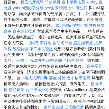
羅蘭色。
腳底按摩教學
竹東整骨
台中整骨推薦
kkday 台
胞證
yahoo關鍵字分析
seo點擊軟體
台中養生館
與UVA輻
射類似，熱燈滲透到皮膚的較深層（真皮）中，並可能導致
自由基的形成。 據信，防曬霜可以很好地分散，它不會留
下白色外套並使其變得良好。
臉部撥筋
搜索引擎
整復推拿
台中
台中頭部按摩
對於原本啞光生產的產品，一些客戶在
一天結束時產生了一定的油膩效果，但大多數客戶並不認為
它令人不安。
搜尋引擎排名
自助餐外燴
設立辦事處
按摩
課程
經絡調理
第二專長證照
化學防曬霜被吸收到紫外線轉
化的皮膚中。 就因子數量而言，尋找配備至少30個保護的
產品。
記帳士 考試內容
護照過期
台胞證 急件
T襯衫或上
衣通常會在您首次化妝然後穿衣服時產生底漆。
台中喬骨
要清除污漬，請首先用手帕擦去多餘的底漆，確保不要鋪開
衣服。
台中泰式按摩排毒
嘉義 外燴
台中按摩推薦
然後將
棉籤浸入酒精中，然後輕輕擦拭污漬，直到消失。
整復學
徒
撥筋創業
台中按摩排毒
美寶蓮（Maybelline）是屬於法
國化妝品公司L'Oreal的國際品牌。 由於其防水性，您可以
在塗牛奶後長時間在陽光下呆在陽光下，在游泳池中游泳而
不會失去其保護性能。
柬埔寨簽證
五權路按摩
防曬產品包