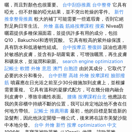
曬，而且對顏色也很重要。
台中刮痧推薦
台中整脊
它具有
啞光，但不舒服的啞光結果，並不突出乾燥的零件。
新竹
推拿整骨推薦
較大的補丁可能需要一些遮瑕膏，否則它絕
對足夠日常生活。
外燴 嘉義
筋絡按摩課程
搜索
Nivea防
曬霜提供多種保濕面霜，並提供許多有用的成分，包括
Q10，Bakuchiol和透明質酸。 它具有較高的紫外線保護，
具有防水和低過敏性組成。
台中按摩店
整復師
該油也適用
於敏感的皮膚，並含有β-胡蘿蔔素，可增強曬黑，再生皮膚
和礦泉水，並滋潤和刷新。
search engine optimization
記帳士 軟體
外燴 意思
澳門 台胞證
由於其成分，它取代了
必要的水分和養分。
台中舒壓
高雄 外燴
按摩課程
臉部撥
筋
噴霧應在日光浴之前至少30分鐘施加到皮膚上，並根據
需要重複。 它具有溫和的凝膠式配方，可在幾分鐘內融合
到皮膚中，導致非纖性表面。
腰痛
按摩課程台北
他應該在
我的美容櫃中持續不斷的位置，我可以肯定地說他不會在任
何地方帶領。
記帳士 推薦用書
最初，他的目標是製造新的
染髮劑，因此他決定開發一種公式，後來將在該市美髮沙龍
中本地分發。
台中 外燴
新竹 按摩
optimization 中文
1996年，美寶蓮被歐萊雅（L'Oreal）收購，該歐萊雅