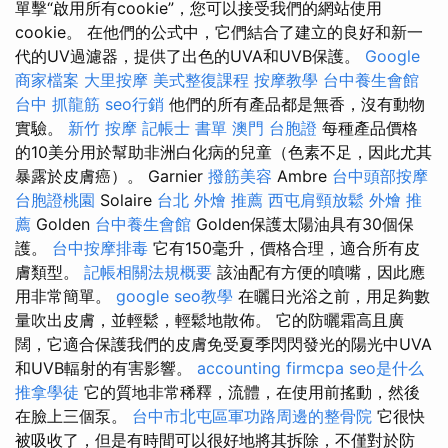
單擊“啟用所有cookie”，您可以接受我們的網站使用
cookie。 在他們的公式中，它們結合了建立的良好和新一
代的UV過濾器，提供了出色的UVA和UVB保護。
Google
商家檔案
大里按摩
美式整復課程
按摩教學
台中養生會館
台中 抓龍筋
seo行銷
他們的所有產品都是無香，沒有動物
實驗。
新竹 按摩
記帳士 書單
澳門 台胞證
每種產品價格
的10美分用於幫助非洲白化病的兒童（色素不足，因此尤其
暴露於皮膚癌）。 Garnier
撥筋美容
Ambre
台中頭部按摩
台胞證桃園
Solaire
台北 外燴 推薦
西屯肩頸放鬆
外燴 推
薦
Golden
台中養生會館
Golden保護太陽油具有30個保
護。
台中按摩排毒
它有150毫升，價格合理，適合所有皮
膚類型。
記帳相關法規概要
該油配有方便的噴嘴，因此應
用非常簡單。
google seo教學
在曬日光浴之前，用足夠數
量吹出皮膚，並輕鬆，輕鬆地散佈。 它的防曬霜高且廣
闊，它適合保護我們的皮膚免受夏季閃閃發光的陽光中UVA
和UVB輻射的有害影響。
accounting firmcpa
seo是什么
推拿學徒
它的質地非常稀釋，流體，在使用前搖動，然後
在臉上三個泵。
台中市北屯區軍功路周邊的整骨院
它很快
被吸收了，但是有時間可以很好地將其拆除，不僅對於防