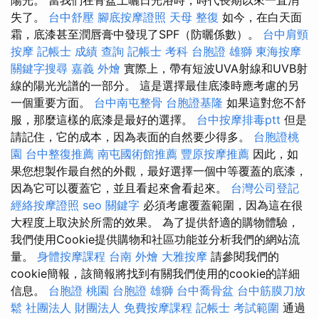
失了。
台中舒壓
腳底按摩證照
天母 整復
如今，在白天面
霜，底漆甚至潤唇膏中發現了SPF（防曬係數）。
台中肩頸
按摩
記帳士 成績 查詢
記帳士 考科
台胞證 雄獅
東海按摩
關鍵字搜尋
嘉義 外燴
實際上，帶有短波UVA射線和UVB射
線的陽光光譜的一部分。 這是選擇最佳底漆時應考慮的另
一個重要方面。
台中南屯整骨
台胞證基隆
如果這對您不舒
服，那麼這樣的底漆是最好的選擇。
台中按摩排毒ptt
但是
請記住，它的成本，因為表面的自然要少得多。
台胞證桃
園
台中整復推薦
南屯國術館推薦
豐原按摩推薦
因此，如
果您想製作最自然的外觀，最好選擇一個中等覆蓋的底漆，
因為它可以覆蓋它，並且看起來會看起來。
台灣公司登記
經絡按摩證照
seo 關鍵字
必須考慮覆蓋範圍，因為這在很
大程度上取決於所需的效果。 為了提供舒適的購物體驗，
我們使用Cookie提供購物和社區功能並分析我們的網站流
量。
身體按摩課程
台南 外燴
大雅按摩
請參閱我們的
cookie簡報，該簡報將找到有關我們使用的cookie的詳細
信息。
台胞證 桃園
台胞證 雄獅
台中喬骨盆
台中筋膜刀放
鬆
社團法人 財團法人
免費按摩課程
記帳士 考試範圍
通過