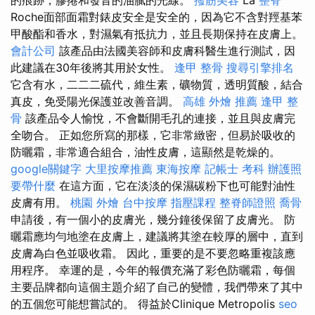
Roche面部面霜對錶皮安全是安全的，因為它不含對羥基苯
甲酸酯和香水，對濕氣有抵抗力，並且長期保持在皮膚上。
會計公司
該產品由法國美容師和皮膚科醫生進行測試，因
此建議在30年後將其用於女性。
逢甲 整骨
搜尋引擎排名
它含有水，二二二硫代，維生素，礦物質，透明質酸，結合
真皮，免受陽光保護並改善音調。
高雄 外燴 推薦
逢甲 整
骨
該產品令人愉悅，不會斷開毛孔的連接，並且與皮膚完
全吻合。 正如您所寫的那樣，它非常緻密，但易於吸收的
防曬霜，非常適合組合，油性皮膚，這顯然是乾燥的。
google關鍵字
大里按摩推薦
東海按摩
記帳士 考科
辦護照
要帶什麼
在這方面，它在淡淡的保濕碳粉下也可能對油性
皮膚有用。
桃園 外燴
台中按摩
指壓課程
整脊師證照
喬骨
申請後，有一個小的皮膚光，幾分鐘後保留了皮膚光。 防
曬霜應均勻地塗在皮膚上，建議將其塗在較厚的層中，直到
皮膚為白色並吸收霜。 因此，重要的是不要忽略重複該應
用程序。 幸運的是，今年的報價充滿了彩色防曬霜，每個
主要品牌都向這個主題介紹了自己的變體，我們帶來了其中
的五個您可能想嘗試的。 得益於Clinique Metropolis
seo