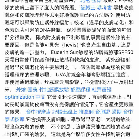
燥的皮膚上留下了宜人的閃亮層。
記帳士 參考書
尋找改善
曬傷和皮膚護理程序以更好地保護自己的方法嗎？ 使用防
曬霜可以幫助防止紫外線輻射，較老（過早的皮膚老化）和
色素沉著引起的DNA損傷。 保護暴露於陽光的面部的每個
部分很重要。 陽光對皮膚有不利影響的事實是紫外線的主
要原因，但是高能可見光（hevis）也會產生自由基，這是
皮膚的進一步壓力。 Eucerin Sun敏感的防曬霜臉部SPF50
天霜日常使用保護和靜止敏感和乾燥的皮膚。 紫外線輻射
是過早皮膚老化的主要原因之一。 讓防曬霜成為您的皮膚
護理程序的整理步驟。 UVA射線全年都會影響恆定強度，
即使是通過玻璃，煙霧或云層影響，並從雪和沙子中反射出
來。
外燴 嘉義
竹北筋膜放鬆
舒壓課程
杜拜簽證
optimization 中文
它會引起快速曬黑，直到曬傷為止，對
於長期暴露於皮膚而沒有光保護的情況下，它會產生更嚴重
的後果。
台中按摩店
記帳士線上
推拿師
台胞證 過期
台中
泰式按摩
它會損害皮膚細胞，導致過早衰老，太陽過敏並
增強色素斑的形成。 不幸的是，這條路只能在試驗的基礎
上找到正確的陰影。 這就是為什麼許多女性在找到最合適