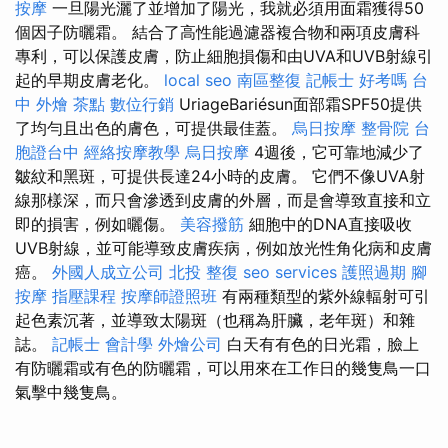
按摩
一旦陽光灑了並增加了陽光，我就必須用面霜獲得50
個因子防曬霜。 結合了高性能過濾器複合物和兩項皮膚科
專利，可以保護皮膚，防止細胞損傷和由UVA和UVB射線引
起的早期皮膚老化。
local seo
南區整復
記帳士 好考嗎
台
中 外燴 茶點
數位行銷
UriageBariésun面部霜SPF50提供
了均勻且出色的膚色，可提供最佳蓋。
烏日按摩
整骨院
台
胞證台中
經絡按摩教學
烏日按摩
4週後，它可靠地減少了
皺紋和黑斑，可提供長達24小時的皮膚。 它們不像UVA射
線那樣深，而只會滲透到皮膚的外層，而是會導致直接和立
即的損害，例如曬傷。
美容撥筋
細胞中的DNA直接吸收
UVB射線，並可能導致皮膚疾病，例如放光性角化病和皮膚
癌。
外國人成立公司
北投 整復
seo services
護照過期
腳
按摩
指壓課程
按摩師證照班
有兩種類型的紫外線輻射可引
起色素沉著，並導致太陽斑（也稱為肝臟，老年斑）和雜
誌。
記帳士 會計學
外燴公司
白天有有色的日光霜，臉上
有防曬霜或有色的防曬霜，可以用來在工作日的幾隻鳥一口
氣擊中幾隻鳥。