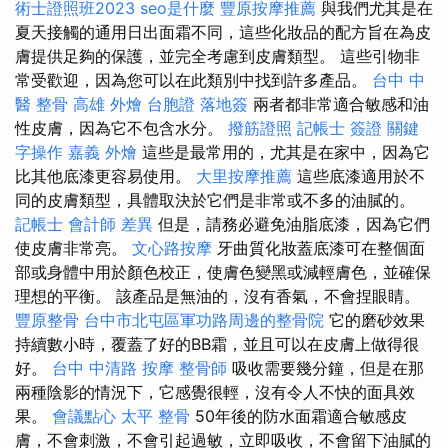
術士證照班2023
seo是什麼
豐原按摩推薦
與我們尤其是在
夏天接觸的通用日出面霜不同，這些化妝品的配方旨在為皮
膚提供足夠的保護，並完全考慮到皮膚類型。 這些引物非
常受歡迎，因為您可以在此類別中找到許多產品。
台中 中
醫 整骨
高雄 外燴
台胞證 落地簽
兩者都非常適合敏感和油
性皮膚，因為它不包含水分。
撥筋證照
記帳士 簽證
關鍵
字操作
嘉義 外燴
這些是最常用的，尤其是在家中，因為它
比其他底漆更容易使用。
大里按摩推薦
這些底漆適用於不
同的皮膚類型，具體取決於它們是非常或不多的油膩的。
記帳士 會計師 差異
但是，請務必避免油脂底漆，因為它們
使皮膚非常亮。
文心路按摩
牙曲質化妝蓋底漆可在整個面
部或身體中用於顏色校正，使膚色變黑或減輕膚色，並確保
理想的平衡。 該產品是無油的，沒有香氣，不會捏眼睛。
豐原整骨
台中市北屯區軍功路周邊的整骨院
它的磨砂效果
持續數小時，覆蓋了好的BB霜，並且可以在皮膚上做得很
好。
台中 中清路 按摩
整骨師
吸收需要幾分鐘，但是在那
兩種陰影的情況下，它感覺很輕，沒有令人不快的面具效
果。
會議點心
太平 整骨
50年後的防水面霜適合敏感皮
膚，不會刺激，不會引起過敏，立即吸收，不會留下油膩的