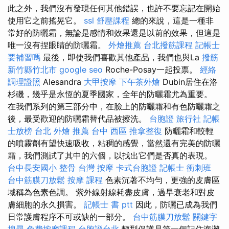
此之外，我們沒有發現任何其他錯誤，也許不要忘記在開始
使用它之前搖晃它。
ssl
舒壓課程
總的來說，這是一種非
常好的防曬霜，無論是感情和效果還是以前的效果，但這是
唯一沒有捏眼睛的防曬霜。
外燴推薦
台北撥筋課程
記帳士
要補習嗎
最後，即使我們喜歡其他產品，我們也與La
撥筋
新竹縣竹北市
google seo
Roche-Posay一起投票。
經絡
調理證照
Alesandra
大甲按摩
下午茶外燴
Dubin居住在洛
杉磯，幾乎是永恆的夏季國家，全年的防曬霜尤為重要。
在我們系列的第三部分中，在臉上的防曬霜和有色防曬霜之
後，最受歡迎的防曬霜替代品被擦洗。
台胞證 旅行社
記帳
士放榜
台北 外燴 推薦
台中 西區 推拿整復
防曬霜和較輕
的噴霧劑有望快速吸收，粘稠的感覺，當然還有完美的防曬
霜，我們測試了其中的六個，以找出它們是否真的表現。
台中長安國小 整骨
台灣 按摩
卡式台胞證
記帳士 衝刺班
台中筋膜刀放鬆
按摩 課程
色素沉著不均勻，更強的皮膚區
域稱為色素色調。 紫外線射線耗盡皮膚，過早衰老和對皮
膚細胞的永久損害。
記帳士 書 ptt
因此，防曬已成為我們
日常護膚程序不可或缺的一部分。
台中筋膜刀放鬆
關鍵字
搜尋
免費按摩課程
台胞證台北
輕型保護是第一個記住海灘