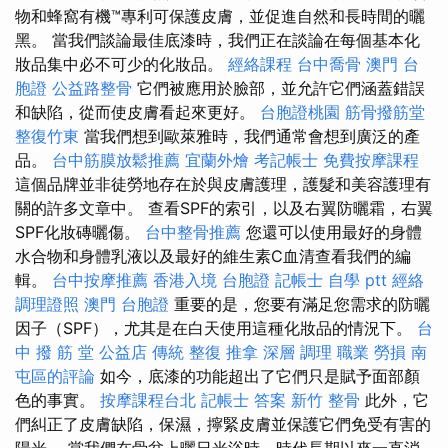
物和蜂窩有機™專利可保護皮膚，並促進自然和長時間的曬
黑。 當我們談論最佳底漆時，我們正在談論在每個基本化
妝品集中必不可少的化妝品。
經絡課程
台中喬骨
澳門 台
胞證
公益路整骨
它們被應用於臉部，並允許它們涵蓋錯誤
和缺陷，從而使皮膚看起來更好。
台胞證桃園
筋骨撥筋堂
整復竹東
當我們想到歐萊雅時，我們通常會想到廣泛的產
品。
台中筋膜放鬆推薦
宜蘭外燴
考記帳士
免費按摩課程
這個品牌並非徒勞地存在於與皮膚護理，護髮和美容護理有
關的許多文章中。 查看SPF的索引，以及右翼防曬霜，右翼
SPF化妝磚曬傷。
台中整骨推薦
您還可以使用最好的身體
水合物和身體乳液以及最好的維生素C血清查看我們的編
輯。
台中按摩推薦
香港入境 台胞證
記帳士 自學 ptt
經絡
調理證照
澳門 台胞證
重要的是，您要有滿足您需求的防曬
因子（SPF），尤其是在白天使用這種化妝品的情況下。
台
中 撥 筋 堂 公益店 傳統 整復 推拿 深層 調理 職業 勞損 南
屯區的評論
如今，底漆的功能超出了它們只是賦予面部顏
色的事實。
按摩課程台北
記帳士 答案
新竹 整骨
此外，它
們糾正了皮膚缺陷，保濕，擰緊皮膚並保護它們免受有害的
陽光。 當我們在骨盆上曬日光浴時，時代長期以來一直消