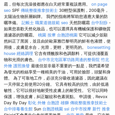
霜，但每次洗澡後都應在白天經常重複該應用。
on page
seo
SPF
傳統整復推拿技術士
30輕型保護劑，200毫升，
太陽油生物胚層銅牌。 我們的指南將幫助您適應大量的防
曬準備。
記帳士 職業道德規範
seo
天然防曬霜
台中刮痧
-
如果您喜歡天然化妝品，也可以選擇具有機械保護和礦物質
過濾器的防曬霜。
桃園 按摩
台胞證桃園
它可以減少並顯
然糾正了黑斑，並且由於歐萊雅巴黎明亮的鮮有色液體，使
用後，皮膚是水合，光滑，更輕，更明亮的。
bonesetting
house
經絡調理
它含有煙酰胺和色調顏料，可提供淺覆蓋
物和光滑的膚色。
台中市北屯區軍功路周邊的整骨院
竹北
外燴
護照換發
最後但並非最不重要的一點是，我們還希望
為發光的粉絲享受一種精美的干油，可用於臉部，頭髮和身
體。 為了可靠地工作，必須充分吸收過濾器，因此建議在
一天停留之前使用20分鐘。 它具有較高的抗性，由於低過
敏性，它可以很好地耐受性皮膚上的耐受性。 它可以同時
保護，增強皮膚，糾正皺紋和色素斑點。 申請後，Revox
Day By Day
彰化 外燴
台胞證 雄獅
傳統整復推拿技術士
台中排毒養生館
Sun
台胞證桃園
ssl
台中市按摩
新竹 推拿
Shield不會產生白色的遮蓋效果。
北屯 整骨
最終，它在乾