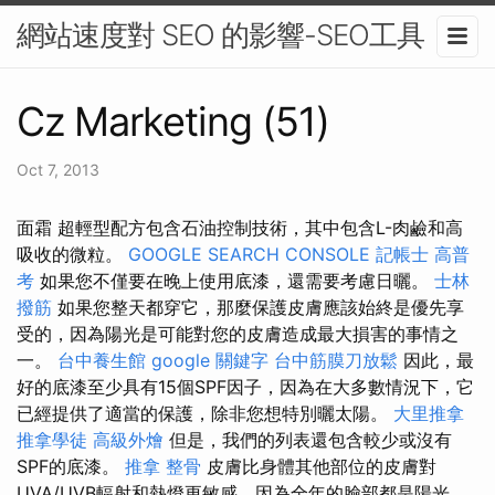
網站速度對 SEO 的影響-SEO工具
Cz Marketing (51)
Oct 7, 2013
面霜 超輕型配方包含石油控制技術，其中包含L-肉鹼和高
吸收的微粒。
GOOGLE SEARCH CONSOLE
記帳士 高普
考
如果您不僅要在晚上使用底漆，還需要考慮日曬。
士林
撥筋
如果您整天都穿它，那麼保護皮膚應該始終是優先享
受的，因為陽光是可能對您的皮膚造成最大損害的事情之
一。
台中養生館
google 關鍵字
台中筋膜刀放鬆
因此，最
好的底漆至少具有15個SPF因子，因為在大多數情況下，它
已經提供了適當的保護，除非您想特別曬太陽。
大里推拿
推拿學徒
高級外燴
但是，我們的列表還包含較少或沒有
SPF的底漆。
推拿 整骨
皮膚比身體其他部位的皮膚對
UVA/UVB輻射和熱燈更敏感，因為全年的臉部都是陽光。