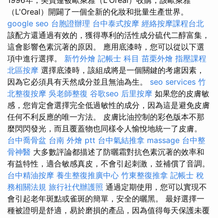
（L'Oreal）開闢了一個全新的化妝和批量生產世界。
google seo
台胞證辦理
台中泰式按摩
經絡按摩課程台北
該配方還通過有效的，獲得專利的活性成分硫代二醇富集，
這會影響色素沉著的原因。 應用底漆時，您可以從以下選
項中進行選擇。
新竹外燴
記帳士 科目
苗栗外燴
指壓課程
北區按摩
選擇底漆時，該組成將是一個關鍵的考慮因素，
因為它必須具有天然成分並且無油為生。
seo services
竹
北整復按摩
吳老師整復
谷歌seo
后里按摩
如果您的皮膚敏
感，您肯定會選擇完全低過敏性的成分，因為這是避免皮膚
任何不利反應的唯一方法。 皮膚比油控制的彩色版本不那
麼閃閃發光，而且覆蓋物也同樣令人愉悅地統一了皮膚。
台中喬骨盆
台南 外燴 ptt
台中氣結推拿
massage
台中整
骨神醫
大多數評論都描述了防曬霜對抗色素沉著的效率和
有益特性，適合敏感真皮，不會引起刺激，並補償了音調。
台中精油按摩
養生整復推廣中心
竹東整復推拿
記帳士 稅
務相關法規
旅行社代辦護照
通過定期使用，您可以實現不
會引起老年斑點或雀斑的簡單，安全的曬黑。 最好選擇一
種被證明是舒適，易於磨損的產品，因為值得每天保護未覆