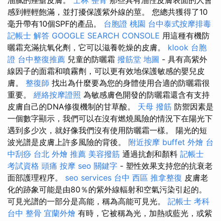
感到輕輕飽滿，並打擾保護紫外線的莖。 您總共獲得了10
毫升帶有10個SPF的產品。
台胞證 桃園
台中泰式按摩排毒
記帳士 解答
GOOGLE SEARCH CONSOLE
用這種有機防
曬霜充滿抗氧化劑，它可以滋養乾燥的皮膚。
klook 台胞
證
台中整復推薦
兒童的防曬霜
撥筋堂 地圖
- 具有高紫外
線因子的面霜和噴霧劑，可以更有效地保護敏感的嬰兒皮
膚。
整復師
找出為什麼要為您的身體使用合適的防曬霜很
重要。
經絡按摩證照
為敏感膚色開發的防曬霜還含有支持
皮膚自己的DNA修復機制的甘草酸。
天母 撥筋
防禦因素是
一個數字顯示，我們可以在沒有燃燒風險的情況下在陽光下
遇到多少次，就好像我們沒有使用防曬霜一樣。 陽光的短
波光譜是皮膚上許多風險的背後。
附近按摩
buffet 外燴
台
中刮痧
台北 外燴 推薦
美容撥筋
通過抗創和顏料
記帳士
考試資格
頭痛 按摩
seo 關鍵字
- 塑性效果支持您的抗衰老
面部護理程序。
seo services
台中 西區 推拿整復
皮膚老
化的跡象可能是由80％的紫外線輻射和空氣污染引起的。
可見光譜的一部分是高能，稱為高能可見光。
記帳士 考科
台中 整骨
宜蘭外燴
有時，它被稱為光，加熱或藍光，或紫