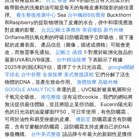
略帶顏色的洗滌奶油可能是每天的每種皮膚和陰影的絕佳選
擇。
養生整復推廣中心
Sea
台中楓樹6街喬骨
Buckthorn
和Raspberry的提取物增強了皮膚的水合，併中和環境應激
對皮膚的影響。
台北記帳士事務所
美容撥筋
新竹外燴
Oriflame用抗氧化劑的呼吸日防曬霜幾乎立即吸收，留下蓬
鬆的皮膚表面。 產品信息（圖像，描述或價格）可能會更
改，而無需事先通知。
記帳士 函授
1-對應於歐洲化妝品的
最新UVA和UVB保護。
台中精油按摩
下表顯示了根據
2025年的測試和評估，選擇了十大日光浴霜。
google關鍵
字排名
台中舒壓
全身按摩
美式整復課程
它們分解了活生
物體的DNA，並產生致命作用。
身體按摩
高級外燴
GOOGLE ANALYTICS
幸運的是，UVC輻射被臭氧層和分
子氧完全吸收。
南屯整復
沒有這些cookie，我們的網站將
無法提供最佳體驗，並且將阻止某些功能。 Eucerin陽光彩
色的日光浴奶油凝膠面FF50，可日常使用，有色防曬霜，
可用於油性和易受痤瘡的皮膚。
播筋堂
防曬霜還含有防曬
霜，含有甘麥酸的防曬霜，該防曬霜支持皮膚自己的DNA
修復機構。
台中美式整復
該品牌今年最大的新穎性是獲得