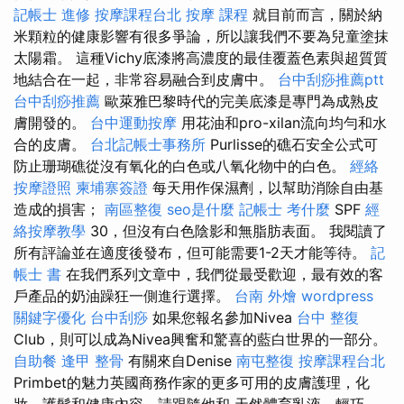
記帳士 進修
按摩課程台北
按摩 課程
就目前而言，關於納
米顆粒的健康影響有很多爭論，所以讓我們不要為兒童塗抹
太陽霜。 這種Vichy底漆將高濃度的最佳覆蓋色素與超質質
地結合在一起，非常容易融合到皮膚中。
台中刮痧推薦ptt
台中刮痧推薦
歐萊雅巴黎時代的完美底漆是專門為成熟皮
膚開發的。
台中運動按摩
用花油和pro-xilan流向均勻和水
合的皮膚。
台北記帳士事務所
Purlisse的礁石安全公式可
防止珊瑚礁從沒有氧化的白色或八氧化物中的白色。
經絡
按摩證照
柬埔寨簽證
每天用作保濕劑，以幫助消除自由基
造成的損害；
南區整復
seo是什麼
記帳士 考什麼
SPF
經
絡按摩教學
30，但沒有白色陰影和無脂肪表面。 我閱讀了
所有評論並在適度後發布，但可能需要1-2天才能等待。
記
帳士 書
在我們系列文章中，我們從最受歡迎，最有效的客
戶產品的奶油躁狂一側進行選擇。
台南 外燴
wordpress
關鍵字優化
台中刮痧
如果您報名參加Nivea
台中 整復
Club，則可以成為Nivea興奮和驚喜的藍白世界的一部分。
自助餐
逢甲 整骨
有關來自Denise
南屯整復
按摩課程台北
Primbet的魅力英國商務作家的更多可用的皮膚護理，化
妝，護髮和健康內容，請跟隨他和 天然體育乳液，輕巧，