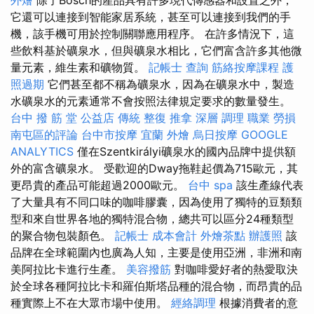
它還可以連接到智能家居系統，甚至可以連接到我們的手
機，該手機可用於控制關聯應用程序。 在許多情況下，這
些飲料基於礦泉水，但與礦泉水相比，它們富含許多其他微
量元素，維生素和礦物質。
記帳士 查詢
筋絡按摩課程
護
照過期
它們甚至都不稱為礦泉水，因為在礦泉水中，製造
水礦泉水的元素通常不會按照法律規定要求的數量發生。
台中 撥 筋 堂 公益店 傳統 整復 推拿 深層 調理 職業 勞損
南屯區的評論
台中市按摩
宜蘭 外燴
烏日按摩
GOOGLE
ANALYTICS
僅在Szentkirályi礦泉水的國內品牌中提供額
外的富含礦泉水。 受歡迎的Dway拖鞋起價為715歐元，其
更昂貴的產品可能超過2000歐元。
台中 spa
該生產線代表
了大量具有不同口味的咖啡膠囊，因為使用了獨特的豆類類
型和來自世界各地的獨特混合物，總共可以區分24種類型
的聚合物包裝顏色。
記帳士 成本會計
外燴茶點
辦護照
該
品牌在全球範圍內也廣為人知，主要是使用亞洲，非洲和南
美阿拉比卡進行生產。
美容撥筋
對咖啡愛好者的熱愛取決
於全球各種阿拉比卡和羅伯斯塔品種的混合物，而昂貴的品
種實際上不在大眾市場中使用。
經絡調理
根據消費者的意