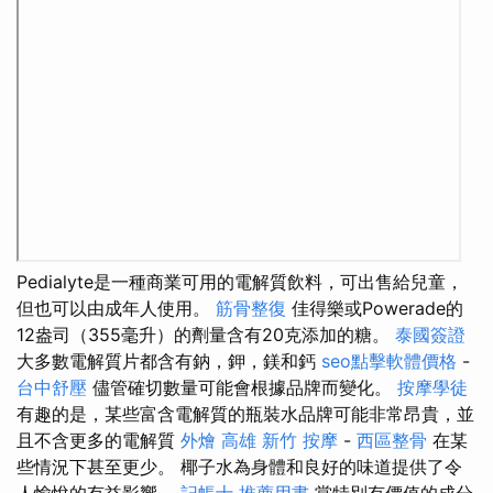
Pedialyte是一種商業可用的電解質飲料，可出售給兒童，
但也可以由成年人使用。
筋骨整復
佳得樂或Powerade的
12盎司（355毫升）的劑量含有20克添加的糖。
泰國簽證
大多數電解質片都含有鈉，鉀，鎂和鈣
seo點擊軟體價格
-
台中舒壓
儘管確切數量可能會根據品牌而變化。
按摩學徒
有趣的是，某些富含電解質的瓶裝水品牌可能非常昂貴，並
且不含更多的電解質
外燴 高雄
新竹 按摩
-
西區整骨
在某
些情況下甚至更少。 椰子水為身體和良好的味道提供了令
人愉悅的有益影響。
記帳士 推薦用書
當特別有價值的成分