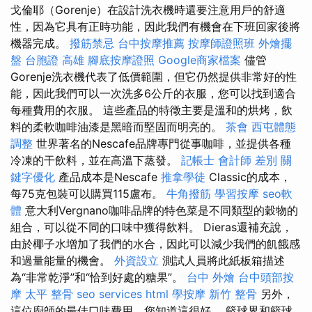
戈倫耶（Gorenje）在設計洗衣機時還要注意用戶的舒適
性，因為它具有正時功能，因此我們有機會在下班回家後將
機器完成。
撥筋禁忌
台中按摩推薦
按摩師證照班
外燴擺
盤
台胞證 高雄
腳底按摩證照
Google商家檔案
儘管
Gorenje洗衣機代表了低價範圍，但它仍然提供非常好的性
能，因此我們可以一次洗多6公斤的衣服，您可以找到適合
每種費用的衣服。 這些產品的特徵主要是溫和的烘烤，飲
料的柔軟咖啡油漆是黑暗而堅固而明亮的。
茶會
西屯體態
調整
世界著名的Nescafe品牌專門從事咖啡，並提供各種
冷凍的干飲料，並在高溫下蒸發。
記帳士 會計師 差別
關
鍵字優化
產品成本是Nescafe
推拿學徒
Classic的成本，
每75克包裝可以購買115盧布。
牛角撥筋
學習按摩
seo軟
體
意大利Vergnano咖啡品牌的特色菜是不同類型的穀物的
組合，可以從不同的口味中獲得飲料。 Dieras還補充說，
由於椰子水增加了我們的水合，因此可以減少我們的飢餓感
和過量能量的機會。
外資設立
測試人員將此紙板箱描述
為“非常乾淨”和“恰到好處的糖果”。
台中 外燴
台中頭部按
摩
太平 整骨
seo services
html
學按摩
新竹 整骨
另外，
這位廚師的最佳口味費用，您知道這很好。 籃球界和籃球