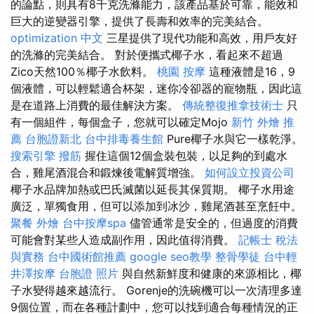
的論點，則具有8千克洗滌能力，該產品基於可靠，能效和
巨大的逆變器引擎，提供了長壽和效率的完美結合。
optimization 中文
三星提供了現代功能和高效，用戶友好
的洗滌的完美結合。 對於便攜式椰子水，看起來不超過
Zico天然100％椰子水飲料。
桃園 按摩
這種液體是16，9
個液體，可以輕鬆適合杯架，迷你冷卻器的寵物瓶，因此這
是在道路上消費的最佳解決方案。
傳統整復推拿技術士
只
有一個組件，每個盒子，您就可以確定Mojo
新竹 外燴 推
薦
台胞證新北
台中排毒養生館
Pure椰子水與它一樣乾淨。
搜索引擎
撥筋
握住這個12個盒裝包裝，以足夠的到處水
合，雞尾酒混合和鍛煉後電解質增強。
如何設立投資公司
椰子水品牌加熱或巴氏滅菌以延長其保質期。 椰子水用途
廣泛，單獨食用，但可以添加到冰沙，雞尾酒甚至烹飪中。
聚餐 外燴
台中按摩spa
儘管通常是安全的，但過度的消費
可能會對某些人造成副作用，因此值得消費。
記帳士 稅法
與實務
台中國術館推薦
google seo教學
整骨學徒
台中輕
井澤按摩
台胞證 照片
與自然新鮮度和健康的來源相比，椰
子水變得越來越流行。 Gorenje的洗碗機可以一次清理多達
9個位置，而在各種計劃中，您可以找到適合每種情況的正