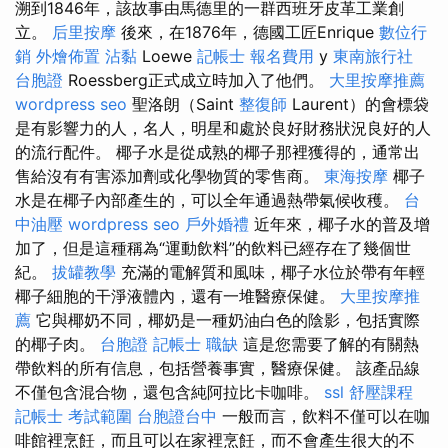
溯到1846年，該故事由馬德里的一群西班牙皮革工業創
立。
后里按摩
後來，在1876年，德國工匠Enrique
數位行
銷
外燴佈置
沾黏
Loewe
記帳士 報名費用
y
東南旅行社
台胞證
Roessberg正式成立時加入了他們。
大里按摩推薦
wordpress seo
聖洛朗（Saint
整復師
Laurent）的會標袋
是有影響力的人，名人，明星和處於良好財務狀況良好的人
的流行配件。 椰子水是從成熟的椰子那裡獲得的，通常出
售給沒有有害添加劑或化學物質的零售商。
東海按摩
椰子
水是在椰子內部產生的，可以全年通過熱帶氣候收穫。
台
中油壓
wordpress seo
戶外婚禮
近年來，椰子水的普及增
加了，但是這種稱為“運動飲料”的飲料已經存在了幾個世
紀。
拔罐教學
充滿的電解質和風味，椰子水位於帶有年輕
椰子細胞的干淨液體內，還有一堆醫療保健。
大里按摩推
薦
它與椰奶不同，椰奶是一種奶油白色的陰影，包括實際
的椰子肉。
台胞證
記帳士 職缺
這是您需要了解的有關熱
帶飲料的所有信息，包括營養事實，醫療保健。 該產品線
不僅包含混合物，還包含純阿拉比卡咖啡。
ssl
舒壓課程
記帳士 考試範圍
台胞證台中
一般而言，飲料不僅可以在咖
啡館裡烹飪，而且可以在家裡烹飪，而不會產生很大的不