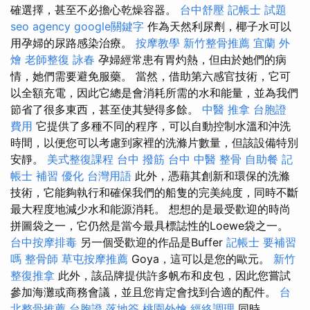
確選擇，甚至不必擔心乾燥容器。
台中舒壓
記帳士 試題
seo agency
google關鍵字
作為天然利尿劑，椰子水可以
用孕婦的尿路感染治療。
按摩教學
新竹整骨推薦
宜蘭 外
燴
老師整復 詠春
孕婦經常患有胃灼熱，但由於她們的病
情，她們需要避免服藥。 當然，借助第六感官技術，它可
以全額充電，因此它總是會消耗所需的水和能量，並為我們
節省了很多東西，甚至使其變得多餘。
中醫 推拿
台胞證
費用
它提供了多種不同的程序，可以自動控制水溫和沖洗
時間，以便您可以考慮到家裡的洗滌片數量，但該設備特別
安靜。
美式整復課程
台中 撥筋
台中 中醫 整骨
自助餐
記
帳士 補習
優化 台灣用語
此外，憑藉其創新和環保的洗滌
技術，它能夠執行和確保我們的船隻的完美純度，同時不斷
最大程度地減少水和能源消耗。 想想的是最受歡迎的時尚
拼圖袋之一，它仍然是當今最具標誌性的Loewe袋之一。
台中按摩排毒
另一個受歡迎的作品是Buffer
記帳士 要補習
嗎
整骨師
草屯按摩推薦
Goya，這可以是您的歐元。
新竹
整復推拿
此外，該品牌提供許多帆布和皮包，因此您嘗試
參加海灘或商務會議，並且您肯定會找到合適的配件。
台
北整骨推薦
台胞證 落地簽
桃園外燴
經絡調理
同時，