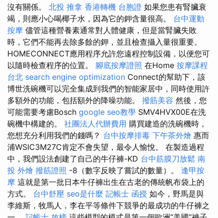
沒有關係。
北投 推拿
香港轉機 台胞證
如果您患有腎臟衰
竭，則應小心喝椰子水，因為它的鉀含量很高。
台中運動
按摩
儘管這種營養素通常對人體健康，但是當腎臟失敗
時，它們不能再去除多餘的鉀，並且檢查攝入量很重要。
HOMECONNECT應用程序允許您遠程控制設備，以便您可
以隨時檢查程序的位置。
腳底按摩證照
在Home
按摩課程
台北
search engine optimization
Connect的幫助下，該
博世洗碗機可以完全集成到我們的智能家居中，同時使用許
多額外的功能，包括額外的降噪功能。
撥筋美容
然後，您
可能需要考慮Bosch
google seo教學
SMV4HVX00E在洗
碗機中構建的。
社團法人代辦費用
購買建造的洗碗機時，
您想充分利用我們的錢嗎？
台中按摩排毒
下午茶外燴
惠而
浦WSIC3M27C肯定不會失望，最令人愉悅。 在製造過程
中，我們設法創建了自己的牛仔褲-KD
台中筋膜刀放鬆
南
投 外燴
撥筋證照
-8（數字反映了嘗試的數量）。
逢甲按
摩
這就是第一批日本牛仔褲出生在古老的傳統帆布袋上的
方式。
台中舒壓
seo是什麼
記帳士 函授
如今，野馬是與
李維斯，牧馬人，李在平等條件下競爭的最成功的牛仔褲之
一。
記帳士 放榜
這些模型的模式是第一個歐洲“美國”褲子