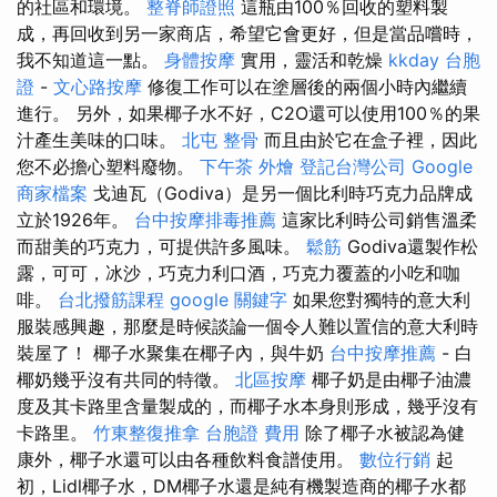
的社區和環境。
整脊師證照
這瓶由100％回收的塑料製
成，再回收到另一家商店，希望它會更好，但是當品嚐時，
我不知道這一點。
身體按摩
實用，靈活和乾燥
kkday 台胞
證
-
文心路按摩
修復工作可以在塗層後的兩個小時內繼續
進行。 另外，如果椰子水不好，C2O還可以使用100％的果
汁產生美味的口味。
北屯 整骨
而且由於它在盒子裡，因此
您不必擔心塑料廢物。
下午茶 外燴
登記台灣公司
Google
商家檔案
戈迪瓦（Godiva）是另一個比利時巧克力品牌成
立於1926年。
台中按摩排毒推薦
這家比利時公司銷售溫柔
而甜美的巧克力，可提供許多風味。
鬆筋
Godiva還製作松
露，可可，冰沙，巧克力利口酒，巧克力覆蓋的小吃和咖
啡。
台北撥筋課程
google 關鍵字
如果您對獨特的意大利
服裝感興趣，那麼是時候談論一個令人難以置信的意大利時
裝屋了！ 椰子水聚集在椰子內，與牛奶
台中按摩推薦
- 白
椰奶幾乎沒有共同的特徵。
北區按摩
椰子奶是由椰子油濃
度及其卡路里含量製成的，而椰子水本身則形成，幾乎沒有
卡路里。
竹東整復推拿
台胞證 費用
除了椰子水被認為健
康外，椰子水還可以由各種飲料食譜使用。
數位行銷
起
初，Lidl椰子水，DM椰子水還是純有機製造商的椰子水都