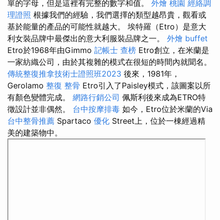
單的字母，但是這裡有完整的數字和值。
外燴 桃園
經絡調
理證照
根據我們的經驗，我們選擇的類型越昂貴，觀看或
基於能量的產品的可能性就越大。 埃特羅（Etro）是意大
利女裝品牌中最傑出的意大利服裝品牌之一。
外燴 buffet
Etro於1968年由Gimmo
記帳士 查榜
Etro創立，在米蘭是
一家紡織公司，由於其複雜的模式在很短的時間內就聞名。
傳統整復推拿技術士證照班2023
後來，1981年，
Gerolamo
整復 整骨
Etro引入了Paisley模式，該圖案以所
有顏色變體完成。
網路行銷公司
佩斯利後來成為ETRO特
徵設計並非偶然。
台中按摩排毒
如今，Etro位於米蘭的Via
台中整骨推薦
Spartaco
優化
Street上，位於一棟經過精
美的建築物中。