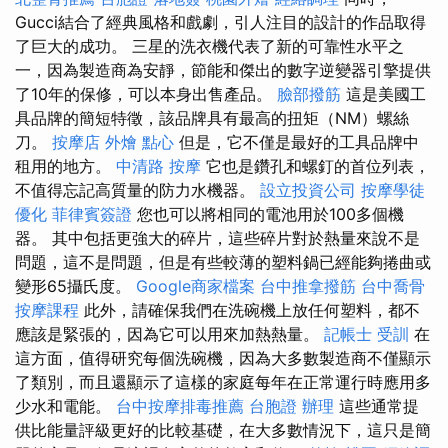
Gucci結合了經典風格和戲劇，引人注目的設計的作品取得
了巨大的成功。 三星的洗衣機代表了新的可靠性水平之
一，因為製造商為安靜，節能和傑出的數字逆變器引擎提供
了10年的保修，可以本身出售產品。
臉部撥筋
這是美國工
具品牌的簡短特徵，該品牌具有最高的扭矩（NM）螺絲
刀。
按摩店
外燴 點心
但是，它不僅是最好的工具品牌中
租用的地方。
中清路 按摩
它也是鑽孔和螺釘的首位列表，
不值得忘記高質量的防力水機器。
設立投資公司
按摩學徒
優化
菲律賓簽證
您也可以將相同的電池用於100多個機
器。 其中包括更強大的碎片，這些碎片對於熱量來說不是
問題，這不是問題，但是有些較薄的塑料鍋已經能夠捲曲或
變形65攝氏度。
Google商家檔案
台中推拿撥筋
台中喬骨
按摩課程
此外，請確保我們在洗碗機上放任何塑料，都不
應該是緊張的，因為它可以用來加熱熱量。
記帳士 受訓
在
這方面，值得研究每個洗碗機​​，因為大多數製造商不僅顯示
了類別，而且還顯示了這樣的家庭每年在正常運行時應用多
少水和電能。
台中按摩排毒推薦
台胞證 辦理
這些通常提
供比能量評級更好的比較基礎，在大多數情況下，這只是簡