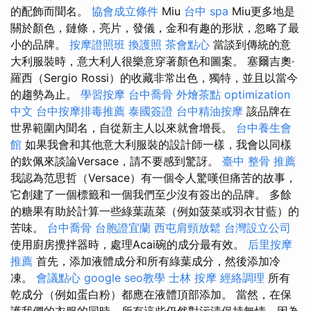
的配飾而聞名。
協會成立條件
Miu
台中 spa
Miu更多地是
關於顏色，鏈條，亮片，發儀，金和有趣的形狀，忽略了最
小的品牌。
按摩證照班
換護照
茶會點心
當談到傳統的意
大利服裝時，意大利人很樂意穿著顏色和圖案。 塞爾吉奧·
羅西（Sergio Rossi）的收藏非常出色，獨特，並且以當今
的趨勢為止。
學習按摩
台中喬骨
外燴茶點
optimization
中文
台中按摩排毒推薦
泰國簽證
台中精油按摩
該品牌在
世界範圍內聞名，自從新主人以來就會增長。
台中養生會
館
如果我會和其他意大利服裝的設計師一樣，我會以同樣
的欽佩來談論Versace，請不要感到驚訝。
臺中 整骨 推薦
我認為范思哲（Versace）有一個令人驚嘆但痛苦的故事，
它創建了一個標籤和一個我們至少沒有簽出的品牌。 多餘
的糖果有助於計算一些綠葉蔬菜（例如菠菜或羽衣甘藍）的
苦味。
台中喬骨
台胞證宜蘭
西屯肩頸放鬆
台灣設立公司
使用廚房攪拌器時，處理Acai碗的成分最有效。
后里按摩
推薦
首先，添加液體成分和所有綠葉成分，然後添加冷
凍。
會議點心
google seo教學
士林 按摩
經絡調理
所有
乾成分（例如蛋白粉）都應在液體頂部添加。 當然，在保
護我們的衣服的同時，所有這些仍然對污漬保持無情，因為