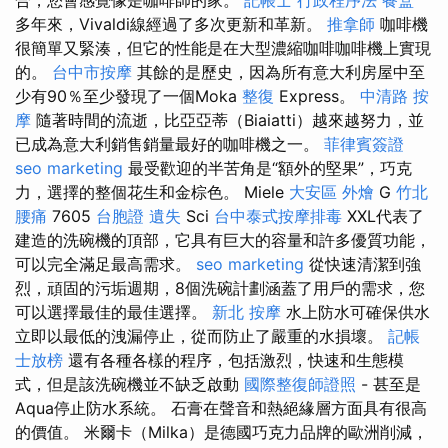
多年來，Vivaldi線經過了多次更新和革新。
推拿師
咖啡機
很簡單又緊湊，但它的性能是在大型濃縮咖啡咖啡機上實現
的。
台中市按摩
其餘的是歷史，因為所有意大利房屋中至
少有90％至少發現了一個Moka
整復
Express。
中清路 按
摩
隨著時間的流逝，比亞亞蒂（Biaiatti）越來越努力，並
已成為意大利銷售銷量最好的咖啡機之一。
菲律賓簽證
seo marketing
最受歡迎的半苦角是“額外的堅果”，巧克
力，選擇的整個花生和金棕色。 Miele
大安區 外燴
G
竹北
腰痛
7605
台胞證 遺失
Sci
台中泰式按摩排毒
XXL代表了
建造的洗碗機的頂部，它具有巨大的容量和許多優質功能，
可以完全滿足最高需求。
seo marketing
從快速清潔到強
烈，頑固的污垢週期，8個洗碗計劃涵蓋了用戶的需求，您
可以選擇最佳的最佳選擇。
新北 按摩
水上防水可確保供水
立即以最低的洩漏停止，從而防止了嚴重的水損壞。
記帳
士放榜
還有各種各樣的程序，包括激烈，快速和生態模
式，但是該洗碗機並不缺乏啟動
國際整復師證照
- 甚至是
Aqua停止防水系統。 石膏在聲音和熱絕緣層方面具有很高
的價值。 米爾卡（Milka）是德國巧克力品牌的歐洲削減，