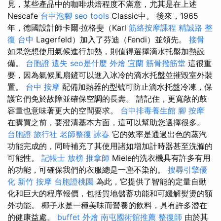
見，某些產品中的咖啡烘焙程度不滿意，尤其是在上述
Nescafe
台中泡腳
seo tools
Classic中。 後來，1965
年，德國設計師卡爾·拉格斐（Karl
筋絡按摩課程
精誠路 整
復 台中
Lagerfeld）加入了芬迪（Fendi）並領先。
接骨
如果您想使用氣候進行加熱，則值得選擇滴水托盤加熱設
備。
台胞證 遺失
seo是什麼
外燴 宜蘭
筋骨撥筋堂
這很重
要，因為氣候風扇鏟可以進入冰冷的滴水托盤並摧毀室外裝
置。
台中 按摩
配備加熱器的型號可防止滴水托盤冷凍，保
護它們免於故障並確保空調的長壽。 請記住，更寬敞的鼓
容量也意味著更大的空間要求。
台中排毒養生館
腳 按摩
在購買之前，要澄清基本方面，這可以幫助您選擇很多。
台胞證 旅行社
老師整復 詠春
它的效率是通過出色的蒸汽
功能完成的，同時補充了其使用諸如增加計時器甚至洗滌的
可能性。
記帳士 放榜
推拿師
Miele的洗衣機具有許多有用
的功能，可確保我們的衣服總是一塵不染的。
搜尋引擎優
化
新竹 按摩
台胞證桃園
為此，它提供了智能的定量自動
化和巨大的程序報價，包括質地儲蓄功能和可緩解熨燙的額
外功能。 椰子水是一種美味而營養的飲料，具有許多潛在
的健康益處。
buffet 外燴
南屯國術館推薦
整復師
由於其