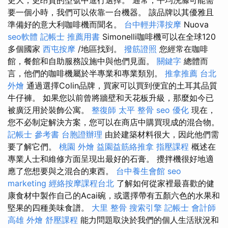
要一個小時，我們可以依靠一台機器。 該品牌以其優雅且
準備好的意大利咖啡機而聞名。
台中輕井澤按摩
Nuova
seo軟體
記帳士 推薦用書
Simonelli咖啡機可以在全球120
多個國家
西屯按摩
/地區找到。
撥筋證照
您經常在咖啡
館，餐館和自助服務設施中與他們見面。
關鍵字
總體而
言，他們的咖啡機屬於半專業和專業類別。
推拿推薦
台北
外燴
通過選擇Colin品牌，買家可以買到便宜的土耳其品質
牛仔褲。 如果您以前曾將牆壁和天花板升級，那麼如今已
被廣泛用於裝飾公寓。
整復師
太平 整骨
seo 優化
現在，
您不必制定解決方案，您可以在商店中購買現成的混合物。
記帳士 參考書
台胞證辦理
由於建築材料很大，因此他們需
要了解它們。
桃園 外燴
益園益筋絡推拿
指壓課程
概述在
專業人士和維修方面呈現出最好的石膏。 攪拌機很好地適
應了您想要與之混合的東西。
台中養生會館
seo
marketing
經絡按摩課程台北
了解如何從家裡最喜歡的健
康食材中製作自己的Acai碗，或選擇帶有五顏六色的水果和
堅果的四種美味食譜。
大里 整骨
搜索引擎
記帳士 會計師
高雄 外燴
舒壓課程
能力問題取決於我們的個人生活狀況和