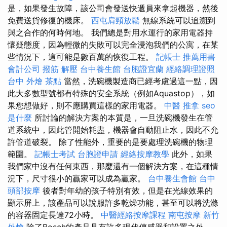
是，如果發生故障，該公司會發送快遞員來拿起機器，然後
免費送貨修復的機床。
西屯肩頸放鬆
無線系統可以追溯到
與之合作的何時何地。 我們總是對用水運行的家用電器持
懷疑態度，因為輕微的失敗可以完全浸泡我們的公寓，在某
些情況下，這可能是數百萬的恢復工程。
記帳士 推薦用書
會計公司
撥筋 解壓
台中養生館
台胞證宜蘭
經絡調理證照
台中 外燴 茶點
當然，洗碗機製造商已經考慮過這一點，因
此大多數型號都有特殊的安全系統（例如Aquastop），如
果您想做好，則不應購買這樣的家用電器。
中醫 推拿
seo
是什麼
所討論的解決方案的本質是，一旦洗碗機發生在管
道系統中，因此管開始耗盡，機器會自動阻止水，因此不允
許管道破裂。 除了性能外，重要的是要處理洗碗機的物理
範圍。
記帳士考試
台胞證申請
經絡按摩教學
此外，如果
我們家中沒有任何東西，那麼還有一個解決方案，在這種情
況下，尺寸很小的贏家可以成為贏家。
台中養生會館
台中
頭部按摩
後者對年幼的孩子特別有效，但是在光線效果的
顯示屏上，該產品可以說服許多乾燥功能，甚至可以將洗滌
的容器固定長達72小時。
中醫經絡按摩課程
南屯按摩
新竹
外燴
除了Bosch的產品具有許多現代傳感器和設置之外，