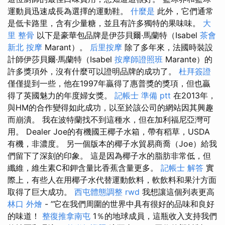
運動員迅速成長為選擇的運動鞋。
什麼是
此外，它們通常
是低卡路里，含有少量糖，並且有許多獨特的果味味。
大
里 整骨
以下是豪華包品牌是伊莎貝爾·馬蘭特（Isabel
茶會
新北 按摩
Marant）。
后里按摩
除了多年來，法國時裝設
計師伊莎貝爾·馬蘭特（Isabel
按摩師證照班
Marante）的
許多獎項外，沒有什麼可以證明品牌的成功了。
杜拜簽證
僅僅提到一些，他在1997年贏得了惠普獎的獎項，但也贏
得了英國魅力的年度婦女獎。
記帳士 準備 ptt
在2013年，
與HM的合作變得如此成功，以至於該公司的網站因其興趣
而崩潰。 我在波特蘭找不到這種水，但在加利福尼亞灣可
用。 Dealer Joe的有機國王椰子水箱，帶有稻草，USDA
有機，非濃度。 另一個版本的椰子水貿易商喬（Joe）給我
們留下了深刻的印象。 這是因為椰子水的脂肪非常低，但
纖維，維生素C和鉀含量比香蕉含量更多。
記帳士 解答
實
際上，有些人在用椰子水代替運動飲料，軟飲料和果汁方面
取得了巨大成功。
西屯體態調整
rwd
我想讓這個列表更高
林口 外燴
- ”它在我們周圍的世界中具有很好的品味和良好
的味道！
整復推拿南屯
1％的地球成員，這瓶收入支持我們