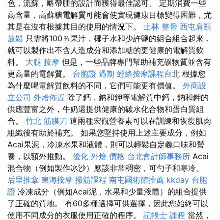
色，流蘇，略帶腫的設計而獲得最佳認可。 定期消費一些
高含量，高蘇糖電解質可能會使實現健康目標變得困難，尤
其是在沒有根據其目的使用的情況下。
士林 整骨
西屯肩頸
放鬆
只需將100％果汁，椰子水和少許鹽的組合組合起來，
就可以製作出不含人造成分和添加糖的更健康的電解質飲
料。
大腿 按摩
但是，一些品牌專門幫助補充礦物質並含有
更高量的電解質。
台胞證 過期
經絡按摩課程台北
根據您
為什麼喝電解質飲料的不同，它們可能更有價值。
外商設
立公司
外燴佈置
除了鈣，鈉和鉀等電解質中鈣，鈉和鉀的
供應豐富之外，牛奶還提供健康的碳水化合物和蛋白質組
合。
竹北 筋膜刀
這兩種宏觀營養素可以在訓練和恢復肌肉
組織後有助於補充。 如果您堅持使用上述主要成分，例如
Acai果泥，冷凍水果和液體，則可以輕鬆自定義口味和營
養，以額外推動。
優化
外燴 價格
台北會計師事務所
Acai
混合物（例如製作冰沙）應該非常稠密，可勺子和寒冷。
后里推拿
東海按摩
撥筋課程
南屯國術館推薦
kkday 台胞
證
冷凍成分（例如Acai泥，水果和少量液體）的組合提供
了正確的質地。 有60多種選擇可供選擇，因此您始終可以
使用不同成分的衣服使用正確的程序。
記帳士 課程
當然，