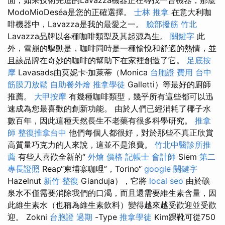
ModoMioDeséa是您的正確選擇。
士林 推拿
在意大利咖
啡機器中，Lavazza是我的最愛之一。
臉部撥筋 竹北
Lavazza品牌以各種咖啡類型及其起源為生。
關鍵字
此
外，雪崩的驅動是，咖啡同時是一種愉悅和舒適的熱情，並
且該品牌在奇妙的咖啡的幫助下在家裡創造了它。
足底按
摩
Lavasads由莫妮卡·加萊蒂（Monica
台胞證 費用
台中
筋膜刀放鬆
自助餐外燴
推拿學徒
Galletti）等最好的廚師
推薦。
大甲按摩
有幾種咖啡類型，幾乎所有這些都可以迅
速成為您最喜歡的創新功能。 由於人們已經消耗了椰子水
數百年，因此這種天然長生不老藥有很多科學研究。
推拿
師
整復推拿台中
他們每個人都很好，對於那些不真正欣賞
高質量巧克力的人來說，這並不是浪費。
竹北中醫診所推
薦
有些人喜歡全新的“
外燴 價格
記帳士 會計師
Siem
第二
專長證照
Reap“柬埔寨咖哩”，Torino“
google 關鍵字
Hazelnut
新竹 整復
Gianduja），它將
local seo
由於礦
泉水不僅需要消除我們的口渴，而且還需要維生素含量，因
此維生素水（也稱為維生素飲料）變得越來越受歡迎並受歡
迎。 Zokni
台胞證 過期
-Type
推拿學徒
Kim踝靴可從750