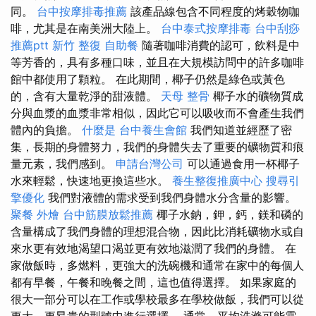
同。
台中按摩排毒推薦
該產品線包含不同程度的烤穀物咖
啡，尤其是在南美洲大陸上。
台中泰式按摩排毒
台中刮痧
推薦ptt
新竹 整復
自助餐
隨著咖啡消費的認可，飲料是中
等芳香的，具有多種口味，並且在大規模訪問中的許多咖啡
館中都使用了顆粒。 在此期間，椰子仍然是綠色或黃色
的，含有大量乾淨的甜液體。
天母 整骨
椰子水的礦物質成
分與血漿的血漿非常相似，因此它可以吸收而不會產生我們
體內的負擔。
什麼是
台中養生會館
我們知道並經歷了密
集，長期的身體努力，我們的身體失去了重要的礦物質和痕
量元素，我們感到。
申請台灣公司
可以通過食用一杯椰子
水來輕鬆，快速地更換這些水。
養生整復推廣中心
搜尋引
擎優化
我們對液體的需求受到我們身體水分含量的影響。
聚餐 外燴
台中筋膜放鬆推薦
椰子水鈉，鉀，鈣，鎂和磷的
含量構成了我們身體的理想混合物，因此比消耗礦物水或自
來水更有效地渴望口渴並更有效地滋潤了我們的身體。 在
家做飯時，多燃料，更強大的洗碗機和通常在家中的每個人
都有早餐，午餐和晚餐之間，這也值得選擇。 如果家庭的
很大一部分可以在工作或學校最多在學校做飯，我們可以從
更大，更昂貴的型號中進行選擇。 通常，平均洗滌可能需