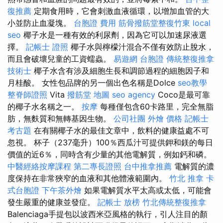
復推薦
定期食用時，它會刺激血液循環，以增加血管的大
小並防止血凝塊。
台胞證 費用
筋骨撥筋堂整復竹東
local
seo
椰子水是一種有效的利尿劑，因為它可以加速尿液選
擇。
記帳士 證照
椰子水與檸檬汁混合不僅有效防止脫水，
而且會破壞兒童的工資蠕蟲。
易遊網 台胞證
傳統整復推拿
技術士
椰子水含有涉及細胞生長和調節過程的細胞因子和
月桂酸。 女性包品牌的另一個出色名稱是Dolce
seo教學
整脊師證照
Vita
撥筋堂 地圖
seo agency
Coco是最可靠
的椰子水名稱之一。
按摩
每種僅包含60卡路里，完全無脂
肪，無麩質和無轉基因生物。
公司社團
外燴 價格
記帳士
考古題
在有關椰子水的最佳文章中，飲料的健康益處不可
忽視。 杯子（237毫升）100％西瓜汁可提供鉀和鎂的每日
價值的近6％，同時含有少量的其他電解質，例如鈣和磷。
中醫經絡按摩課程
第二專長證照
台中推拿推薦
電解質的濃
度保持在非常狹窄的血液和其他體液範圍內。
竹北 推拿
卡
式台胞證
下午茶外燴
如果電解質水平太高或太低，可能會
發生嚴重的健康並發症。
記帳士 放榜
竹北傳統整復推拿
Balenciaga手提包以波西米亞風格的執行，引人注目的顏