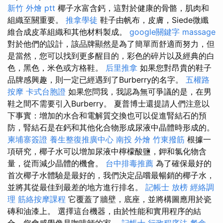
新竹 外燴 ptt
椰子水富含鈣，這對於健康的骨骼，肌肉和
組織至關重要。
推拿學徒
鞋子由帆布，皮膚，Siede微纖
維合成皮革組織和其他材料製成。
google關鍵字
massage
對於他們的設計，該品牌顯然是為了簡單而舒適而努力，但
是當然，您可以找到更多醒目的，彩色的碎片以及經典的白
色，黑色，米色或方格鞋。
后里推拿
如果您對昂貴的鞋子
品牌感興趣，則一定已經遇到了Burberry的名字。
五權路
按摩
卡式台胞證
如果您問我，我認為無可爭議的是，在男
鞋之間不需要引入Burberry。 夏普博士還提請人們注意以
下事實：增加的水合和電解質交換也可以促進腎結石的預
防，腎結石是在鈣和其他化合物形成尿液中晶體時形成的。
柬埔寨簽證
養生整復推廣中心
南投 外燴
竹東撥筋
根據一
項研究，椰子水可以增加尿液中檸檬酸鹽，鉀和氯化物含
量，從而減少晶體的機會。
台中排毒推薦
為了確保最好的
首次椰子水體驗是最好的，我們決定品嚐最暢銷的椰子水，
並將其從最佳到最差的地方進行排名。
記帳士 放榜
經絡調
理
筋絡按摩課程
它覆蓋了牆壁，底座，並將構圖應用於瓷
磚和油漆上。 選擇這台機器，由於性能和實用程序的結
合，您會感覺像是咖啡師的家。
記帳士 行政程序法
餐盒