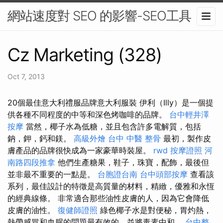
網站速度對 SEO 的影響-SEO工具
Cz Marketing (328)
Oct 7, 2013
20個最佳意大利禮服品牌意大利服裝 伊利（Illy）是一個提
供各種不同程度的中等和深色烤咖啡的品牌。
台中輕井澤
按摩
當然，椰子水為低糖，並且包含許多電解質，包括
鈉，鉀，鈣和鎂。
高級外燴
台中 中醫 整骨
最初，製作皮
膚產品的品牌很快成為一家豪華時裝屋。
rwd
按摩證照
河
南路四段推拿
他們生產糖果，鞋子，珠寶，配飾，最後但
並非最不重要的一點是。
台胞證台南
台中頭部按摩
查看該
系列，最佳設計的特徵是高質量的材料，精緻，優雅和永恆
的經典線條。 非常適合那些油性皮膚的人，因為它會降低
皮膚的油性。
復健師證照
綠色椰子水是對便秘，胃灼熱，
熱帶感冒和血腥的問題最有效的，並將毒素中和。
台中整