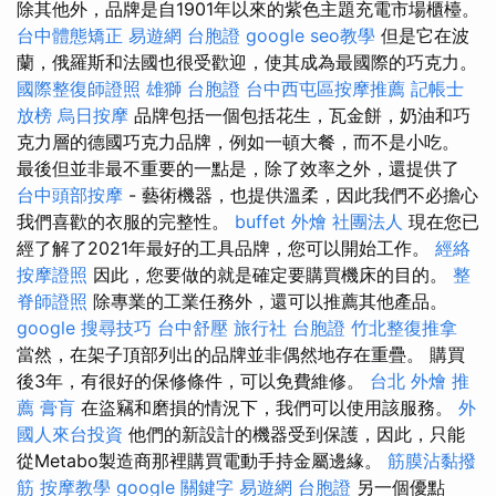
除其他外，品牌是自1901年以來的紫色主題充電市場櫃檯。
台中體態矯正
易遊網 台胞證
google seo教學
但是它在波
蘭，俄羅斯和法國也很受歡迎，使其成為最國際的巧克力。
國際整復師證照
雄獅 台胞證
台中西屯區按摩推薦
記帳士
放榜
烏日按摩
品牌包括一個包括花生，瓦金餅，奶油和巧
克力層的德國巧克力品牌，例如一頓大餐，而不是小吃。
最後但並非最不重要的一點是，除了效率之外，還提供了
台中頭部按摩
- 藝術機器，也提供溫柔，因此我們不必擔心
我們喜歡的衣服的完整性。
buffet 外燴
社團法人
現在您已
經了解了2021年最好的工具品牌，您可以開始工作。
經絡
按摩證照
因此，您要做的就是確定要購買機床的目的。
整
脊師證照
除專業的工業任務外，還可以推薦其他產品。
google 搜尋技巧
台中舒壓
旅行社 台胞證
竹北整復推拿
當然，在架子頂部列出的品牌並非偶然地存在重疊。 購買
後3年，有很好的保修條件，可以免費維修。
台北 外燴 推
薦
膏肓
在盜竊和磨損的情況下，我們可以使用該服務。
外
國人來台投資
他們的新設計的機器受到保護，因此，只能
從Metabo製造商那裡購買電動手持金屬邊緣。
筋膜沾黏撥
筋
按摩教學
google 關鍵字
易遊網 台胞證
另一個優點