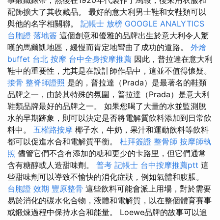
配飾擴大了其收藏品。 最好的意大利男士鞋和女鞋類可以
與他的名字相關聯。
記帳士 放榜
GOOGLE ANALYTICS
台胞證 落地簽
這個創意和優雅的品牌出生於意大利令人驚
嘆的馬爾凱地區，緩慢而肯定地彎曲了成功的道路。
外燴
buffet
台北 按摩
台中全身按摩推薦
因此，普拉達在意大利
鞋中的重要性，尤其是在設計師作品中，這並不值得懷疑。
接骨
整脊師證照
是的，普拉達（Prada）是最著名的鞋類
品牌之一，由於其特殊的氛圍，普拉達（Prada）是意大利
鞋類品牌最好的品牌之一。 如果您喝了大量的水並監測脫
水的早期跡象，則可以決定是否將電解質飲料添加到日常飲
料中。
五權路按摩
椰子水，牛奶，果汁和運動飲料等飲料
都可以促進水合和電解質平衡。
杜拜簽證
整骨師
按摩師執
照
儘管它們不含有添加的糖和更少的卡路里，但它們通常
含有糖醇或人造甜味劑。
普考 記帳士
台中按摩推薦ptt
這
些甜味劑可以導致不愉快的消化症狀，例如氣體和腹脹。
台胞證 效期
豐原整骨
這些飲料可能會派上用場，對於需要
易於消化的碳水化合物，液體和電解質，以在整個體育賽事
或鍛煉過程中保持水合和能量。 Loewe品牌的故事可以追