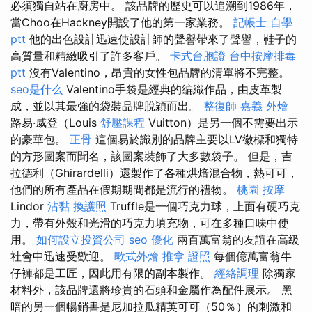
必須獨自站在廚房中。 該品牌的歷史可以追溯到1986年，
當Choo在Hackney開設了他的第一家業務。
記帳士 自學
ptt
他的出色設計迅速使設計師的聲譽帶來了聲譽，鞋子的
高質量和精緻吸引了許多客戶。
卡式台胞證
台中按摩排毒
ptt
沒有Valentino，昂貴的女性包品牌的清單將不完整。
seo是什么
Valentino手袋是經典的編織作品，由皮革製
成，並以其最強的袋裝品牌脫穎而出。
整復師
嘉義 外燴
路易·威登（Louis
舒壓課程
Vuitton）是另一個不需要出示
的豪華包。
正骨
這個易於識別的品牌主要以LV徽標和獨特
的方形圖案而聞名，該圖案裝飾了大多數袋子。 但是，吉
拉德利（Ghirardelli）還製作了各種烘焙混合物，熱可可，
他們的所有產品在假期期間都是流行的禮物。
桃園 按摩
Lindor
沾黏
換護照
Truffle是一個巧克力球，上面有硬巧克
力，帶有外殼和光滑的巧克力填充物，可在多種口味中使
用。
如何設立投資公司
seo 優化
兩百萬富翁的友誼在高級
社會中迅速受歡迎。
歐式外燴
推拿 證照
每個億萬富翁牛
仔褲都是工匠，因此用有限的副本製作。
經絡調理
除獨家
材料外，該品牌還將珍貴的石頭和金屬作為配件展示。 黑
暗的另一個暢銷書是尼加拉瓜精英可可（50％）的刺激和