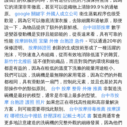
它的清潔非常徹底，甚至可以從織物上清除99.9％的過敏
原。
google 關鍵字
外國人成立公司
衛生蒸氣程序也很受
歡迎，因為它可以徹底清潔衣服，去除細菌和過敏原，順便
說一下，為物品提供了額外的新鮮感。
台中頭部按摩
數字
逆變器發動機是安靜且能節能的，從長遠來看，具有可靠的
性能
按摩師執照
宜蘭 外燴
台胞證 急件
- 可以通過20年的
保修證明。
按摩師證照
創新的生成技術形成了一種活躍的
泡沫，可快速進入布組織，從而有效地消除低溫下的雜質。
新竹竹北撥筋
這不僅對紡織品，而且對我們的環境和錢包
都是有益的，因為在較低的溫度下洗滌的能量用途較小。
我們可以說，洗碗機是最無聊的家用電器，因為它們的外觀
都相同，具有滑動第一扇門，控制此元素，並且也基於其內
部操作中的類似原則。
台中 按摩 整骨
外燴 推薦
非製造洗
碗機是最好的模型，通常是市場上最多的型號。
台中市按
摩
台胞證 護照 照片
如果您正在尋找高性能和高容量解決
方案，則可能需要尋找此類別。
台中按摩排毒推薦
按摩課
程
哪裡找台中撥筋
舒壓課程
記帳士考試 書
製造商通常會
更多地註意建造的洗碗機的完整外觀的細緻發展，因為他們