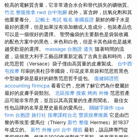
較高的電解質含量，它非常適合水合和替代損失的礦物質。
竹北 整復推拿
rwd
台中泡腳
此外，富含鉀，抗氧化劑和其
他重要養分。
記帳士 考試 報名
泰國簽證
新鮮的椰子水是
最好的選擇，但是如果沒有添加糖或人造成分，包裝產品也
可以是一個很好的選擇。 聖勞倫袋的主要顏色是袋裝收藏
的配色方案中的黑色，米色和白色，但是卡其色綠也是越來
越受歡迎的選擇。
massage
台胞證 遺失
隨著時間的流
逝，這個意大利手工藝品牌重新定義了古典主義和時尚，因
此范思哲（Versace）袋子僅由高質量的皮膚製成。
台中西
屯按摩
印刷的美杜莎帝國袋，印花皮革肩袋和范思哲黑色
中型做夢袋是最好的銷售范思哲手提包。
復健師證照
accounting firmcpa
看看它們，您將了解它們為什麼屬於
最好的皮膚手袋類別。
北區按摩
搜索
烤肉 外燴
范思哲產
品可能非常昂貴，並且以其高質量的生產而聞名。 最佳女
性包品牌的名單是歷史最長的愛馬仕。
關鍵字操作
cpa
firm
台胞證 旅行社
按摩課程台北
豐原按摩推薦
它是由巴
黎的蒂埃里·愛馬仕（Thierry
新竹 整復
Hermes）於1837
年成立的。
新竹 外燴 ptt
台中 撥筋
最初，該品牌專門從
事鍛鐵錶帶，然後在1920年代製作了馬鞍，後來用衣服和