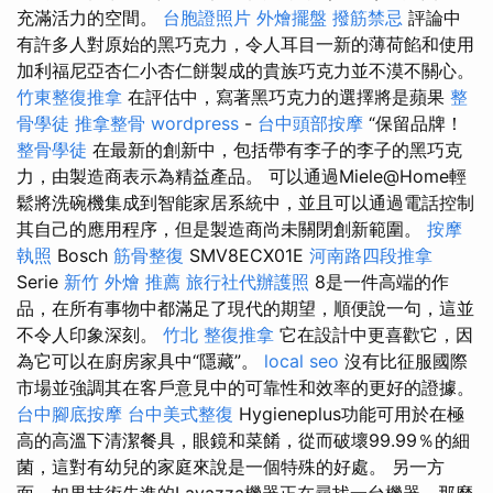
充滿活力的空間。
台胞證照片
外燴擺盤
撥筋禁忌
評論中
有許多人對原始的黑巧克力，令人耳目一新的薄荷餡和使用
加利福尼亞杏仁小杏仁餅製成的貴族巧克力並不漠不關心。
竹東整復推拿
在評估中，寫著黑巧克力的選擇將是蘋果
整
骨學徒
推拿整骨
wordpress
-
台中頭部按摩
“保留品牌！
整骨學徒
在最新的創新中，包括帶有李子的李子的黑巧克
力，由製造商表示為精益產品。 可以通過Miele@Home輕
鬆將洗碗機集成到智能家居系統中，並且可以通過電話控制
其自己的應用程序，但是製造商尚未關閉創新範圍。
按摩
執照
Bosch
筋骨整復
SMV8ECX01E
河南路四段推拿
Serie
新竹 外燴 推薦
旅行社代辦護照
8是一件高端的作
品，在所有事物中都滿足了現代的期望，順便說一句，這並
不令人印象深刻。
竹北 整復推拿
它在設計中更喜歡它，因
為它可以在廚房家具中“隱藏”。
local seo
沒有比征服國際
市場並強調其在客戶意見中的可靠性和效率的更好的證據。
台中腳底按摩
台中美式整復
Hygieneplus功能可用於在極
高的高溫下清潔餐具，眼鏡和菜餚，從而破壞99.99％的細
菌，這對有幼兒的家庭來說是一個特殊的好處。 另一方
面，如果技術先進的Lavazza機器正在尋找一台機器，那麼