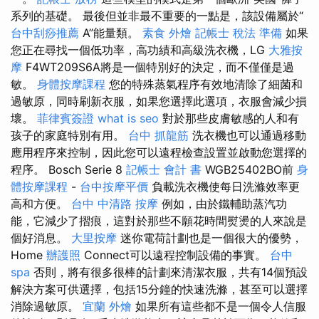
系列的基礎。 最後但並非最不重要的一點是，該設備屬於“
台中刮痧推薦
A”能量類。
素食 外燴
記帳士 稅法 準備
如果
您正在尋找一個低功率，高功績和高級洗衣機，LG
大雅按
摩
F4WT209S6A將是一個特別好的決定，而不僅僅是過
敏。
身體按摩課程
您的特殊蒸氣程序有效地清除了細菌和
過敏原，同時刷新衣服，如果您選擇此選項，衣服會減少損
壞。
菲律賓簽證
what is seo
對於那些皮膚敏感的人和有
孩子的家庭特別有用。
台中 抓龍筋
洗衣機也可以通過移動
應用程序來控制，因此您可以遠程檢查設置並啟動您選擇的
程序。 Bosch Serie 8
記帳士 會計 書
WGB25402BO前
身
體按摩課程
-
台中按摩平價
負載洗衣機使每日洗滌效率更
高和方便。
台中 中清路 按摩
例如，由於鐵輔助蒸汽功
能，它減少了摺痕，這對於那些不願花時間熨燙的人來說是
個好消息。
大里按摩
迷你電荷計劃也是一個很大的優勢，
Home
辦護照
Connect可以遠程控制設備的事實。
台中
spa
否則，將有很多很棒的計劃來清潔衣服，共有14個預設
解決方案可供選擇，包括15分鐘的快速洗滌，甚至可以選擇
消除過敏原。
宜蘭 外燴
如果所有這些都不是一個令人信服