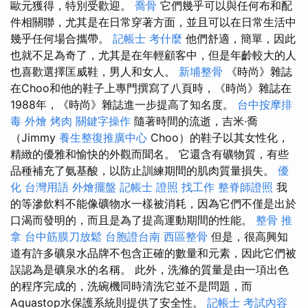
歐元獲得，特別受歡迎。
喬骨
它們幾乎可以與任何布和配
件相關聯，尤其是在日常穿著方面，並且可以在日常生活中
幾乎任何場合攜帶。
記帳士 考什麼
他們舒適，簡單，因此
也就不足為奇了，尤其是在年輕顧客中，但是年齡較大的人
也喜歡選擇匡威鞋，男人和女人。
新埔整骨
《時尚》雜誌
在Choo和他的鞋子上專門撰寫了八頁時，《時尚》雜誌在
1988年，《時尚》雜誌進一步提高了知名度。
台中按摩排
毒
外燴 烤肉
關鍵字操作
隨著時間的流逝，吉米·喬
（Jimmy
養生整復推廣中心
Choo）的鞋子以其女性化，
精緻的優雅和愉快的外觀而聞名。 它還含有礦物質，有些
品種補充了氨基酸，以防止訓練期間的肌肉質量損失。
優
化 台灣用語
外燴擺盤
記帳士 證照 找工作
整脊師證照
我
的等滲飲料不能像礦物水一樣被消耗，因為它們不僅是出於
口渴而發明的，而且是為了提高運動期間的性能。
整骨 推
拿
台中筋膜刀放鬆
台胞證台南
西區整骨
但是，很高興知
道有許多礦泉水品牌不包含正確的數量和元素，因此它們被
誤認為是礦泉水的名稱。 此外，洗滌的質量是由一項出色
的程序完成的，洗碗機同時清洗它並不是問題，而
Aquastop水保護系統則提供了安全性。
記帳士 考試內容