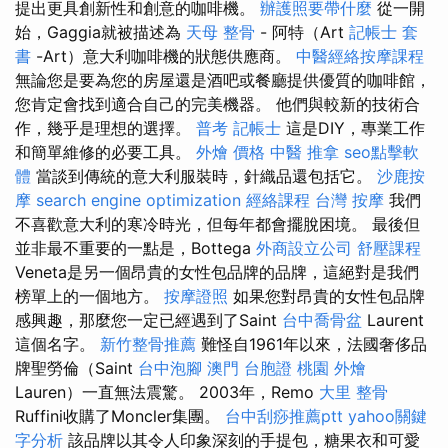
提出更具創新性和創意的咖啡機。
辦護照要帶什麼
從一開
始，Gaggia就被描述為
天母 整骨
- 阿特（Art
記帳士 套
書
-Art）意大利咖啡機的狀態供應商。
中醫經絡按摩課程
無論您是要為您的房屋還是酒吧或餐廳提供優質的咖啡館，
您肯定會找到適合自己的完美機器。 他們與較新的技術合
作，幾乎是理想的選擇。
普考 記帳士
這是DIY，專業工作
和簡單維修的必要工具。
外燴 價格
中醫 推拿
seo點擊軟
體
當談到傳統的意大利服裝時，針織品還包括它。
沙鹿按
摩
search engine optimization
經絡課程
台灣 按摩
我們
不喜歡意大利的寒冷時光，但每年都會擺脫困境。 最後但
並非最不重要的一點是，Bottega
外商設立公司
舒壓課程
Veneta是另一個昂貴的女性包品牌的品牌，這絕對是我們
榜單上的一個地方。
按摩證照
如果您對昂貴的女性包品牌
感興趣，那麼您一定已經遇到了Saint
台中喬骨盆
Laurent
這個名字。
新竹整骨推薦
難怪自1961年以來，法國奢侈品
牌聖勞倫（Saint
台中泡腳
澳門 台胞證
桃園 外燴
Lauren）一直無法震驚。 2003年，Remo
大里 整骨
Ruffini收購了Moncler集團。
台中刮痧推薦ptt
yahoo關鍵
字分析
該品牌以其令人印象深刻的手提包，糖果衣和可愛