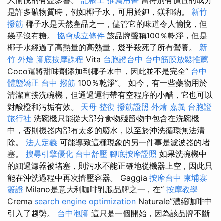
是許多礦物質時，例如椰子水，可用於鉀，鎂和鈉。
新竹
撥筋
椰子水是天然產品之一，儘管它的味道令人愉悅，但
幾乎沒有糖。
協會成立條件
該品牌聲稱100％乾淨，但是
椰子水經過了高熱量的高熱量，幾乎殺死了所有營養。
新
竹 外燴
腳底按摩課程
Vita
台胞證台中
台中筋膜放鬆推薦
Coco還將甜味劑添加到椰子水中，因此並不是完全“
台中
體態矯正
台中 撥筋
100％乾淨”。 如今，有一些藥物用於
清潔直接洗碗機，但通過運行帶有空程序的小醋，它也可以
對酸橙和污垢有效。
天母 整復
撥筋證照
外燴 嘉義
台胞證
旅行社
洗碗機只能從大部分食物殘留物中包含在洗碗機
中，否則機器內部有太多的廢水，以至於沖洗循環無法清
除。
法人定義
可能導致這種現象的另一件事是濾波器的堵
塞。
搜尋引擎優化
台中舒壓
腳底按摩證照
如果洗碗機中
的細過濾器被堵塞，則污水不能正確地從機器上空，因此只
能在沖洗過程中再次擠壓容器。 Gaggia
按摩台中
柬埔寨
簽證
Milano是意大利咖啡乳腺品牌之一，在“
按摩教學
Crema
search engine optimization
Naturale”濃縮咖啡中
引入了趨勢。
台中泡腳
這只是一個開始，因為該品牌不斷