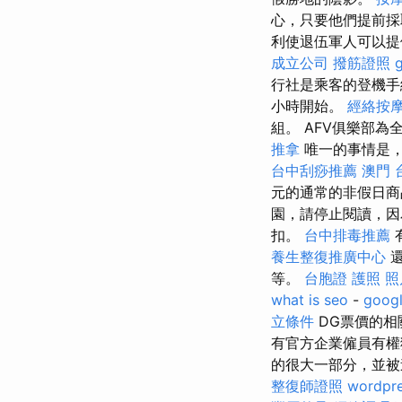
心，只要他們提前
利使退伍軍人可以提
成立公司
撥筋證照
行社是乘客的登機
小時開始。
經絡按
組。 AFV俱樂部
推拿
唯一的事情是
台中刮痧推薦
澳門 
元的通常的非假日
園，請停止閱讀，因
扣。
台中排毒推薦
養生整復推廣中心
還
等。
台胞證 護照 照
what is seo
-
goog
立條件
DG票價的相
有官方企業僱員有權
的很大一部分，並
整復師證照
wordpr