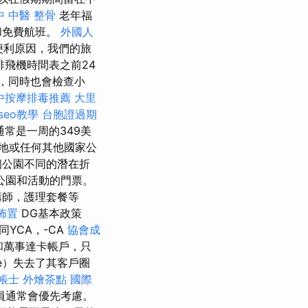
中 中醫 整骨
老年福
和免費航班。
外國人
便利原因，我們的旅
飛機時間表之前24
，同時也會檢查小
中按摩排毒推薦
大里
seo教學
台胞證過期
常是一周的349美
地或任何其他國家公
個公園不同的潛在折
公園和活動的門票。
講師，護理套餐等
佈置
DG基本政策
YCA，-CA
協會成
和萬事達卡帳戶，只
e）失去了其客戶圈
帳士
外燴茶點
國際
員通常會優先考慮。