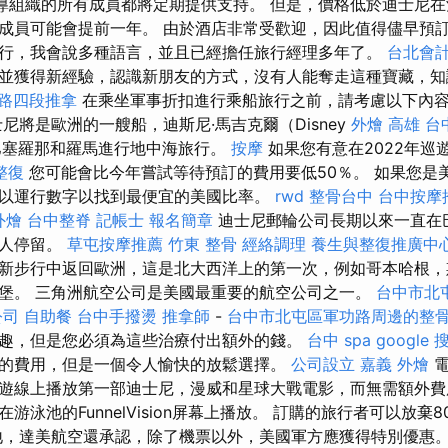
éd倡導組織的所有成員都將定期提供支持。 但是，價格低於迪士尼
成員可能會提前一年。 由於酒店非常受歡迎，因此值得儘早預訂
行，我會說多種語言，並且已經擔任旅行經理多年了。
台北會
並獲得新經驗，認識新朋友的方式，沒有人能奪走這種寶藏，
路四段推拿
在乘坐軍事折扣進行乘船旅行之前，請考慮以下內
尼將是歐洲的一艘船，迪斯尼·馬吉克爾（Disney
外燴 高雄
台
將從巴塞羅那和羅馬進行地中海旅行。
按摩
如果您有意在2022年巡
整復
您可能會比今年嘗試等待預訂的費用要低50％。 如果您是
以運行數字以找到最便宜的美國比率。
rwd
整骨台中
台中按摩
外燴
台中整脊
記帳士 報名簡章
迪士尼郵輪公司長期以來一直在
私人停留。
草屯按摩推薦
竹東 整骨
經絡調理
養生與整復推廣中
新步行中返回歐洲，這是北大西洋上的第一次，例如哥本哈根，
堡。 三角洲航空公司是美國最重要的航空公司之一。
台中市北
公司
自助餐
台中手撥燙
推拿師
-
台中市北屯區軍功路周邊的整
趣，但是您必須為這些治療付出額外的錢。
台中 spa
google
的費用，但是一個令人愉快的放鬆選擇。
公司設立
嘉義 外燴
電
遊線上播放第一部迪士尼，漫威和星球大戰電影，而無需額外
游泳池的FunnelVision屏幕上播放。 訂購的旅行者可以放棄
地，達美航空還承認，除了機票以外，美國軍方應獲得特別優惠。