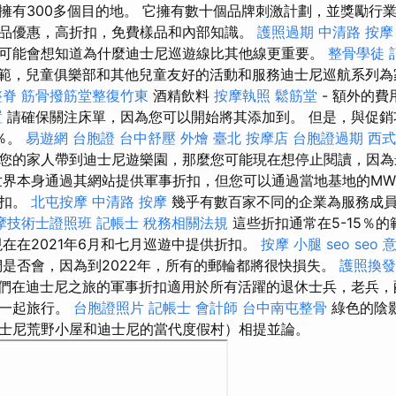
擁有300多個目的地。 它擁有數十個品牌刺激計劃，並獎勵行
品優惠，高折扣，免費樣品和內部知識。
護照過期
中清路 按摩
可能會想知道為什麼迪士尼巡遊線比其他線更重要。
整骨學徒
範，兒童俱樂部和其他兒童友好的活動和服務迪士尼巡航系列為
整脊
筋骨撥筋堂整復竹東
酒精飲料
按摩執照
鬆筋堂
- 額外的
置
請確保關注床單，因為您可以開始將其添加到。 但是，與促銷
％。
易遊網 台胞證
台中舒壓
外燴 臺北
按摩店
台胞證過期
西式
您的家人帶到迪士尼遊樂園，那麼您可能現在想停止閱讀，因
界本身通過其網站提供軍事折扣，但您可以通過當地基地的MW
折扣。
北屯按摩
中清路 按摩
幾乎有數百家不同的企業為服務成
摩技術士證照班
記帳士 稅務相關法規
這些折扣通常在5-15％
現在在2021年6月和七月巡遊中提供折扣。
按摩 小腿
seo
seo 
是否會，因為到2022年，所有的郵輪都將很快損失。
護照換發
們在迪士尼之旅的軍事折扣適用於所有活躍的退休士兵，老兵，
們一起旅行。
台胞證照片
記帳士 會計師
台中南屯整骨
綠色的陰
士尼荒野小屋和迪士尼的當代度假村）相提並論。