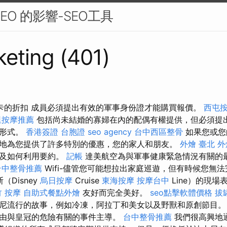
EO 的影響-SEO工具
eting (401)
用卡的折扣 成員必須提出有效的軍事身份證才能購買報價。
西屯
里按摩推薦
包括尚未結婚的寡婦在內的配偶有權提供，但必須提
的形式。
香港簽證 台胞證
seo agency
台中西區整骨
如果您或您
地為您提供了許多特別的優惠，您的家人和朋友。
外燴 臺北
外
以及如何利用要約。
記帳
達美航空為與軍事健康緊急情況有關的
台中整骨推薦
Wifi-儘管您可能想拉出家庭巡遊，但有時候您無法
（Disney
烏日按摩
Cruise
東海按摩
按摩台中
Line）的現場
 按摩
自助式餐點外燴
友好而完全美好。
seo點擊軟體價格
拔
尼流行的故事，例如冷凍，阿拉丁和美女以及野獸和原創節目
由與皇冠的危險有關的事件主導。
台中整骨推薦
我們很高興地通