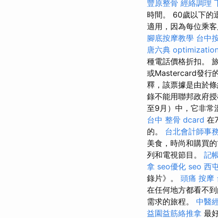
豐原整骨
經絡調理
時間。 60歲以下
適用，因為每位乘客只
腳底按摩教學
台中
唐六典
optimizati
種電話價格折扣。 
或Mastercard發
釋，該票據是由於條
錄不能用聯邦政府
至9月）中，它非常
台中 整骨 dcard
在
的。
台北會計師事
美食，時尚和購買
列和電視節目。
記帳
拿
seo優化
seo
西
錄片》。
頭痛 按摩
在任何地方都看不到
需求的旅程。
中醫
益園益筋絡推拿
最好