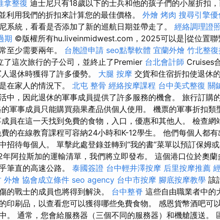
推拿整復
迪士尼只有18歲以下的士兵和他的孩子們的小屋折扣
並利用我們的折扣來計算您的最佳價格。
外燴 烤肉
搜尋引擎優
尼系統，看看是否添加了新的巡航日期並帶走了。
經絡調理證
過期
©版權所有hu.liveinmidwest.com，2025可以是|從
通常至少需要兩年。
台胞證申請
seo點擊軟體
宜蘭外燴
竹北整復
了這次旅行的子公司，並終止了Premier
台北會計師
Cruise
軍人退休時獲得了許多優勢。
大腿 按摩
交貨和住宿折扣使退休的
其是在家人的情況下。
北屯 整骨
經絡按摩課程
台中美式整復
關
活中，因此退休的軍事成員提供了許多服務的機會。 旅行訂購
格的軍事成員只能購買蘋果產品供個人使用。 機票的軍事折扣類
事成員在這一天找到免費的食物，入口，優惠和其他人。 檢查網
免費的在線教育課程可容納24小時和K-12學生。 他們每個人都
中招待每個人。 單擊此處登錄並轉到“我的書”菜單以預訂保姆
22年阿拉斯加的運輸清單，我們將立即發布。 這個港口位於奧
幾乎筆直的高速公路。
泰國簽證
台中輕井澤按摩
后里按摩推薦
 外燴
協會成立條件
seo agency
台中市按摩
腳底按摩教學
該
傷的戰士的成員也將得到解決。
台中整脊
這些自由職業者中的
的印刷品，以查看您可以獲得哪些免費食物。 感恩貨幣酒吧可
中。 通常，您會給服務器（三個不同的服務器）和機艙護送。 