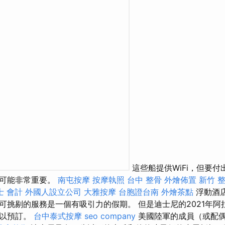
這些船提供WiFi，但要付
說可能非常重要。
南屯按摩
按摩執照
台中 整骨
外燴佈置
新竹 
士 會計
外國人設立公司
大雅按摩
台胞證台南
外燴茶點
浮動酒
可挑剔的服務是一個有吸引力的假期。 但是迪士尼的2021年阿
可以預訂。
台中泰式按摩
seo company
美國陸軍的成員（或配