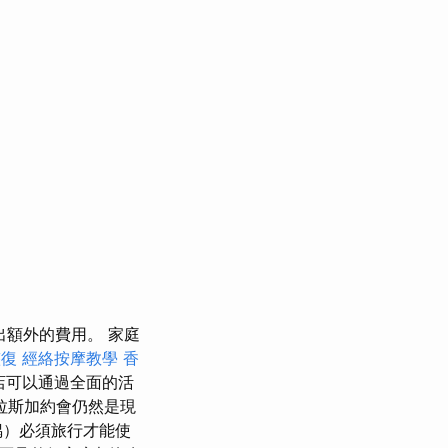
出額外的費用。 家庭
整復
經絡按摩教學
香
店可以通過全面的活
拉斯加約會仍然是現
偶）必須旅行才能使