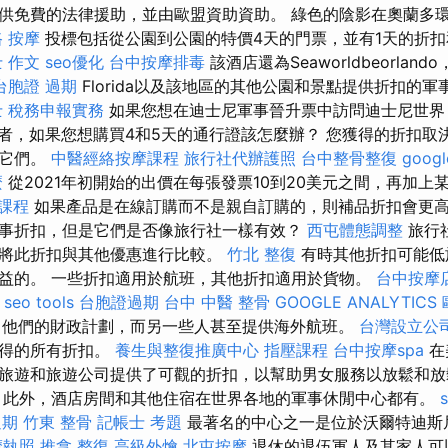
供免費的法律援助，並由歐盟資助資助。 綠色的陰影在奧蘭多
 按摩
投標包括從公園到公園的特價4天的門票，並有1天的折
 作文
seo優化
台中按摩排毒
該酒店還為Seaworldbeorlando，
台胞證 過期
Florida以及該地區的其他公園和景點提供折扣的
 稅務申報實務
如果您想在迪士尼軍事晉升票中訪問迪士尼世界
者，如果您想購買4和5天的通行證該怎麼辦？ 您獲得的折扣取
冊它們。
中醫經絡按摩課程
旅行社代辦護照
台中整骨整復
goog
麼
從2021年初開始的出價在每張發票10到20美元之間，再加上某
課程
如果產品是在線訂購而不是親自訂購的，則補品折扣會更
事折扣，但是它們是否像旅行社一樣有效？
西屯體態調整
旅行
將此折扣與其他優惠進行比較。
竹北 整復
有時其他折扣可能低
益的。 一些折扣適用於航班，其他折扣適用於貨物。
台中按摩
seo tools
台胞證過期
台中 中醫 整骨
GOOGLE ANALYTICS
行了他們的財政計劃，而另一些人甚至提供海外航班。
台灣設立公
獲得的所有折扣。
養生與整復推廣中心
指壓課程
台中按摩spa
在
旅遊和旅遊公司提供了可觀的折扣，以幫助男女服務以放鬆和放
 此外，酒店房間和其他住宿在世界各地的軍事休閒中心都有。
過期
竹東 整骨
記帳士 考題
最著名的中心之一是位於沃爾特迪斯
摩執照
推拿 整復
高級外燴
北屯按摩
退休的退伍軍人及其家人可