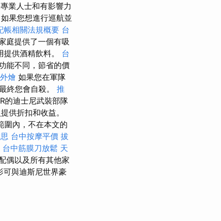
業專業人士和有影響力
如果您想進行巡航並
記帳相關法規概要
台
家庭提供了一個有吸
費用提供酒精飲料。
台
功能不同，節省的價
外燴
如果您在軍隊
為最終您會自殺。
推
R的迪士尼武裝部隊
員提供折扣和收益。
的範圍內，不在本文的
意思
台中按摩平價
拔
台中筋膜刀放鬆
天
配偶以及所有其他家
影可與迪斯尼世界豪