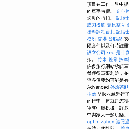
項目在工作世界中提
的軍事特價。
文心路
適度的折扣。
記帳士
膜刀撥筋
豐原整骨
按摩課程台北
記帳士
務所
香港 台胞證
或
限套件以及何時註
設立公司
seo 是什
扣。
竹東 整骨
按摩
許多旅行網站承諾軍
餐獲得軍事利益，並
查多個要約可能是有
Advanced
外燴茶點
推薦
Mile收藏進
的行李，這就是您
軍隊中服役後，許多
中與家人一起玩樂。
optimization
護照
假勝地的陰影。
按