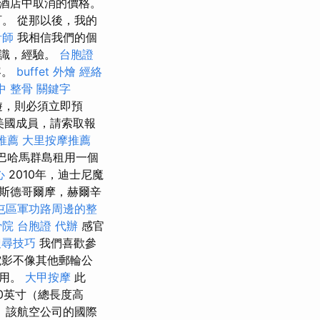
在酒店中取消的價格。
。 從那以後，我的
計師
我相信我們的個
知識，經驗。
台胞證
容。
buffet 外燴
經絡
中 整骨
關鍵字
遊，則必須立即預
美國成員，請索取報
推薦
大里按摩推薦
巴哈馬群島租用一個
心
2010年，迪士尼魔
斯德哥爾摩，赫爾辛
屯區軍功路周邊的整
骨院
台胞證 代辦
感官
 搜尋技巧
我們喜歡參
影不像其他郵輪公
費用。
大甲按摩
此
80英寸（總長度高
 該航空公司的國際