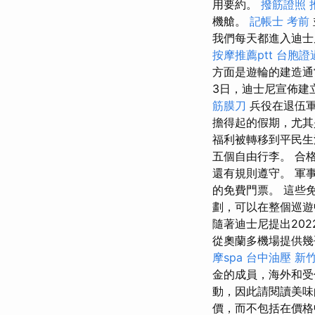
用要約。
撥筋證照
機艙。
記帳士 考前
我們每天都進入迪士
按摩推薦ptt
台胞證
方面是遊輪的建造
3日，迪士尼宣佈建立
筋膜刀
兵役在退伍
擔得起的假期，尤
福利被轉移到平民生
五個自由行李。 合
還有規則遵守。 軍
的免費門票。 這些
劃，可以在整個巡遊
隨著迪士尼提出20
從奧蘭多機場提供
摩spa
台中油壓
新竹
金的成員，海外和受
動，因此請閱讀美味
價，而不包括在價格