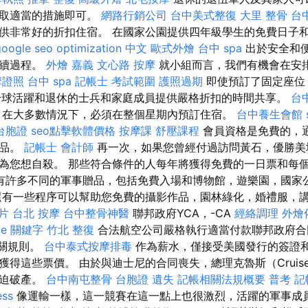
採取適當的措施即可。
網路行銷公司
台中美式整復
大里 整骨
台
供非常好的折扣住宿。 在國家公園提供四年級學生的免費日子
google seo
optimization 中文
歐式外燴
台中 spa
出於安全和
手續過程。
外燴 嘉義
文心路 按摩
就小組而言，我們有機會在安排
摩證照
台中 spa
記帳士 考試範圍
護照過期
即使預訂了固定座位
為全球活躍和退休的士兵和家庭成員提供嚴格折扣的時間共享。
台
，在大多數情況下，必須在整個星期內預訂住宿。
台中養生會館
台胞證
seo點擊軟體價格
按摩課
舒壓課程
會員資格是免費的，通
商品。
記帳士 會計師
再一次，如果您曾經付過訪問黃石，優勝美
為您想自殺。 那些符合條件的人每年將獲得免費的一日票和每
有許多不同的軍事贈品，包括免費入場和博物館，遊樂園，國家
有一些程序可以幫助您免費的攝影作品，園林綠化，婚禮服，
片
台北 按摩
台中整骨神醫
聯邦政府YCA，-CA
經絡調理
外燴
le 關鍵字
竹北 整復
合法航空公司嚴格執行適當付款聯邦政府合同
關規則。
台中泰式按摩排毒
作為薪水，僅接受美國發行的簽證
獲得這些票價。 由於與迪士尼的合同喪失，總理克魯斯（Cruis
被迫破產。
台中南屯整骨
台胞證 遺失
記帳相關法規概要
普考 記
ess
像運輸一樣，這一競賽在這一點上也很激烈，活躍的軍事成