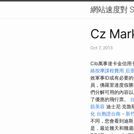
網站速度對 S
Cz Mark
Oct 7, 2013
Cib萬事達卡金信
絡按摩課程費用
后
效軍事ID或有必要
員，佛羅里達度假勝
們分解可用的內容
了優惠的飛行票。
筋美容
迪士尼·克魯斯
化
台胞證台南
-
新竹
不同，您會看到迪斯
是，最近幾天和幾週