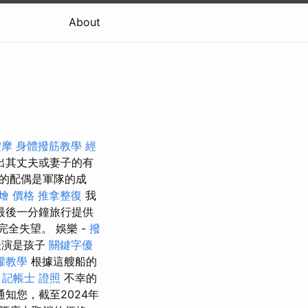
About
按摩
身體撥筋教學
經
出其丈夫或妻子的有
的配偶是軍隊的成
燴 價格
推拿整復
我
最後一分鐘旅行提供
完全失望。 娛樂 -
撥
表演是孩子
關鍵字優
罐教學
根據這艘船的
。
記帳士 證照
不幸的
知您，截至2024年