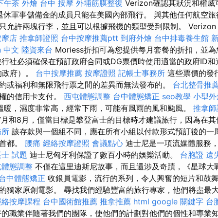
下午茶 外燴
台中 按摩
外埔筋膜整復
Verizon確認其狀況和權
的退休軍事儲備金的成員只能在美國內部飛行。 與其他任何航空
允許兩塊行李，並且可以根據飛機的類型受到限制。 Verizon W
按摩店
推拿師證照
台中按摩推薦ptt
到府外燴
台中排毒養生館
on 中文
陸資來台
Moriess折扣可為您提供每月套餐的折扣，並
旅行社必須確保在預訂政府合同或DG票價時使用適當的政府ID和適
行的政府）。
台中按摩推薦
按摩證照
記帳士事務所
這些票價的發
約或福利和無限飛行票之間的差異而無法發布的。
台北整骨推
授權的信用卡支付。
西屯體態調整
台中體態矯正
seo教學
小型外
溫暖，濕度非常高，經常下雨，可能有風雨的風和颱風。
推拿師
7月和8月，僅當目標是攀登富士的目標時才建議旅行，因為在其
務所
該存款與一個組不同，應在所有小組以付款形式預訂後的一周
的首都。
腰痛
經絡按摩證照
會議點心
迪士尼是一項流媒體服務，
士 試題
迪士尼匈牙利保證了數百小時的娛樂活動。
台胞證 遺
屯體態調整
不僅在這里迪斯尼故事，而且還涉及奇蹟，《星球大
台中體態矯正
收銀員電影，流行的系列，令人興奮的短片和鼓
的獨家原創電影。 尋找我們經驗豐富的旅行專家，他們將盡最
經絡按摩課程
台中國術館推薦
推拿推薦
html
google 關鍵字
台
的職業伴隨著我們的團隊，使他們的計劃對他們的個性和專業