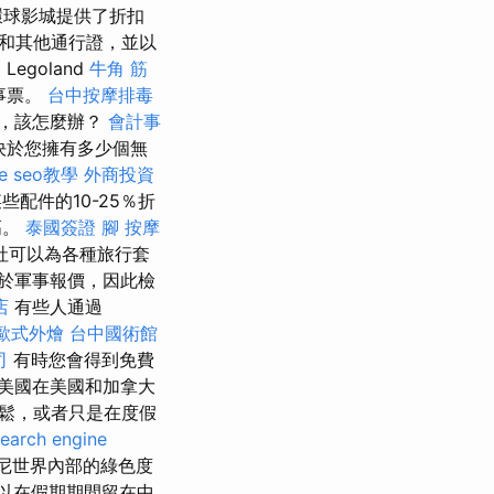
環球影城提供了折扣
扣和其他通行證，並以
Legoland
牛角 筋
軍事票。
台中按摩排毒
，該怎麼辦？
會計事
決於您擁有多少個無
le seo教學
外商投資
些配件的10-25％折
高。
泰國簽證
腳 按摩
社可以為各種旅行套
於軍事報價，因此檢
店
有些人通過
歐式外燴
台中國術館
司
有時您會得到免費
美國在美國和加拿大
鬆，或者只是在度假
search engine
尼世界內部的綠色度
以在假期期間留在中