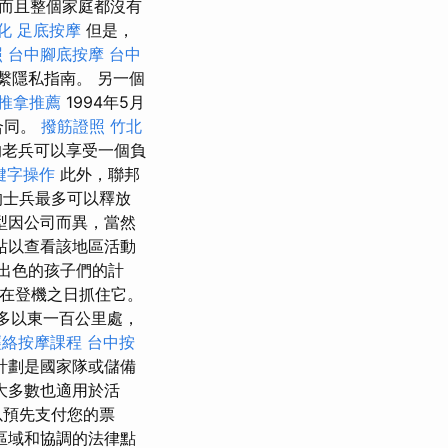
，而且整個家庭都沒有
化
足底按摩
但是，
照
台中腳底按摩
台中
位置聯繫隱私指南。 另一個
推拿推薦
1994年5月
s合同。
撥筋證照
竹北
老兵可以享受一個負
鍵字操作
此外，聯邦
的士兵最多可以釋放
型因公司而異，當然
站以查看該地區活動
有出色的孩子們的計
或在登機之日抓住它。
蘭多以東一百公里處，
經絡按摩課程
台中按
計劃是國家隊或儲備
大多數也適用於活
以預先支付您的票
區域和協調的法律點