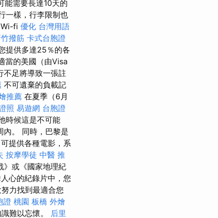
威可能需要長達10天的
旅行一樣，行李限制也
i-fi
優化 台灣用語
新竹撥筋
卡式台胞證
為您提供多達25％的各
當的美國（由Visa
行不足將導致一張註
薦
不可遺棄的負載記
燴推薦
在夏季（6月
證照
易遊網 台胞證
他時候這是不可能
內。 同時，巴黎是
可提供各種電影，系
失
按摩學徒
中醫 推
戰》或《國家地理紀
舞人心的紀錄片中，您
大努力找到最適合您
胞證 桃園
板橋 外燴
知識難以忘懷。
后里