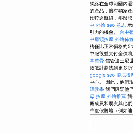
網絡在全球範圍內還
的產品，擁有獨家產
比較巡航線，那麼您
中 外燴
seo 意思
示
引力的機會。
台中
中肩頸按摩
外燴佈
格僅比正常價格約5
中服役並支付全價將
拿整骨
儘管迪士尼世
致敬計劃找到更多
google seo
腳底按
中心。 因此，他們
罐教學
我們懷疑他們
母 按摩
外燴推薦
我
庭成員和朋友與他
華度假勝地（例如迪