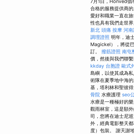
7月1日，Honv
合格的服務提供商的
愛好和職業一直在旅
性也具有我們走世界
新北
頭痛 按摩
河南
調理證照
明年，迪士
Magickel），
訂。
撥筋證照
南屯
價，然後與我們聯繫
kkday 台胞證
歐式
島嶼，以使其成為
術隊在夏季地中海的
基，塔利林和聖彼得
骨院
水療護理
seo
水療是一種極好的樂
觀雨林室，這是額外
司，您將在迪士尼巡
外，經典電影整天都在
度）包裝。 謝天謝